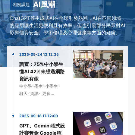
AI風潮
相關議題
ChatGPT等生成式AI在全球引發熱潮，AI在不同領域
的應用讓生活更便利且有效率，但也引發部分民眾對AI
影響個資安全、學術倫理及心理健康等方面的疑慮。
2025-09-24 13:12:35
調查：75%中小學生
懂AI 42%未想過網路
資訊有假
·
·
·
中小學
學生
小學生
·
·
聊天
資訊
更多...
2025-09-18 17:12:00
GPT、Gemini程式設
計賽奪金 Google稱