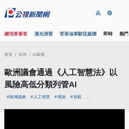
總預算審查
漢光演習
苦茶油苯駢芘超標
即時
熱門
首頁
全球
AI風潮
歐洲議會通過《人工智慧法》以
風險高低分類列管AI
歐洲議會
人工智慧
風險
規範
...