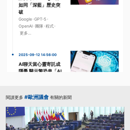
如同「深藍」歷史突
破
·
·
Google
GPT-5
·
·
·
OpenAI
團隊
程式
更多...
2025-09-12 14:56:00
AI聊天當心靈寄託成
隱憂 醫示警恐患「AI
妄想症」
·
·
ChatGPT
OpenAI
·
·
·
歐布萊恩
用戶
聊天
#歐洲議會
閱讀更多
有關的新聞
更多...