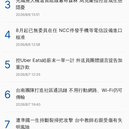
光纖無人機遺留纜線遍布森林 烏克蘭指控造成生態
3
隱憂
2026/8/6 15:51
8月起已無委員在任 NCC停發手機等電信設備進口
4
核准
2026/8/6 12:58
控Uber Eats給薪未一單一計 外送員團體揚言提告加
5
重詐欺
2026/8/7 12:35
台南團隊打造社區通訊鏈 不用行動網路、Wi-Fi仍可
6
傳輸
2026/8/7 19:40
遭準國一生持斷裂掃把攻擊 台中教師右眼受傷有失
7
明風險