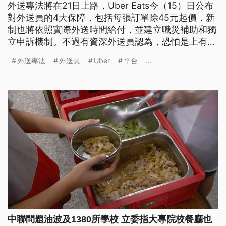
外送專法將在21日上路，Uber Eats今（15）日公布
對外送員的4大保障，包括每張訂單除45元起價，新
制也將依照實際外送時間給付，並建立職災補助和獨
立申訴機制。不過有資深外送員認為，恐怕是上有政
策、下有對策，實際計算方式還是由平台單方公布。
外送專法
外送員
Uber
平台
...
也有小吃業者透露，本（7）月起Uber Eats已經調漲
對店家的抽成，新制度上路之後，恐怕還是消費者買
單。
中聯問題油波及1380所學校 立委指大專院校餐廳也