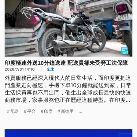
印度極速外送10分鐘送達 配送員卻未受勞工法保障
2026/7/31 14:10
|
全球
外賣服務已經深入現代人的日常生活，而印度更把這
門產業走向極速，手機下單10分鐘就能送到家，日常
生活採買再也不用出門，催生出全球成長最快的快速
商務市場，家事服務也正在歷經這種轉型。在印度蓬
勃發展的零工經濟中，手機數位化模式愈來愈普遍，
配送
平台
印度
新德里
...
不過在便利的背後，是上百萬名外送員與服務人員的
血汗，低薪與缺乏保障的黑暗面也成為爭議。