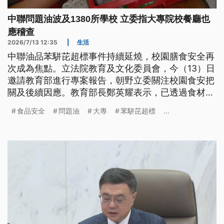
中聯問題油波及1380所學校 立委指大專院校餐廳也
應稽查
2026/7/13 12:35
|
生活
中聯油品苯駢芘超標事件持續延燒，校園膳食安全再
次成為焦點。立法院教育及文化委員會，今（13）日
邀請教育部進行專案報告，朝野立委關注校園食安把
關及後續因應。教育部長鄭英耀表示，已透過食材登
錄平台清查全台22縣市，發現共有1380所學校使用
食品安全
問題油
大專
苯駢芘超標
...
相關油品，且均已全數停止使用，並預防性下架。也
有立委提議，應該建立預防、追溯、應變及照護4大
機制，也研議學生健康追蹤與後續協助措施。