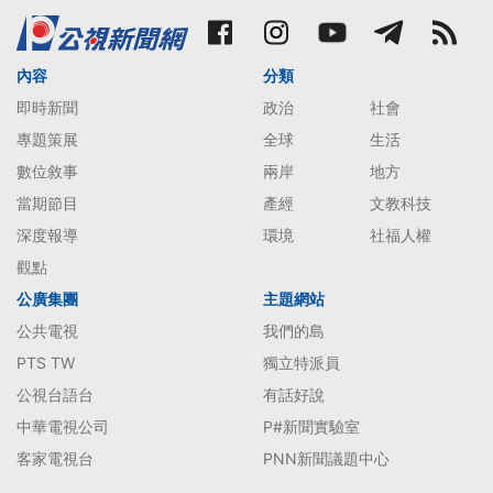
內容
分類
即時新聞
政治
社會
專題策展
全球
生活
數位敘事
兩岸
地方
當期節目
產經
文教科技
深度報導
環境
社福人權
觀點
公廣集團
主題網站
公共電視
我們的島
PTS TW
獨立特派員
公視台語台
有話好說
中華電視公司
P#新聞實驗室
客家電視台
PNN新聞議題中心