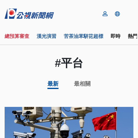
總預算審查
漢光演習
苦茶油苯駢芘超標
即時
熱門
#平台
最新
最相關