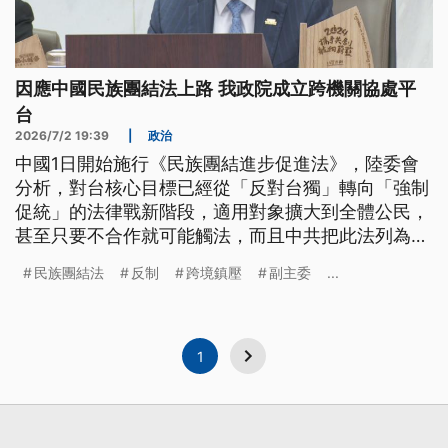
因應中國民族團結法上路 我政院成立跨機關協處平
台
2026/7/2 19:39
|
政治
中國1日開始施行《民族團結進步促進法》，陸委會
分析，對台核心目標已經從「反對台獨」轉向「強制
促統」的法律戰新階段，適用對象擴大到全體公民，
甚至只要不合作就可能觸法，而且中共把此法列為準
《憲法》層次，預期會藉此製造案件。行政院長卓榮
民族團結法
反制
跨境鎮壓
副主委
...
泰宣示，將從預防、保護、反制3面向，成立政院層
級的跨境鎮壓跨機關協處平台。
1