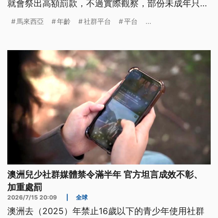
就會祭出高額罰款，不過實際觀察，部份未成年只要
透過修改出生年份，還是能輕易繞過限制，正常使用
馬來西亞
年齡
社群平台
平台
...
社群平台，顯然這禁令難以落實控管。
澳洲兒少社群媒體禁令滿半年 官方坦言成效不彰、
加重處罰
2026/7/15 20:09
|
全球
澳洲去（2025）年禁止16歲以下的青少年使用社群