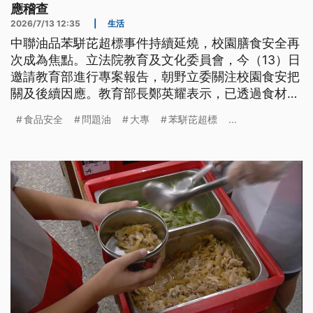
應稽查
2026/7/13 12:35
|
生活
中聯油品苯駢芘超標事件持續延燒，校園膳食安全再
次成為焦點。立法院教育及文化委員會，今（13）日
邀請教育部進行專案報告，朝野立委關注校園食安把
關及後續因應。教育部長鄭英耀表示，已透過食材登
錄平台清查全台22縣市，發現共有1380所學校使用
食品安全
問題油
大專
苯駢芘超標
...
相關油品，且均已全數停止使用，並預防性下架。也
有立委提議，應該建立預防、追溯、應變及照護4大
機制，也研議學生健康追蹤與後續協助措施。