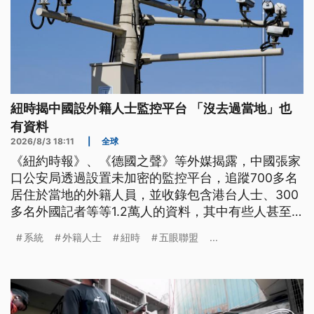
紐時揭中國設外籍人士監控平台 「沒去過當地」也
有資料
2026/8/3 18:11
|
全球
《紐約時報》、《德國之聲》等外媒揭露，中國張家
口公安局透過設置未加密的監控平台，追蹤700多名
居住於當地的外籍人員，並收錄包含港台人士、300
多名外國記者等等1.2萬人的資料，其中有些人甚至
從未去過張家口。報導指出，該系統紀載了被監視者
系統
外籍人士
紐時
五眼聯盟
...
的照片、手機號碼、移動軌跡與家人姓名等資料，且
只要觀察對象踏入特定區域，系統就會自動通知警
方。