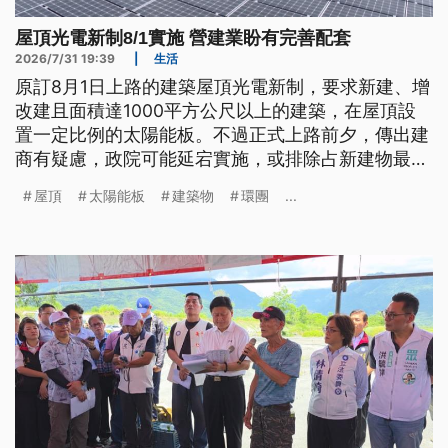
屋頂光電新制8/1實施 營建業盼有完善配套
2026/7/31 19:39
|
生活
原訂8月1日上路的建築屋頂光電新制，要求新建、增
改建且面積達1000平方公尺以上的建築，在屋頂設
置一定比例的太陽能板。不過正式上路前夕，傳出建
商有疑慮，政院可能延宕實施，或排除占新建物最大
宗的「住宅類」。環團憂心將影響能源轉型，估計1
屋頂
太陽能板
建築物
環團
...
年將減少大約2.91億度發電量。