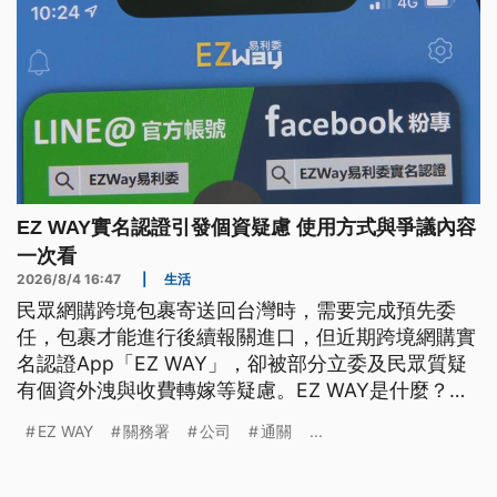
EZ WAY實名認證引發個資疑慮 使用方式與爭議內容
一次看
2026/8/4 16:47
|
生活
民眾網購跨境包裹寄送回台灣時，需要完成預先委
任，包裹才能進行後續報關進口，但近期跨境網購實
名認證App「EZ WAY」，卻被部分立委及民眾質疑
有個資外洩與收費轉嫁等疑慮。EZ WAY是什麼？當
初為何會推出該服務？開發該APP的關貿公司背景為
EZ WAY
關務署
公司
通關
...
何？