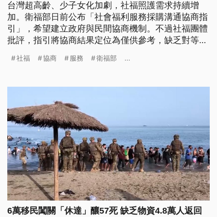
台灣超高齡、少子女化加劇，社福照護需求持續增
加。衛福部日前公布「社會福利服務採購溝通協商指
引」，希望建立政府與民間協商機制。不過社福團體
批評，指引將協商結果定位為僅供參考，缺乏對等協
商、調解與仲裁機制，難以真正保障民間參與。衛福
社福
協商
服務
衛福部
...
部回應，因涉及預算編列與地方政府執行，未來將成
立輔導團追蹤，並研擬更明確的經費編列標準。
6萬移民闖關「休達」釀57死 缺乏物資4.8萬人返回