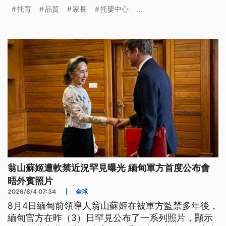
近且高品質的公共托育服務。
托育
品質
家長
托嬰中心
...
翁山蘇姬遭軟禁近況罕見曝光 緬甸軍方首度公布會
晤外賓照片
2026/8/4 07:34
|
全球
8月4日緬甸前領導人翁山蘇姬在被軍方監禁多年後，
緬甸官方在昨（3）日罕見公布了一系列照片，顯示