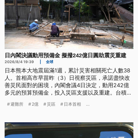
日內閣決議動用預備金 擬撥242億日圓助震災重建
2026/8/4 19:39
|
全球
日本熊本大地震屆滿1週，累計災害相關死亡人數38
人。首相高市早苗昨（3）日視察災區，承諾盡快改
善災民面對的困境，內閣會議4日決定，動用242億
多元的預算預備金，投入災區支援以及重建。台積電
在熊本菊陽町的工廠產線也恢復正常，今（4）日捐
避難所
2億
災區
日本首相
...
款2億5000萬日圓，用於賑災行動。