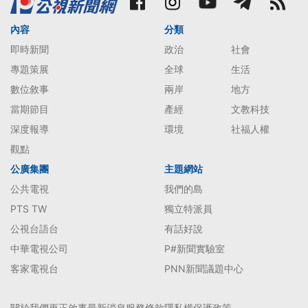
內容
分類
即時新聞
政治
社會
專題策展
全球
生活
數位敘事
兩岸
地方
當期節目
產經
文教科技
深度報導
環境
社福人權
觀點
公廣集團
主題網站
公共電視
我們的島
PTS TW
獨立特派員
公視台語台
有話好說
中華電視公司
P#新聞實驗室
客家電視台
PNN新聞議題中心
關於我們
更正啟事
最新消息
服務條款
隱私權保護政策