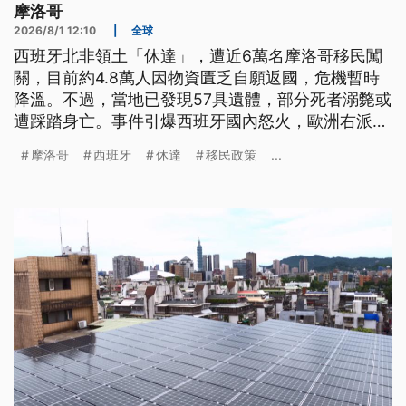
摩洛哥
2026/8/1 12:10
|
全球
西班牙北非領土「休達」，遭近6萬名摩洛哥移民闖
關，目前約4.8萬人因物資匱乏自願返國，危機暫時
降溫。不過，當地已發現57具遺體，部分死者溺斃或
遭踩踏身亡。事件引爆西班牙國內怒火，歐洲右派批
評，政府移民政策過於寬鬆，美國總統川普也形容如
摩洛哥
西班牙
休達
移民政策
...
同「國家遭入侵」。法國則增派170名警力，加強與
西班牙邊境管制。