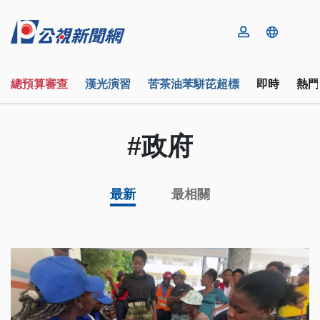
總預算審查
漢光演習
苦茶油苯駢芘超標
即時
熱門
#政府
最新
最相關