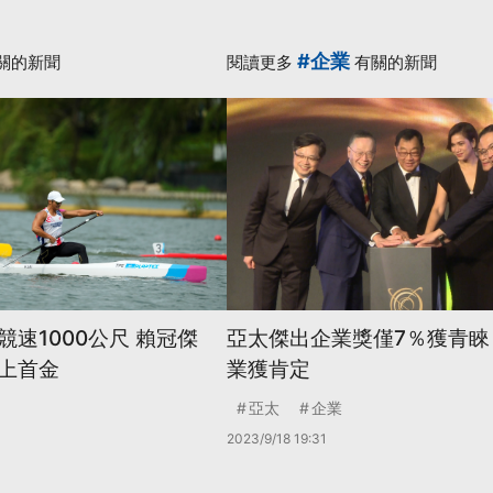
#企業
關的新聞
閱讀更多
有關的新聞
速1000公尺 賴冠傑
亞太傑出企業獎僅7％獲青睞
上首金
業獲肯定
亞太
企業
2023/9/18 19:31