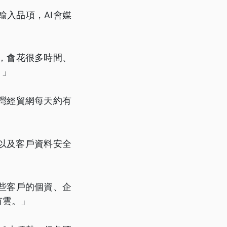
輸入品項，AI會媒
，會花很多時間、
。」
灣經貿網每天約有
險以及客戶資料安全
些客戶的個資、企
有雲。」