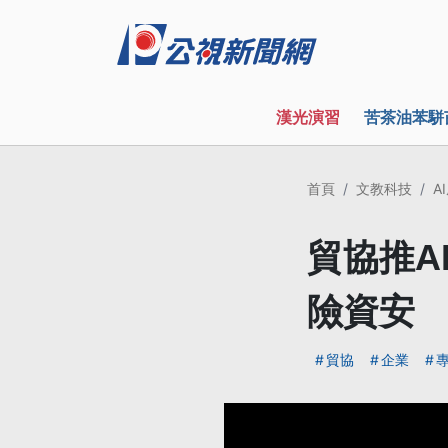
漢光演習
苦茶油苯駢
首頁
文教科技
A
貿協推A
險資安
貿協
企業