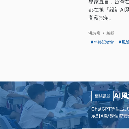
專家直言，台灣在
都在搶「設計A
高薪挖角。
洪詩宸
/
編輯
年終記者會
風
AI
相關議題
ChatGPT等生
眾對AI影響個資