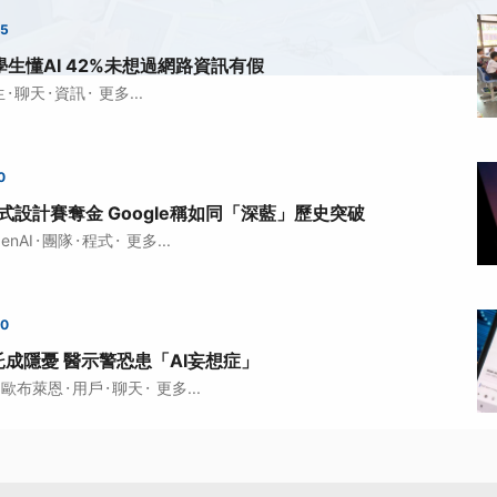
35
學生懂AI 42%未想過網路資訊有假
·
·
·
生
聊天
資訊
更多...
0
i程式設計賽奪金 Google稱如同「深藍」歷史突破
·
·
·
enAI
團隊
程式
更多...
00
託成隱憂 醫示警恐患「AI妄想症」
·
·
·
歐布萊恩
用戶
聊天
更多...