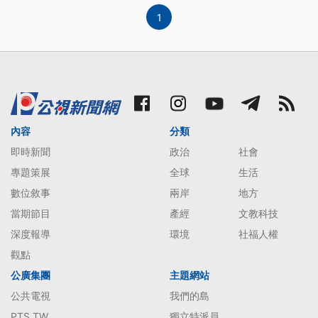
1
內容
分類
即時新聞
政治
社會
專題策展
全球
生活
數位敘事
兩岸
地方
當期節目
產經
文教科技
深度報導
環境
社福人權
觀點
公廣集團
主題網站
公共電視
我們的島
PTS TW
獨立特派員