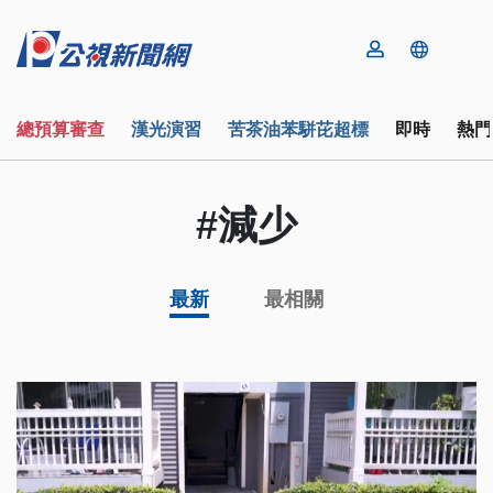
總預算審查
漢光演習
苦茶油苯駢芘超標
即時
熱門
#減少
最新
最相關