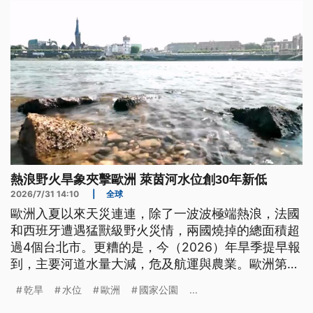
熱浪野火旱象夾擊歐洲 萊茵河水位創30年新低
2026/7/31 14:10
|
全球
歐洲入夏以來天災連連，除了一波波極端熱浪，法國
和西班牙遭遇猛獸級野火災情，兩國燒掉的總面積超
過4個台北市。更糟的是，今（2026）年旱季提早報
到，主要河道水量大減，危及航運與農業。歐洲第2
大河多瑙河流經下游羅馬尼亞的河段，水位暴跌到30
乾旱
水位
歐洲
國家公園
...
年來新低；萊茵河的德國河段因為水位過低，貨輪載