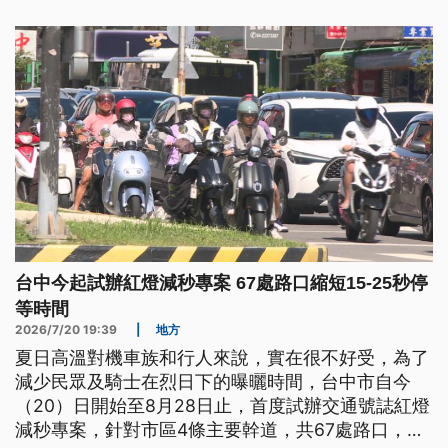
重量只剩下2成，大幅推升歐洲工業重鎮的運費成
本。乾旱更危及法國的供水，全數99個省份進入警報
狀態，有高達91個省份已經展開限水措施。
台中今起試辦紅燈減秒專案 67處路口縮短15-25秒停
等時間
2026/7/20 19:39
|
地方
夏日高溫對機車族和行人來說，實在很不好受，為了
減少民眾及騎士在烈日下的曝曬時間，台中市自今
（20）日開始至8月28日止，首度試辦交通號誌紅燈
減秒專案，針對市區4條主要幹道，共67處路口，縮