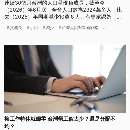
連續30個月台灣的人口呈現負成長，截至今
（2026）年6月底，全台人口數為2324萬多人，比
去（2025）年同期減少10萬多人。有專家認為，想
解決少子女化不能只從錢下手，還要考量「時間貧
負成長
小姐
減少
台灣人口對策新戰略
...
窮」以及「住房壓力」等問題，呼籲社會應共同營造
友善育兒環境。
換工作特休就歸零 台灣勞工假太少？還是分配不
均？