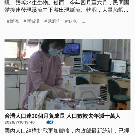
蝦、蟹等水生生物。然而，今年四月至六月，民間團
體接連發現溪流中下游出現斷流、乾涸，大量魚蝦蟹
受困死亡，甚至連剛溯溪而上的毛蟹與魚類，也來不
斷流
新城溪
武荖坑
缺水
...
及長大，乾死在河床。
台灣人口連30個月負成長 人口數較去年減十萬人
2026/7/10 19:40
|
生活
國內人口結構挑戰更加嚴峻，內政部最新統計，已經