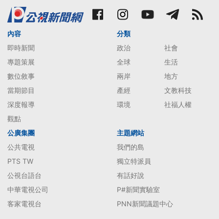
內容
分類
即時新聞
政治
社會
專題策展
全球
生活
數位敘事
兩岸
地方
當期節目
產經
文教科技
深度報導
環境
社福人權
觀點
公廣集團
主題網站
公共電視
我們的島
PTS TW
獨立特派員
公視台語台
有話好說
中華電視公司
P#新聞實驗室
客家電視台
PNN新聞議題中心