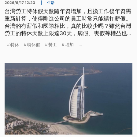
2026/6/17 12:23
|
生活
台灣勞工特休假天數隨年資增加，且換工作後年資需
重新計算，使得剛進公司的員工時常只能請扣薪假。
台灣的有薪假和國際相比，真的比較少嗎？雖然台灣
勞工的特休天數上限達30天，病假、喪假等權益也優
於日韓，但勞工在同一公司平均年資卻僅6.5年，導
特休
特休假
勞工
增加
...
致特休可能「看得到，吃不到」。