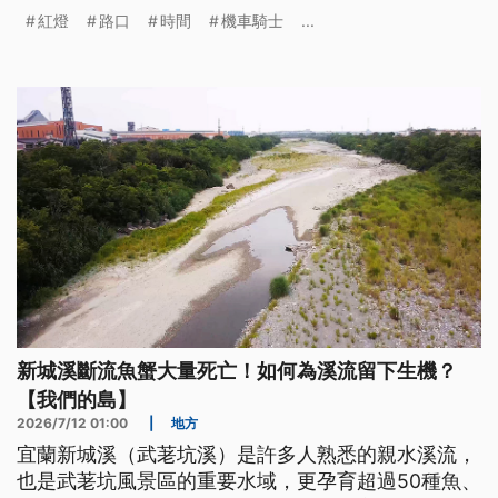
短15至25秒的紅燈停等時間。而這項夏日減秒措
紅燈
路口
時間
機車騎士
...
施，目前在台北市和高雄市也有推行。
新城溪斷流魚蟹大量死亡！如何為溪流留下生機？
【我們的島】
2026/7/12 01:00
|
地方
宜蘭新城溪（武荖坑溪）是許多人熟悉的親水溪流，
也是武荖坑風景區的重要水域，更孕育超過50種魚、