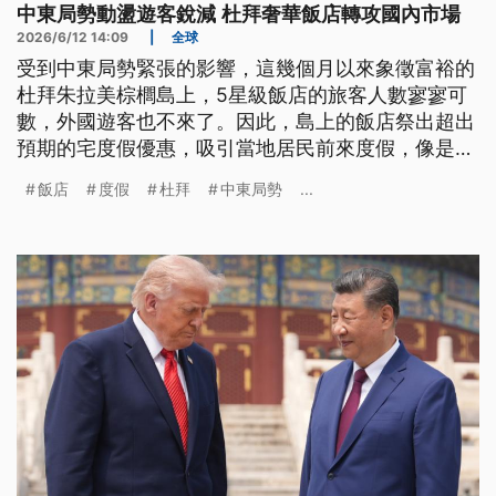
中東局勢動盪遊客銳減 杜拜奢華飯店轉攻國內市場
2026/6/12 14:09
|
全球
受到中東局勢緊張的影響，這幾個月以來象徵富裕的
杜拜朱拉美棕櫚島上，5星級飯店的旅客人數寥寥可
數，外國遊客也不來了。因此，島上的飯店祭出超出
預期的宅度假優惠，吸引當地居民前來度假，像是一
晚的房價就降到只有平常的四分之一。許多居民帶著
飯店
度假
杜拜
中東局勢
...
全家入住，但業者指出，以往的國際旅客，最長可能
會住在飯店裡2個星期左右，但當地的居民最多住2
晚，飯店的營運只能維持在不減薪、不裁員的狀況。