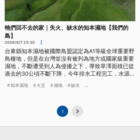
牠們回不去的家｜失火、缺水的知本濕地【我們的
島】
2026/6/7 23:30
|
台東縣知本濕地被國際鳥盟認定為A1等級全球重要野
鳥棲地，但是在台灣並沒有被列為地方或國家級重要
濕地，不斷遭受到人為侵擾之下，導致草澤面積已從
過去的30公頃不斷下降，今年排水工程完工，水源被
切斷，濕地一片乾涸。加上火災頻繁，2月更發生十
知本濕地
火災
濕地
缺水
...
年來最嚴重的大火，燒毀這些生物的家園。 此外，
濕地又面臨規劃264公頃的碳匯園區開發案，環團、
學者和在地居民都相當擔憂知本濕地的未來。
1