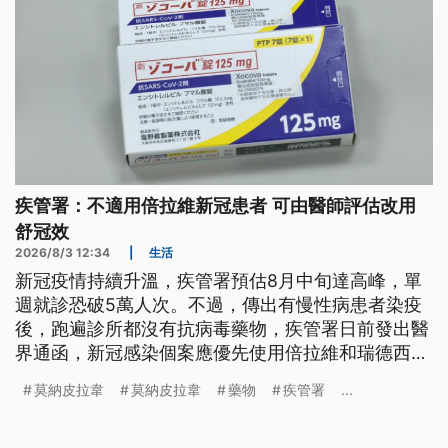
疾管署：不適用倍拉維新冠患者 可由醫師評估改用
舒冠效
2026/8/3 12:34
|
生活
新冠疫情持續升溫，疾管署預估8月中旬達高峰，單
週就診恐破5萬人次。不過，傳出有慢性病患者染疫
後，跑遍診所都沒有抗病毒藥物，疾管署日前發出醫
界通函，新冠感染個案應優先使用倍拉維和瑞德西韋
等藥物，針對不適用倍拉維的病人，可改用舒冠效等
莫納皮拉韋
莫納皮拉韋
藥物
疾管署
...
替代藥物。因為原本慢性病患者使用的莫納皮拉韋已
經全數屆效並銷毀，也不再採購。