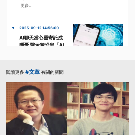
更多...
2025-09-12 14:56:00
AI聊天當心靈寄託成
隱憂 醫示警恐患「AI
妄想症」
·
·
ChatGPT
OpenAI
·
·
·
歐布萊恩
用戶
聊天
#文章
閱讀更多
有關的新聞
更多...