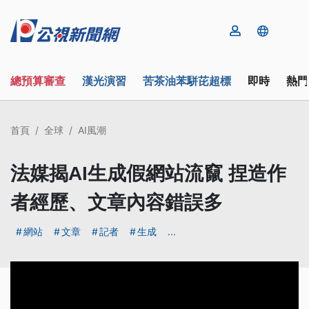
總預算審查
漢光演習
苦茶油苯駢芘超標
即時
熱門
首頁
全球
AI風潮
法媒揭AI生成假網站流竄 捏造作
者經歷、文章內容錯誤多
網站
文章
記者
生成
...