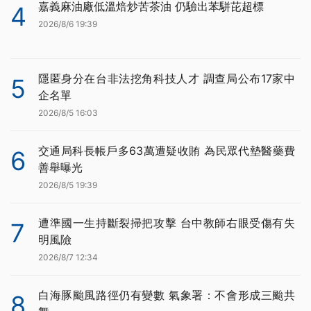
嘉義麻油廠低溫焙炒苦茶油 仍驗出苯駢芘超標
4
2026/8/6 19:39
隱匿身分在台非法挖角科技人才 調查局公布17家中
5
企名單
2026/8/5 16:03
交通局科長帳戶多63萬遭疑收賄 為民眾代墊醫藥費
6
善舉曝光
2026/8/5 19:39
遭準國一生持斷裂掃把攻擊 台中教師右眼受傷有失
7
明風險
2026/8/7 12:34
白海豚颱風路徑仍有變數 氣象署：不會形成三颱共
8