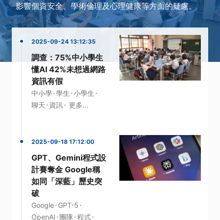
影響個資安全、學術倫理及心理健康等方面的疑慮。
2025-09-24 13:12:35
調查：75%中小學生
懂AI 42%未想過網路
資訊有假
·
·
·
中小學
學生
小學生
·
·
聊天
資訊
更多...
2025-09-18 17:12:00
GPT、Gemini程式設
計賽奪金 Google稱
如同「深藍」歷史突
破
·
·
Google
GPT-5
·
·
·
OpenAI
團隊
程式