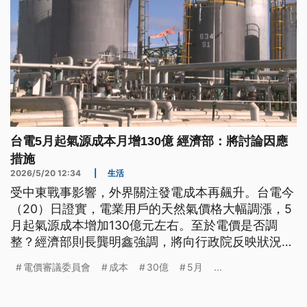
台電5月起氣源成本月增130億 經濟部：將討論因應
措施
2026/5/20 12:34
|
生活
受中東戰事影響，外界關注發電成本再飆升。台電今
（20）日證實，電業用戶的天然氣價格大幅調漲，5
月起氣源成本增加130億元左右。至於電價是否調
整？經濟部則長龔明鑫強調，將向行政院反映狀況，
討論因應措施，兩大原則分別是穩定物價以及台電不
電價審議委員會
成本
30億
5月
...
能倒。