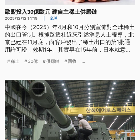
歐盟投入30億歐元 建自主稀土供應鏈
2025/12/12 14:19
|
全球
中國在今（2025）年4月和10月分別宣佈對全球稀土
的出口管制。根據路透社近來引述消息人士報導，北
京已經在11月底，向客戶發出了稀土出口的第1批通
用許可證，效期1年。其實早在15年前，日本就意識
到必須降低對中國稀土的依賴，並且在當時開始設法
稀土
30億
供應鏈
回收
...
提高稀土供應鏈的多元化和韌性；近來在美中貿易戰
之下受到衝擊的歐盟，12月初也宣布，要砸下30億
歐元推出行動計劃，希望趕緊擺脫中國對稀土的壟
斷。