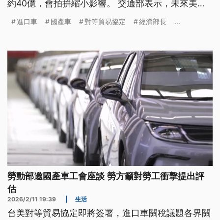
約40億，會拍拚縮小影響。 交通部表示，未來美國
的進口車，車廠愛符合美國FMVSS標準。 美國的進
進口車
國產車
對等貿易協定
經濟部長
...
口車敢會落價咧？賓士表示，有5種車型拍算調降；
啊若特斯拉表示，目前無計畫。（新聞標題、導言為
台語文）
勞動部邀國產車工會座談 勞方籲對勞工衝擊提出評
估
2026/2/11 19:39
|
生活
台美對等貿易協定即將簽署，進口車關稅議題各界關