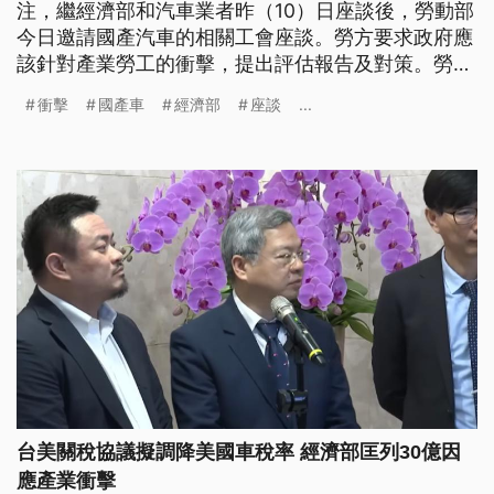
注，繼經濟部和汽車業者昨（10）日座談後，勞動部
今日邀請國產汽車的相關工會座談。勞方要求政府應
該針對產業勞工的衝擊，提出評估報告及對策。勞動
部長洪申翰則強調，會在農曆年後，舉行勞資政三方
衝擊
國產車
經濟部
座談
...
的社會對話，一起提升產業的競爭力。
台美關稅協議擬調降美國車稅率 經濟部匡列30億因
應產業衝擊