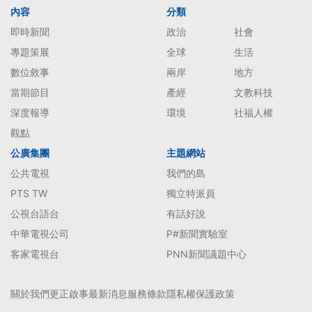
內容
分類
即時新聞
政治
社會
專題策展
全球
生活
數位敘事
兩岸
地方
當期節目
產經
文教科技
深度報導
環境
社福人權
觀點
公廣集團
主題網站
公共電視
我們的島
PTS TW
獨立特派員
公視台語台
有話好說
中華電視公司
P#新聞實驗室
客家電視台
PNN新聞議題中心
關於我們
更正啟事
最新消息
服務條款
隱私權保護政策