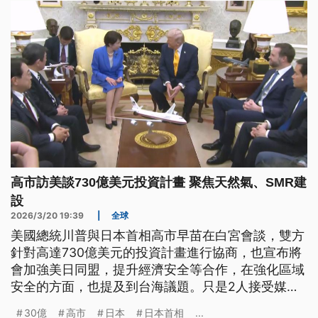
高市訪美談730億美元投資計畫 聚焦天然氣、SMR建
設
2026/3/20 19:39
|
全球
美國總統川普與日本首相高市早苗在白宮會談，雙方
針對高達730億美元的投資計畫進行協商，也宣布將
會加強美日同盟，提升經濟安全等合作，在強化區域
安全的方面，也提及到台海議題。只是2人接受媒體
提問時，有日本記者就問到川普，攻擊伊朗前為什麼
30億
高市
日本
日本首相
...