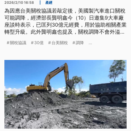
2026/2/10 16:58
|
產經
為因應台美關稅協議若敲定後，美國製汽車進口關稅
可能調降，經濟部長龔明鑫今（10）日邀集9大車廠
座談時表示，已匡列30億元經費，用於協助相關產業
轉型升級。此外龔明鑫也提及，關稅調降不會外溢至
其他各國車輛，美製車實際車價降幅也僅約1成。
關稅協議
30億
台美關稅
調降
...