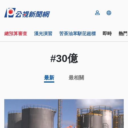
總預算審查
漢光演習
苦茶油苯駢芘超標
即時
熱門
#30億
最新
最相關