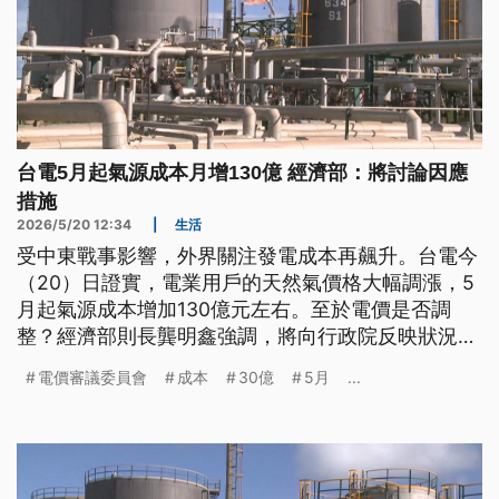
台電5月起氣源成本月增130億 經濟部：將討論因應
措施
2026/5/20 12:34
|
生活
受中東戰事影響，外界關注發電成本再飆升。台電今
（20）日證實，電業用戶的天然氣價格大幅調漲，5
月起氣源成本增加130億元左右。至於電價是否調
整？經濟部則長龔明鑫強調，將向行政院反映狀況，
討論因應措施，兩大原則分別是穩定物價以及台電不
電價審議委員會
成本
30億
5月
...
能倒。