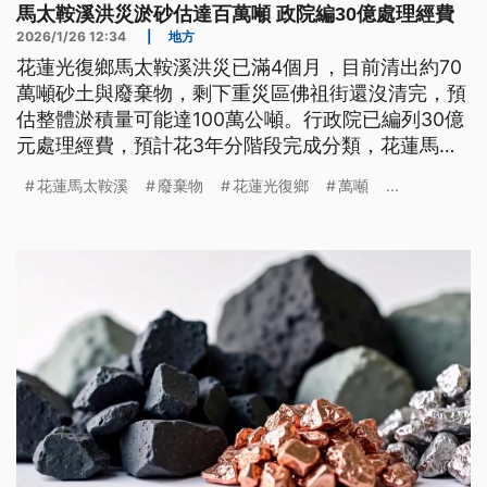
馬太鞍溪洪災淤砂估達百萬噸 政院編30億處理經費
2026/1/26 12:34
|
地方
花蓮光復鄉馬太鞍溪洪災已滿4個月，目前清出約70
萬噸砂土與廢棄物，剩下重災區佛祖街還沒清完，預
估整體淤積量可能達100萬公噸。行政院已編列30億
元處理經費，預計花3年分階段完成分類，花蓮馬太
鞍溪洪災淤砂量估將達百萬噸
花蓮馬太鞍溪
廢棄物
花蓮光復鄉
萬噸
...