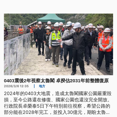
不先通知盟友，川普則回應，這是為了達到出其不意
的效果。他還提到珍珠港事件，並且說「還有誰比日
本更了解奇襲」。
0403震後2年視察太魯閣 卓揆估2031年前整體復原
2026/3/6 12:35
|
地方
2024年的0403大地震，造成太魯閣國家公園嚴重毀
損，至今公路還在修復、國家公園也還沒完全開放。
行政院長卓榮泰5日下午特別前往視察，希望公路的
部分能在2028年完工，並投入30億元，期盼太魯閣