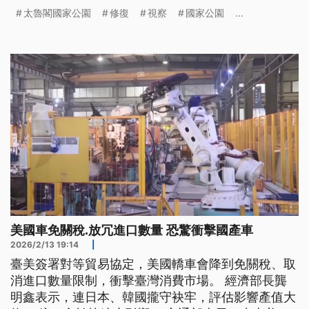
國家公園能在2031年之前復原。
太魯閣國家公園
修復
視察
國家公園
...
美國車免關稅.放冗進口數量 恐驚衝擊國產車
2026/2/13 19:14
|
臺美簽署對等貿易協定，美國轎車會降到免關稅、取
消進口數量限制，衝擊臺灣消費市場。 經濟部長龔
明鑫表示，連日本、韓國攏守袂牢，評估影響產值大