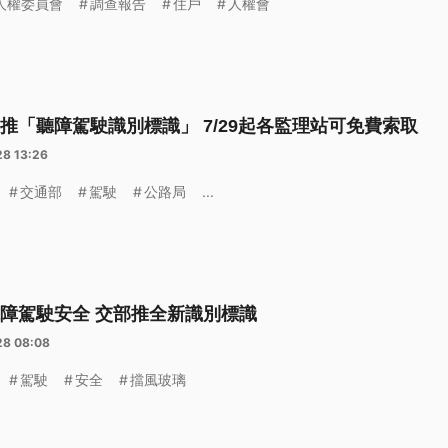
人權委員會
調查報告
住戶
人權會
推「聽障駕駛識別標識」 7/29起各監理站可免費索取
28 13:26
交通部
駕駛
公路局
...
障駕駛安全 交部推全新識別標識
28 08:08
駕駛
安全
擋風玻璃