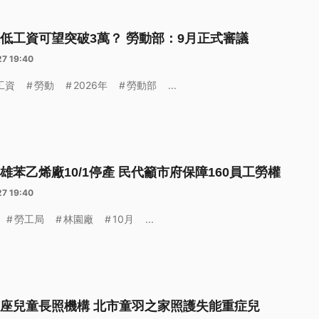
低工資可望突破3萬？ 勞動部：9月正式審議
27 19:40
工資
勞動
2026年
勞動部
...
雄苯乙烯廠10/1停產 民代籲市府保障160員工勞權
27 19:40
勞工局
林園廠
10月
...
座兒童長照機構 北市童羽之家照護失能重症兒