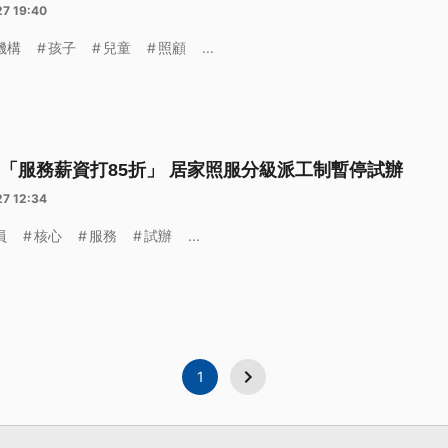
27 19:40
機構
孩子
兒童
照顧
...
「服務薪資打85折」 居家照服分級派工制暫停試辦
27 12:34
員
核心
服務
試辦
...
1