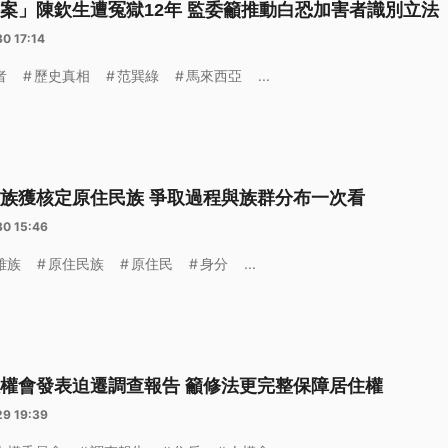
案」陳欽生遭冤獄12年 監委籲推動白恐加害者識別立法
0 17:14
者
歷史真相
范巽綠
馬來西亞
...
族獲核定原住民族 爭取過程與族群分布一次看
30 15:46
雅族
原住民族
原住民
身分
...
權會發表迫遷調查報告 籲修法更完整保障居住權
29 19:39