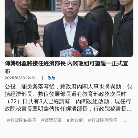
傳龔明鑫將接任經濟部長 內閣改組可望週一正式宣
布
2025/8/23 12:31
|
政治
公投、罷免案落幕後，賴政府內閣人事也將異動，包
括經濟部長、數位發展部長還有教育部政務次長昨
（22）日共有3人已經請辭，內閣改組啟動，現任行
政院秘書長龔明鑫傳接任經濟部長，行政院秘書長將
由前總統府副秘書長張惇涵接任，行政院長卓榮泰表
行政院秘書長
經濟部長
賴政府
行政院副院長
...
示，希望給國人更快更大的行政團隊改革，讓總統有
更大的空間考量。