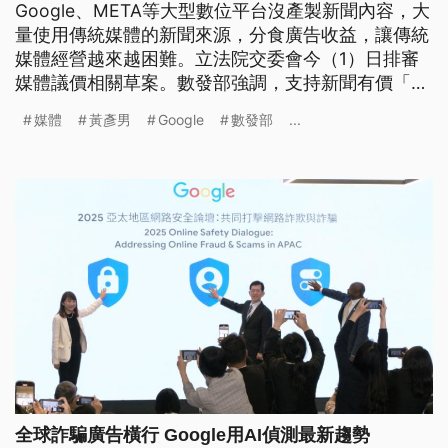
Google、META等大型數位平台沒產製新聞內容，大
量使用傳統媒體的新聞來源，分食廣告收益，讓傳統
媒體經營越來越困難。立法院交委會今（1）日排審
媒體議價相關草案。數發部強調，支持新聞有價「核
心理念」，但這兩年因技術與國際情勢演變，尤其美
媒體
黃彥男
Google
數發部
...
國總統川普上台後強調關稅公平性，立法恐引發美國
關稅報復，草率立法不見得有利，還需審慎評估。
全球詐騙廣告橫行 Google用AI偵測最新趨勢