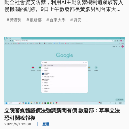
動全社會資安防禦，利用AI主動防禦機制追蹤駭客入
侵機關的軌跡。9日上午數發部長黃彥男到台東大學
資訊管理研討會演講，說明國家資通安全要公私協
黃彥男
數發部
台東大學
資安
...
力，轉向AI主動偵測才能預測可能的攻擊進行預防，
未來也會從高中就培養AI人才投入資安工作。
立院審媒體議價法強調新聞有價 數發部：草率立法
恐引關稅報復
2025/5/1 12:30
|
產經