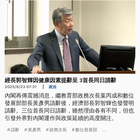
經長郭智輝因健康因素提辭呈 3首長同日請辭
2025/8/23 07:31
|
政治
內閣再傳震撼消息，繼教育部政務次長葉丙成和數位
發展部部長黃彥男請辭後，經濟部長郭智輝也發聲明
請辭。三位首長同日請辭，雖然理由各有不同，但也
引發外界對內閣運作與政策延續的高度關注。
請辭
黃彥男
政務次長
數位發展部
...