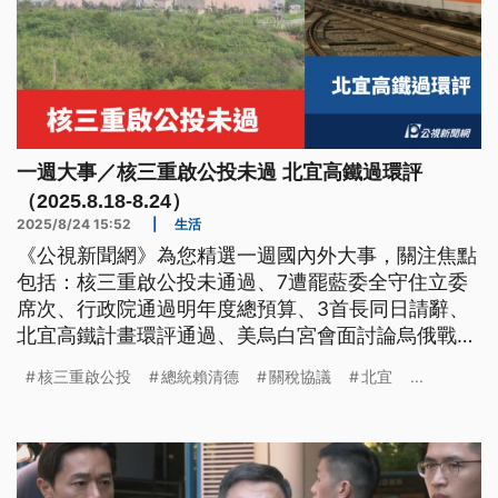
一週大事／核三重啟公投未過 北宜高鐵過環評
（2025.8.18-8.24）
2025/8/24 15:52
|
生活
《公視新聞網》為您精選一週國內外大事，關注焦點
包括：核三重啟公投未通過、7遭罷藍委全守住立委
席次、行政院通過明年度總預算、3首長同日請辭、
北宜高鐵計畫環評通過、美烏白宮會面討論烏俄戰
爭、美國與歐盟達成關稅協議。
核三重啟公投
總統賴清德
關稅協議
北宜
...