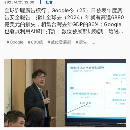
2025/4/25 12:30
|
社會
全球詐騙廣告橫行，Google今（25）日發表年度廣
告安全報告，指出全球去（2024）年就有高達6880
億美元的損失，相當台灣去年GDP的86%；Google
也發展利用AI幫忙打詐；數位發展部則強調，透過政
府訂定清晰的策略以及公私部門合作，加強打詐力
Google
880億
數位發展部
廣告
...
道。不過，國內詐騙案例仍頻傳，台東就出現婦人網
路交友詐騙，所幸匯款時及時被行員以及警察攔阻。