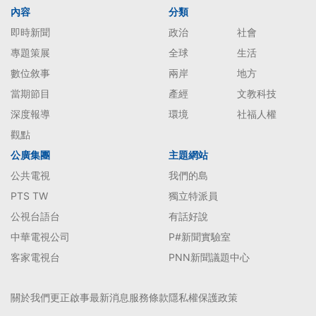
內容
分類
即時新聞
政治
社會
專題策展
全球
生活
數位敘事
兩岸
地方
當期節目
產經
文教科技
深度報導
環境
社福人權
觀點
公廣集團
主題網站
公共電視
我們的島
PTS TW
獨立特派員
公視台語台
有話好說
中華電視公司
P#新聞實驗室
客家電視台
PNN新聞議題中心
關於我們
更正啟事
最新消息
服務條款
隱私權保護政策