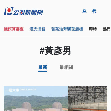
總預算審查
漢光演習
苦茶油苯駢芘超標
即時
熱門
#黃彥男
最新
最相關