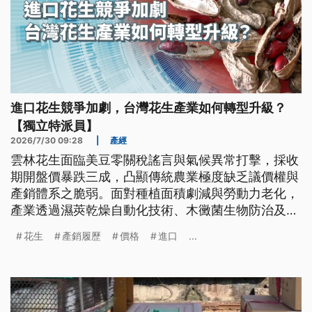
進口花生競爭加劇，台灣花生產業如何轉型升級？
【獨立特派員】
2026/7/30 09:28
|
產經
雲林花生面臨美豆零關稅謠言與氣候異常打擊，採收
期開盤價暴跌三成，凸顯傳統農業極度缺乏議價權與
產銷體系之脆弱。面對種植面積劇減與勞動力老化，
產業透過濕莢乾燥自動化技術、木黴菌生物防治及契
作加工轉型，搭配產銷履歷與強制原料標示，試圖建
花生
產銷履歷
價格
進口
...
立本土防線，開創高值化永續新局。