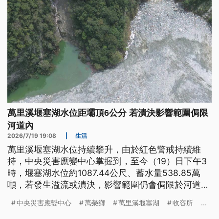
萬里溪堰塞湖水位距壩頂6公分 若潰決影響範圍侷限
河道內
2026/7/19 19:08
|
生活
萬里溪堰塞湖水位持續攀升，由於紅色警戒持續維
持，中央災害應變中心掌握到，至今（19）日下午3
時，堰塞湖水位約1087.44公尺、蓄水量538.85萬
噸，若發生溢流或潰決，影響範圍仍會侷限於河道
內。此外，監測的1號水位計凌晨發生間歇性異常，
中央災害應變中心
萬榮鄉
萬里溪堰塞湖
收容所
...
經過專家判讀，證實沒有發生溢流，未來先以2號水