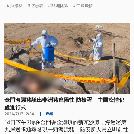
例，除了已經公告的活豬禁止輸往台灣本島與其他離
海漂豬
防檢署
非洲豬瘟
中國疫情
...
島，農業部再公告擴大暫停金門豬肉與其他加工製品
輸出。
金門海漂豬驗出非洲豬瘟陽性 防檢署：中國疫情仍
處進行式
2026/7/17 12:34
|
產經
14日下午3時在金門縣金湖鎮的新頭沙灘，海巡署第
九岸巡隊通報發現一頭海漂豬，防疫所人員立即前往