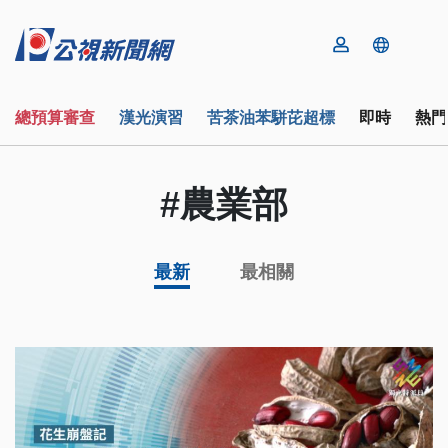
總預算審查
漢光演習
苦茶油苯駢芘超標
即時
熱門
#農業部
最新
最相關