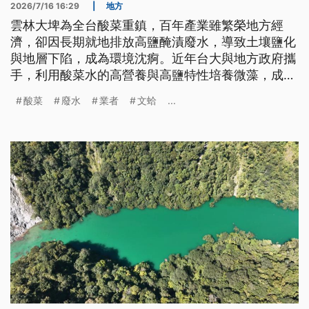
2026/7/16 16:29
|
地方
雲林大埤為全台酸菜重鎮，百年產業雖繁榮地方經
濟，卻因長期就地排放高鹽醃漬廢水，導致土壤鹽化
與地層下陷，成為環境沈痾。近年台大與地方政府攜
手，利用酸菜水的高營養與高鹽特性培養微藻，成功
應用於貝類養殖，使廢水轉身為高值化液肥，不僅降
酸菜
廢水
業者
文蛤
...
低養殖成本，更提升抗氣候風險能力，提供環境治理
與永續循環經濟的嶄新路徑。