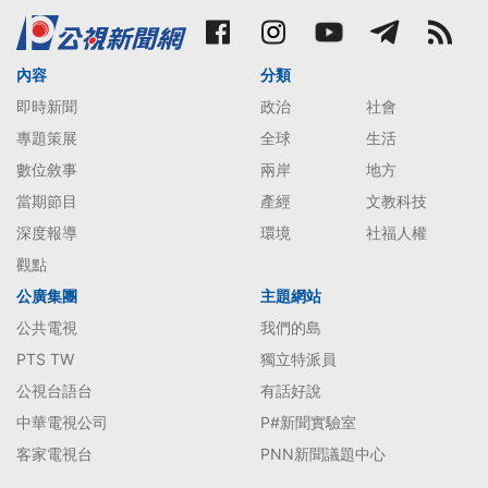
內容
分類
即時新聞
政治
社會
專題策展
全球
生活
數位敘事
兩岸
地方
當期節目
產經
文教科技
深度報導
環境
社福人權
觀點
公廣集團
主題網站
公共電視
我們的島
PTS TW
獨立特派員
公視台語台
有話好說
中華電視公司
P#新聞實驗室
客家電視台
PNN新聞議題中心