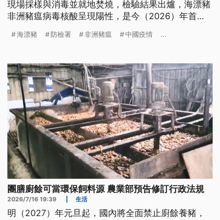
現場採樣與消毒並就地焚燒，檢驗結果出爐，海漂豬
非洲豬瘟病毒核酸呈現陽性，是今（2026）年首
例，除了已經公告的活豬禁止輸往台灣本島與其他離
海漂豬
防檢署
非洲豬瘟
中國疫情
...
島，農業部再公告擴大暫停金門豬肉與其他加工製品
輸出。
團膳廚餘可當環保飼料源 農業部預告修訂行政法規
2026/7/16 19:39
|
生活
明（2027）年元旦起，國內將全面禁止廚餘養豬，