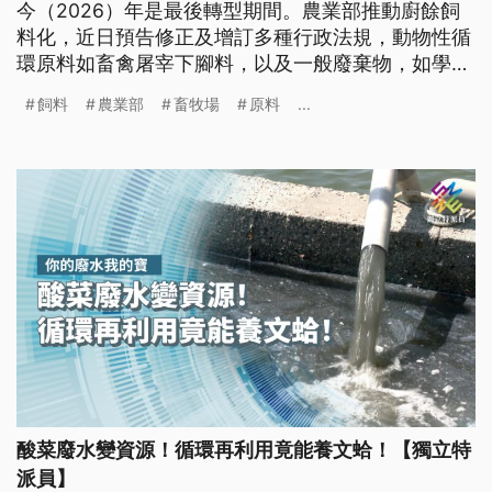
今（2026）年是最後轉型期間。農業部推動廚餘飼
料化，近日預告修正及增訂多種行政法規，動物性循
環原料如畜禽屠宰下腳料，以及一般廢棄物，如學
校、軍隊、看守所等團膳廚餘，可作為環保飼料的料
飼料
農業部
畜牧場
原料
...
源，作為廚餘養豬戶的替代性飼料。另外，也將加速
輔導業者轉型為循環原料飼料廠。
酸菜廢水變資源！循環再利用竟能養文蛤！【獨立特
派員】