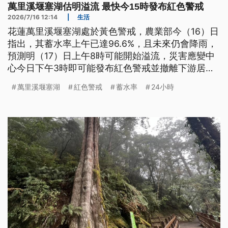
萬里溪堰塞湖估明溢流 最快今15時發布紅色警戒
2026/7/16 12:14
|
生活
花蓮萬里溪堰塞湖處於黃色警戒，農業部今（16）日
指出，其蓄水率上午已達96.6%，且未來仍會降雨，
預測明（17）日上午8時可能開始溢流，災害應變中
心今日下午3時即可能發布紅色警戒並撤離下游居
民。
萬里溪堰塞湖
紅色警戒
蓄水率
24小時