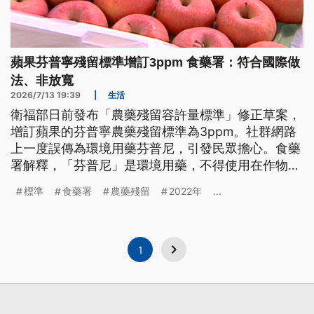
蘋果芬普寧殘留標準增訂3ppm 食藥署：符合國際做
法、非放寬
2026/7/13 19:39
|
生活
衛福部日前發布「農藥殘留容許量標準」修正草案，
增訂蘋果的芬普寧農藥殘留標準為3ppm。社群網路
上一度誤傳為環境用藥芬普尼，引發民眾擔心。食藥
署解釋，「芬普尼」是環境用藥，不得使用在作物，
而這次農藥「芬普寧」在蘋果的標準，是2022年由
標準
食藥署
農藥殘留
2022年
...
業者提出申請增訂後，以科學證據持續評估到2025
年，符合國際做法，並非放寬標準。
1