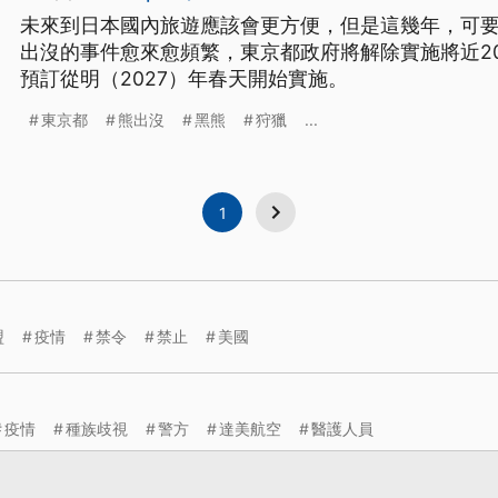
未來到日本國內旅遊應該會更方便，但是這幾年，可
出沒的事件愈來愈頻繁，東京都政府將解除實施將近2
預訂從明（2027）年春天開始實施。
東京都
熊出沒
黑熊
狩獵
...
1
盟
疫情
禁令
禁止
美國
疫情
種族歧視
警方
達美航空
醫護人員