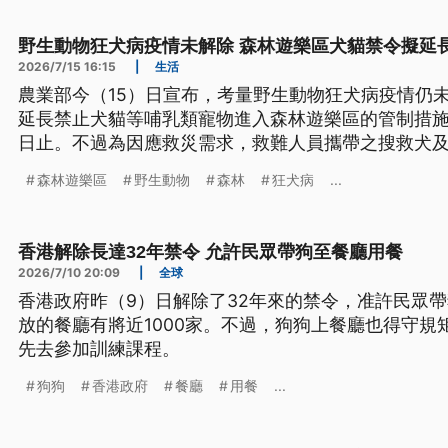
野生動物狂犬病疫情未解除 森林遊樂區犬貓禁令擬延
2026/7/15 16:15
|
生活
農業部今（15）日宣布，考量野生動物狂犬病疫情仍
延長禁止犬貓等哺乳類寵物進入森林遊樂區的管制措施，
日止。不過為因應救災需求，救難人員攜帶之搜救犬
森林遊樂區
野生動物
森林
狂犬病
...
香港解除長達32年禁令 允許民眾帶狗至餐廳用餐
2026/7/10 20:09
|
全球
香港政府昨（9）日解除了32年來的禁令，准許民眾
放的餐廳有將近1000家。不過，狗狗上餐廳也得守規
先去參加訓練課程。
狗狗
香港政府
餐廳
用餐
...