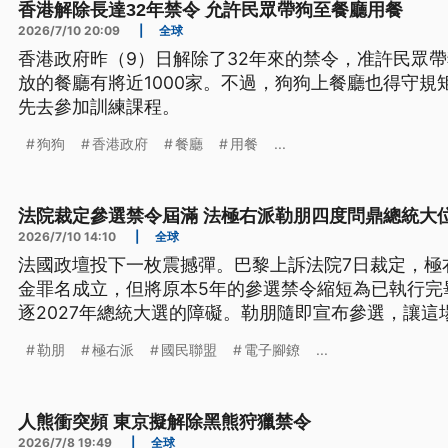
香港解除長達32年禁令 允許民眾帶狗至餐廳用餐
2026/7/10 20:09
|
全球
香港政府昨（9）日解除了32年來的禁令，准許民眾
放的餐廳有將近1000家。不過，狗狗上餐廳也得守規
先去參加訓練課程。
狗狗
香港政府
餐廳
用餐
...
法院裁定參選禁令屆滿 法極右派勒朋四度問鼎總統大
2026/7/10 14:10
|
全球
法國政壇投下一枚震撼彈。巴黎上訴法院7日裁定，極
金罪名成立，但將原本5年的參選禁令縮短為已執行完
逐2027年總統大選的障礙。勒朋隨即宣布參選，讓
前升溫。她能否把司法爭議轉化成政治動員，而不是
勒朋
極右派
國民聯盟
電子腳鐐
...
愛麗舍宮的最大考驗。
人熊衝突頻 東京擬解除黑熊狩獵禁令
2026/7/8 19:49
|
全球