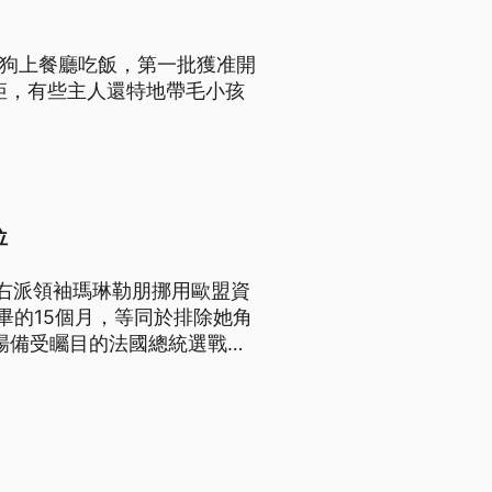
帶狗上餐廳吃飯，第一批獲准開
矩，有些主人還特地帶毛小孩
位
右派領袖瑪琳勒朋挪用歐盟資
畢的15個月，等同於排除她角
這場備受矚目的法國總統選戰提
成為選戰包袱，將是第四度問鼎