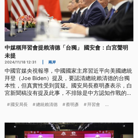
中媒稱拜習會提賴清德「台獨」 國安會：白宮聲明
未提
2024/11/18 12:31
|
兩岸
中國官媒央視報導，中國國家主席習近平向美國總統
拜登（Joe Biden）提及，要認清總統賴清德的台獨
本性，但真實性受到質疑。國安局長蔡明彥表示，白
宮新聞稿沒有提及此事，不排除是中方認知作戰的操
作。至於境外勢力利用AI傳播錯假訊息、防不勝防，
國安局長
總統賴清德
蔡明彥
拜習會
...
國安局示警有三大挑戰，但也會運用AI反制AI。