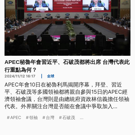
APEC秘魯年會習近平、石破茂都將出席 台灣代表此
行重點為何？
2024/11/12 16:17
|
全球
APEC年會10日在祕魯利馬揭開序幕，拜登、習近
平、石破茂等多國領袖都將親自參與15日的APEC經
濟領袖會議，台灣則是由總統府資政林信義擔任領袖
代表。外界關注台灣是否能在會議中爭取加入
CPTPP、確保台美貿易順利進行；年會中可能舉行最
APEC
領袖
台灣
石破茂
...
終場拜習會與首次的習石會也引發關注。