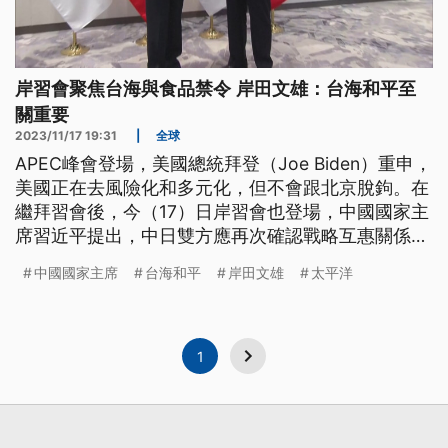
岸習會聚焦台海與食品禁令 岸田文雄：台海和平至
關重要
2023/11/17 19:31
|
全球
APEC峰會登場，美國總統拜登（Joe Biden）重申，
美國正在去風險化和多元化，但不會跟北京脫鉤。在
繼拜習會後，今（17）日岸習會也登場，中國國家主
席習近平提出，中日雙方應再次確認戰略互惠關係，
而日本首相岸田文雄則向中國表達維護台海和平穩定
中國國家主席
台海和平
岸田文雄
太平洋
的重要性。岸習會也觸及釣魚台東海，有關日本專屬
經濟區中國浮標拆除的問題，還有日本核廢水排放，
呼籲中國解禁漁產品等議題。
1