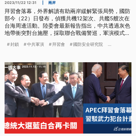
2023/11/22 12:31
|
兩岸
拜習會落幕，外界解讀有助兩岸緩解緊張局勢，國防
部今（22）日發布，偵獲共機12架次、共艦5艘次在
台海周邊活動。陸委會最新報告指出，中共透過灰色
地帶衝突對台施壓，採取聯合戰備警巡，軍演模式走
向圍島鎖台，報告示警中共將「有限封鎖」視為台海
封鎖
中共軍演
拜習會
國防安全研究院
...
作戰假定方案，逼迫台灣走上談判桌。