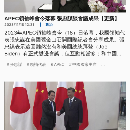
APEC領袖峰會今落幕 張忠謀談會議成果【更新】
2023/11/18 12:31
|
政治
2023年APEC領袖峰會今（18）日落幕，我國領袖代
表張忠謀在美國舊金山召開國際記者會分享成果。張
忠謀表示這回雖然沒有和美國總統拜登（Joe
Biden）有正式雙邊會談，但互動相當多；和中國國
家主席習近平則是沒有交流。而對於拜習會，張忠謀
張忠謀
領袖代表
APEC
中國國家主席
...
給予正面評價，認為美中降低緊張情勢有助於台海和
平。而在答謝晚宴上，美國眾議院榮譽議長裴洛西
（Nancy Pelosi）與輝達董事長黃仁勳都驚喜現身。