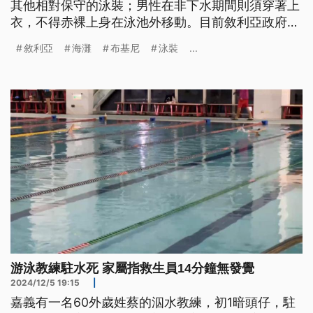
其他相對保守的泳裝；男性在非下水期間則須穿著上
衣，不得赤裸上身在泳池外移動。目前敘利亞政府尚
未說明違規者罰則，但已要求救生員及相關管理人員
敘利亞
海灘
布基尼
泳裝
...
監督公共海灘及泳池民眾的衣著。
游泳教練駐水死 家屬指救生員14分鐘無發覺
2024/12/5 19:15
|
嘉義有一名60外歲姓蔡的泅水教練，初1暗頭仔，駐