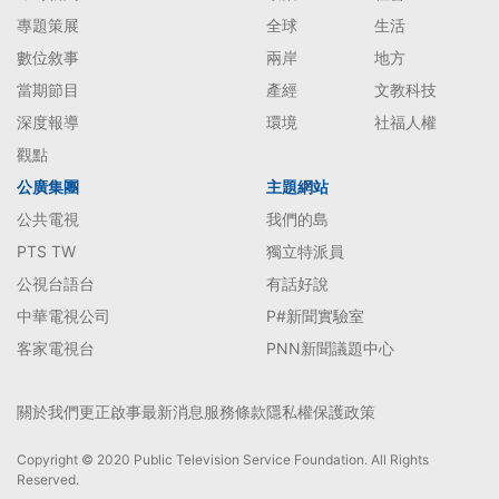
專題策展
全球
生活
數位敘事
兩岸
地方
當期節目
產經
文教科技
深度報導
環境
社福人權
觀點
公廣集團
主題網站
公共電視
我們的島
PTS TW
獨立特派員
公視台語台
有話好說
中華電視公司
P#新聞實驗室
客家電視台
PNN新聞議題中心
關於我們
更正啟事
最新消息
服務條款
隱私權保護政策
Copyright © 2020 Public Television Service Foundation. All Rights
Reserved.