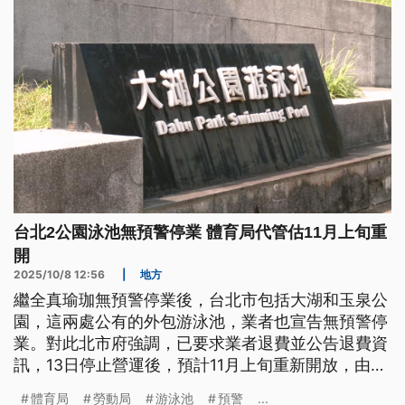
台北2公園泳池無預警停業 體育局代管估11月上旬重
開
2025/10/8 12:56
|
地方
繼全真瑜珈無預警停業後，台北市包括大湖和玉泉公
園，這兩處公有的外包游泳池，業者也宣告無預警停
業。對此北市府強調，已要求業者退費並公告退費資
訊，13日停止營運後，預計11月上旬重新開放，由體
育局先行營運，明（2026）年重啟招商程序。
體育局
勞動局
游泳池
預警
...