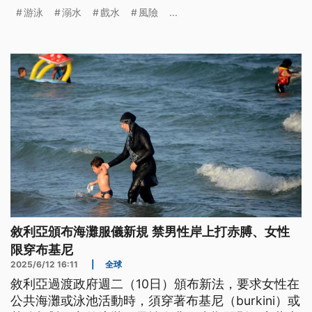
為主，缺乏開放水域應變與防溺訓練，是無法有效防
游泳
溺水
戲水
風險
...
溺的主因。
敘利亞頒布海灘服儀新規 禁男性岸上打赤膊、女性
限穿布基尼
2025/6/12 16:11
|
全球
敘利亞過渡政府週二（10日）頒布新法，要求女性在
公共海灘或泳池活動時，須穿著布基尼（burkini）或