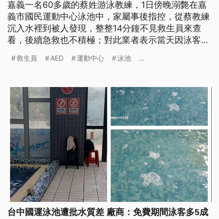
嘉義一名60多歲的蔡姓游泳教練，1日傍晚溺斃在嘉
義市國民運動中心泳池中，家屬事後指控，從蔡教練
沉入水裡到被人發現，整整14分鐘不見救生員來查
看，後續急救也不積極；對此業者表示當天因泳客較
多，所以救生員難以及時發現，目前全案由檢方調查
救生員
AED
運動中心
泳池
...
釐清確切死因，及是否有人為疏失。
台中國運泳池遭批水質差 廠商：免費期間泳客多5成