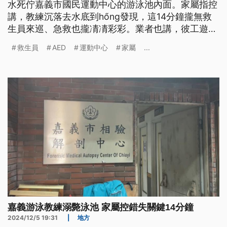
水死佇嘉義市國民運動中心的游泳池內面。家屬指控
講，教練沉落去水底到hőng發現，這14分鐘攏無救
生員來巡、急救也攏凊凊彩彩。業者也講，彼工遊客
較濟，無法度隨發現。目前案情進入調查。（新聞標
救生員
AED
運動中心
家屬
...
題、導言為臺語文）
嘉義游泳教練溺斃泳池 家屬控錯失關鍵14分鐘
2024/12/5 19:31
|
地方