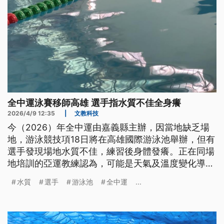
全中運泳賽移師高雄 選手指水質不佳全身癢
2026/4/9 12:35
|
文教科技
今（2026）年全中運由嘉義縣主辦，因當地缺乏場
地，游泳競技項18日將在高雄國際游泳池舉辦，但有
選手發現場地水質不佳，練習後身體發癢。正在同場
地培訓的亞運教練認為，可能是天氣及溫度變化導
致，後續水質已有改善。運發局則回應，泳池每天都
水質
選手
游泳池
全中運
...
會做水質檢測，若選手或教練若發現異常可立即向場
館反映，確保水質無虞。