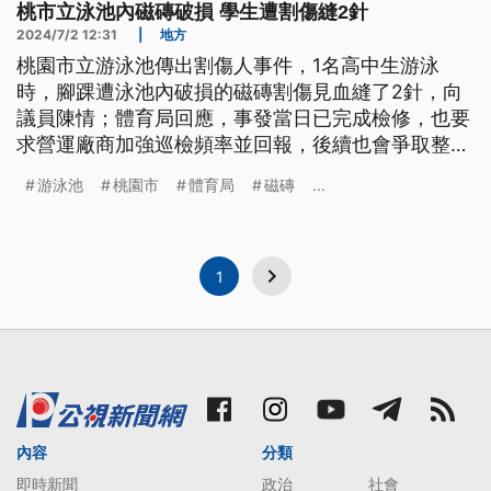
桃市立泳池內磁磚破損 學生遭割傷縫2針
2024/7/2 12:31
|
地方
桃園市立游泳池傳出割傷人事件，1名高中生游泳
時，腳踝遭泳池內破損的磁磚割傷見血縫了2針，向
議員陳情；體育局回應，事發當日已完成檢修，也要
求營運廠商加強巡檢頻率並回報，後續也會爭取整建
及改善經費。
游泳池
桃園市
體育局
磁磚
...
1
內容
分類
即時新聞
政治
社會