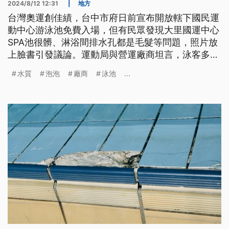
2024/8/12 12:31
|
地方
台灣奧運創佳績，台中市府日前宣布開放轄下國民運
動中心游泳池免費入場，但有民眾發現大里國運中心
SPA池很髒、淋浴間排水孔都是毛髮等問題，照片放
上臉書引發議論。運動局與營運廠商坦言，泳客多了
5成、有些人沒有淋浴就進入泳池都是原因，當下已
水質
泡泡
廠商
泳池
...
有應變處理，後續也會加強清潔維護。