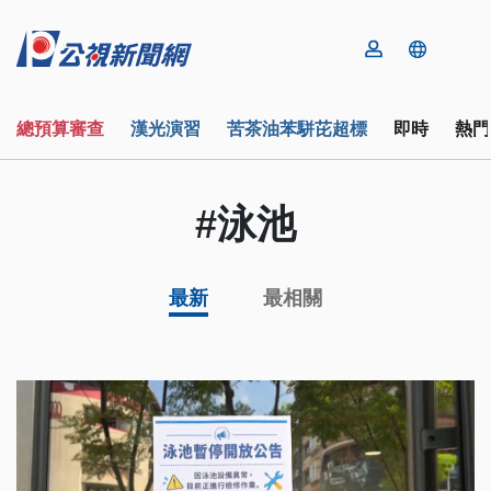
總預算審查
漢光演習
苦茶油苯駢芘超標
即時
熱門
#泳池
最新
最相關