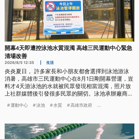
開幕4天即遭控泳池水質混濁 高雄三民運動中心緊急
清場改善
2026/8/5 12:35
|
生活
炎炎夏日， 許多家長和小朋友都會選擇到泳池游泳
消暑，高雄市三民運動中心在8月1日剛開幕營運，豈
料才4天游泳池的水就被民眾發現相當混濁，照片放
上社群媒體後引發很多民眾的關切。泳池承辦廠商表
示，已經對此狀況加強後續改善。
運動中心
泳池
水質
高雄市政府
...