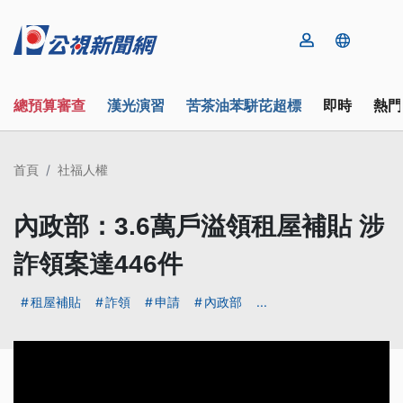
總預算審查
漢光演習
苦茶油苯駢芘超標
即時
熱門
首頁
社福人權
內政部：3.6萬戶溢領租屋補貼 涉
詐領案達446件
租屋補貼
詐領
申請
內政部
...