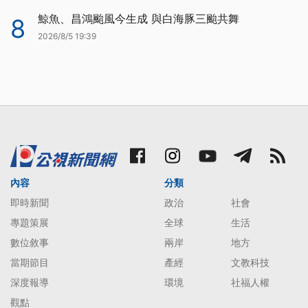
鯨魚、昌鴻颱風今生成 與白海豚三颱共舞
8
2026/8/5 19:39
內容
分類
即時新聞
政治
社會
專題策展
全球
生活
數位敘事
兩岸
地方
當期節目
產經
文教科技
深度報導
環境
社福人權
觀點