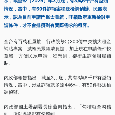
示，截至今（2025）年3月底，有3萬6千戶有溢領
情況，當中，有59件詐領案移送檢調偵辦。民團表
示，認為目前申請門檻太寬鬆，呼籲政府重新檢討申
請條件，才不會排擠到有實際需求的租客。
全台有百萬租屋族，行政院祭出300億中央擴大租金
補貼專案，減輕民眾經濟負擔，加上現在申請條件較
寬鬆，方便民眾申請，沒想到，卻衍生詐領租屋補
貼。
內政部報告指出，截至3月底，共有3萬6千戶有溢領
情況，當中，涉及詐領就多達446件，有59件移送檢
調偵辦。
內政部國土署副署長徐燕興指出，「勾稽就會勾稽
到，所以系統都有勾稽到。」