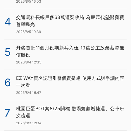
2026/8/5 16:03
交通局科長帳戶多63萬遭疑收賄 為民眾代墊醫藥費
4
善舉曝光
2026/8/5 19:39
丹麥首批11個月役期新兵入伍 19歲公主放棄薪資無
5
償服役
2026/8/4 12:35
EZ WAY實名認證引發個資疑慮 使用方式與爭議內容
6
一次看
2026/8/4 16:47
桃園巨蛋BOT案8/25開標 散場規劃增捷運、公車班
7
次疏運
2026/8/3 12:34