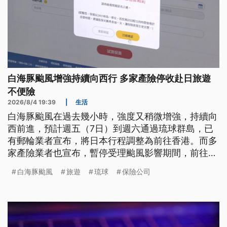
白海豚颱風增強持續向西行 多家產險停收赴日旅遊
不便險
2026/8/4 19:39
|
生活
白海豚颱風在過去幾小時，強度又稍微增強，持續向
西前進，預計週五（7日）到週六通過琉球群島，已
有郵輪業者宣布，將日本行程調整為前往香港。而多
家產險業者也宣布，暫停受理颱風影響期間，前往日
本部分區域或全區的旅遊不便險新案件。氣象署表
白海豚颱風
旅遊
琉球
保險公司
示，颱風在週末最接近台灣，還是有發布海上颱風警
報的可能，8日起全台受外圍環流影響，天氣不穩
定。