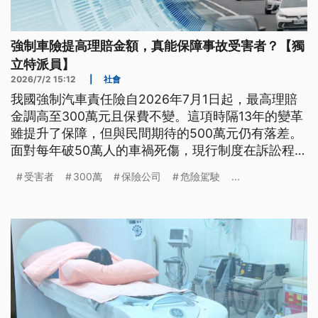
強制車險提高理賠金額，真能保障事故受害者？【獨
立特派員】
2026/7/2 15:12
|
社會
我國強制汽車責任險自2026年7月1日起，最高理賠
金調高至300萬元且保費不變。這項時隔13年的變革
雖提升了保障，但與民間期待的500萬元仍有落差。
面對每年破50萬人的車禍死傷，現行制度在訴訟程序
冗長、求償無門及風險連動不足上面臨考驗。如何擴
受害者
300萬
保險公司
危險駕駛
...
大違規加費與追償範圍以導正行為，成為深化改革的
核心關鍵。