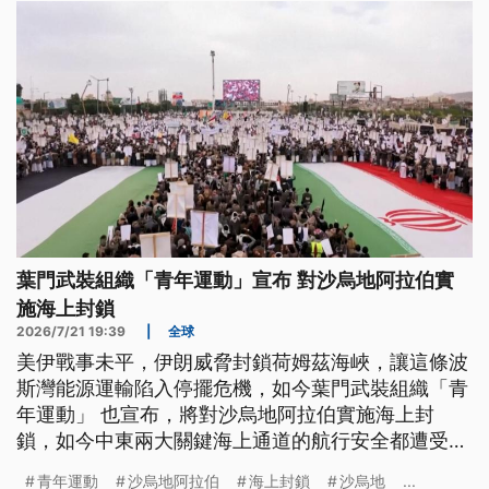
葉門武裝組織「青年運動」宣布 對沙烏地阿拉伯實
施海上封鎖
2026/7/21 19:39
|
全球
美伊戰事未平，伊朗威脅封鎖荷姆茲海峽，讓這條波
斯灣能源運輸陷入停擺危機，如今葉門武裝組織「青
年運動」 也宣布，將對沙烏地阿拉伯實施海上封
鎖，如今中東兩大關鍵海上通道的航行安全都遭受威
脅，可能衝擊到能源和歐亞海運的供應鏈，國際油價
青年運動
沙烏地阿拉伯
海上封鎖
沙烏地
...