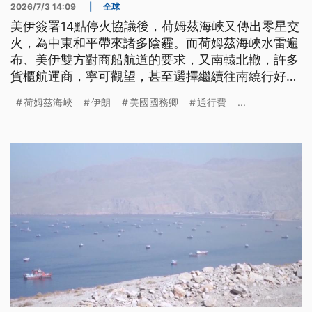
2026/7/3 14:09
|
全球
美伊簽署14點停火協議後，荷姆茲海峽又傳出零星交
火，為中東和平帶來諸多陰霾。而荷姆茲海峽水雷遍
布、美伊雙方對商船航道的要求，又南轅北轍，許多
貨櫃航運商，寧可觀望，甚至選擇繼續往南繞行好望
角。這也使得荷姆茲海峽要在年底前全面恢復流量，
荷姆茲海峽
伊朗
美國國務卿
通行費
...
變得不可能。而伊朗對航道之所以要嚴控，被外界認
為是在為將來收取通行費而舖路。