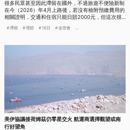
很多民眾甚至因此滯留在國外，不過旅遊不便險新制
在今（2026）年4月上路後，若沒有檢附預繳費用的
相關證明，交通和住宿只能日賠2000元，但這次很
多民眾是因為回程班機被取消，臨時再繼續行程，根
滯留
理賠
16日
金管會
...
本沒有預繳證明，引發爭議。
美伊協議後荷姆茲仍零星交火 航運商選擇觀望或南
行好望角