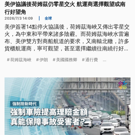
美伊協議後荷姆茲仍零星交火 航運商選擇觀望或南
行好望角
2026/7/3 14:09
|
全球
美伊簽署14點停火協議後，荷姆茲海峽又傳出零星交
火，為中東和平帶來諸多陰霾。而荷姆茲海峽水雷遍
布、美伊雙方對商船航道的要求，又南轅北轍，許多
貨櫃航運商，寧可觀望，甚至選擇繼續往南繞行好望
角。這也使得荷姆茲海峽要在年底前全面恢復流量，
荷姆茲海峽
伊朗
美國國務卿
通行費
...
變得不可能。而伊朗對航道之所以要嚴控，被外界認
為是在為將來收取通行費而舖路。