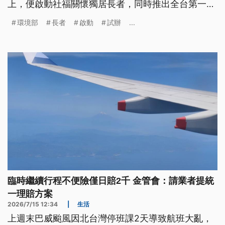
上，便啟動社福關懷獨居長者，同時推出全台第一張
針對氣候保險的保單，提升弱勢族群因應極端高溫的
環境部
長者
啟動
試辦
...
韌性。
臨時繼續行程不便險僅日賠2千 金管會：請業者提統
一理賠方案
2026/7/15 12:34
|
生活
上週末巴威颱風因北台灣停班課2天導致航班大亂，