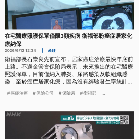
在宅醫療照護保單僅限3類疾病 衛福部盼癌症居家化
療納保
2026/6/12 12:34
|
產經
衛福部長石崇良先前宣布，居家癌症治療最快年底前
上路。不過金管會保險局表示，未來推出的在宅醫療
照護保單，目前僅納入肺炎、尿路感染及軟組織感
染，至於癌症居家化療，因為沒有經驗發生率統計資
料，暫未納保。衛福部回應，居家癌症治療下半年推
癌症治療
保險公司
保險局
衛福部
...
動後，將盡速蒐集相關數據，提供保險業者參考，盼
未來保單設計，也能納入癌症居家化療。