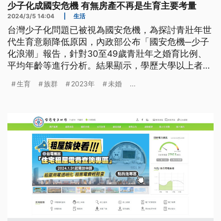
少子化成國安危機 有無房產不再是生育主要考量
2024/3/5 14:04
|
生活
台灣少子化問題已被視為國安危機，為探討青壯年世
代生育意願降低原因，內政部公布「國安危機─少子
化浪潮」報告，針對30至49歲青壯年之婚育比例、
平均年齡等進行分析。結果顯示，學歷大學以上者，
未婚族、未生族比例越高，平均初婚年齡也超過30
生育
族群
2023年
未婚
...
歲。但是否擁有房產，則並非影響結婚生育的主因。