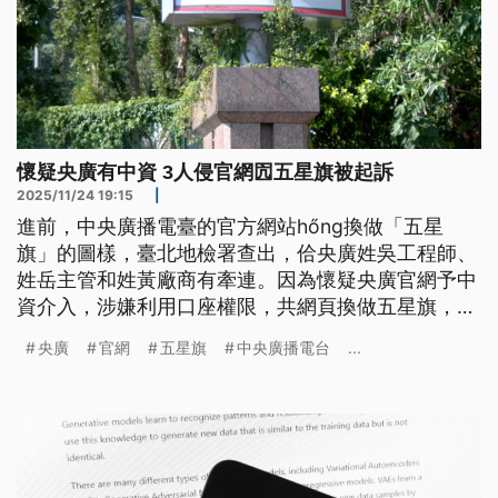
懷疑央廣有中資 3人侵官網囥五星旗被起訴
2025/11/24 19:15
|
進前，中央廣播電臺的官方網站hőng換做「五星
旗」的圖樣，臺北地檢署查出，佮央廣姓吳工程師、
姓岳主管和姓黃廠商有牽連。因為懷疑央廣官網予中
資介入，涉嫌利用口座權限，共網頁換做五星旗，而
且就算予檢方搜查了後，閣想欲攻擊官網，今仔日
央廣
官網
五星旗
中央廣播電台
...
(11/24) 全案偵結，北檢依照妨害電腦使用罪和背信
罪嫌，對這3个人提起公訴。（新聞標題、導言為台
語文）