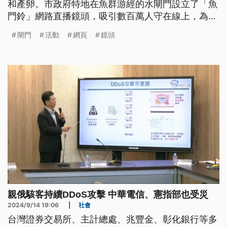
和產卵。市政府特地在魚群游經的水閘門設立了「魚
門鈴」網路直播鏡頭，吸引數百萬人守在線上，為生
態保育出一點力。
閘門
活動
網頁
鏡頭
親俄駭客持續DDoS攻擊 中華電信、憲指部也受災
2024/9/14 19:06
|
社會
台灣證券交易所、主計總處、兆豐金、彰化銀行等多