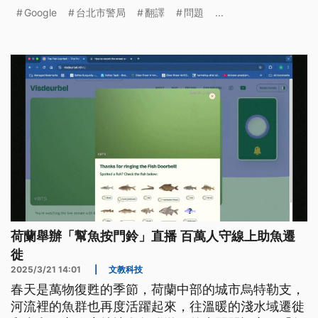
能，網頁經自動翻譯，機關署名就會出錯，跟
Google
台北市警局
翻譯
問題
...
Google反映後，已協助排除相關問題。
荷蘭舉辦「幫魚按門鈴」直播 百萬人守線上助魚遷
徙
2025/3/21 14:01
|
文教科技
春天是萬物復甦的季節，荷蘭中部的城市烏特勒支，
河流裡的魚群也再度活躍起來，往溫暖的淺水域遷徙