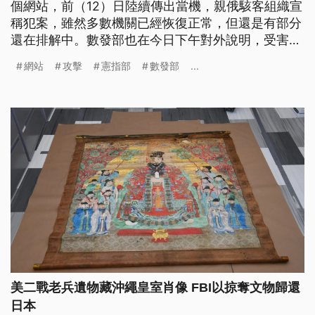
個網站，前（12）日陸續傳出當機，親俄駭客組織宣
稱犯案，雖然多數機關已經恢復正常，但還是有部分
還在排解中。數發部也在今日下午對外說明，受害總
計有45個單位，這是受到分散式阻斷服務所侵擾，也
網站
攻擊
憲指部
數發部
...
譴責這樣的網路攻擊行為。
美二戰老兵遺物藏沖繩皇室肖像 FBI以掠奪文物歸還
日本