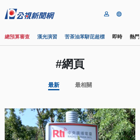
總預算審查
漢光演習
苦茶油苯駢芘超標
即時
熱門
#網頁
最新
最相關