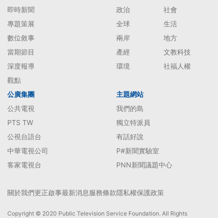
即時新聞
政治
社會
專題策展
全球
生活
數位敘事
兩岸
地方
當期節目
產經
文教科技
深度報導
環境
社福人權
觀點
公廣集團
主題網站
公共電視
我們的島
PTS TW
獨立特派員
公視台語台
有話好說
中華電視公司
P#新聞實驗室
客家電視台
PNN新聞議題中心
關於我們
更正啟事
最新消息
服務條款
隱私權保護政策
Copyright © 2020 Public Television Service Foundation. All Rights