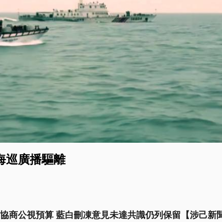
海巡廣播驅離
協商公視預算 藍白刪凍意見未達共識仍列保留【涉己新