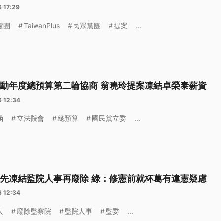
 17:29
黨團
TaiwanPlus
民眾黨團
提案
...
動年度總預算第二輪協商 翁曉玲提案凍結卓榮泰薪資
6 12:34
涵
立法院會
總預算
國民黨立委
...
先凍結監院人事再廢除 綠：修憲前就杯葛有違憲疑慮
6 12:34
人
廢除監察院
監院人事
監委
...