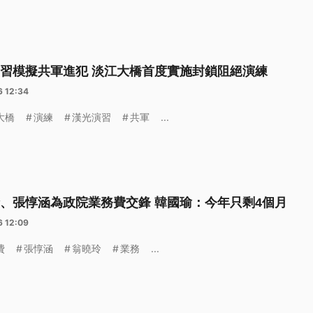
習模擬共軍進犯 淡江大橋首度實施封鎖阻絕演練
6 12:34
大橋
演練
漢光演習
共軍
...
、張惇涵為政院業務費交鋒 韓國瑜：今年只剩4個月
6 12:09
費
張惇涵
翁曉玲
業務
...