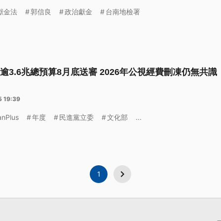
獻金法
郭信良
政治獻金
台南地檢署
逾3.6兆總預算8月底送審 2026年公視經費刪凍仍無共識
】
5 19:39
anPlus
年度
民進黨立委
文化部
...
1