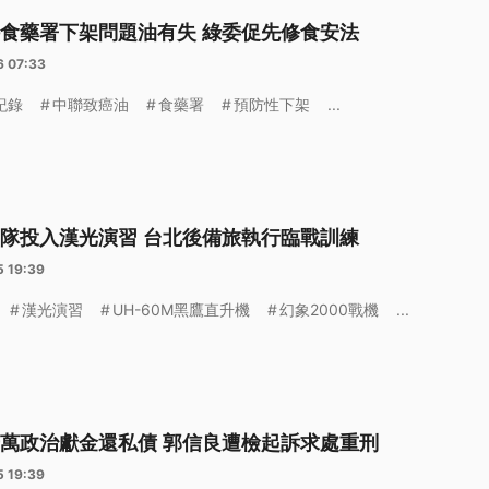
食藥署下架問題油有失 綠委促先修食安法
6 07:33
紀錄
中聯致癌油
食藥署
預防性下架
...
隊投入漢光演習 台北後備旅執行臨戰訓練
5 19:39
漢光演習
UH-60M黑鷹直升機
幻象2000戰機
...
萬政治獻金還私債 郭信良遭檢起訴求處重刑
5 19:39