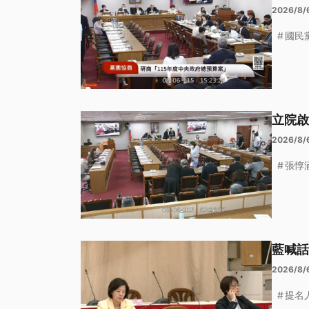
2026/8/6
國民
立院啟
2026/8/
張惇
藍喊話
2026/8/
提名