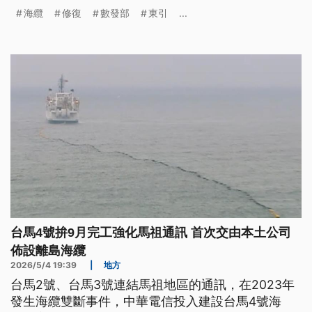
芯線障礙與斷纜的國籍海纜，則預計可於6月中修
海纜
修復
數發部
東引
...
復。
台馬4號拚9月完工強化馬祖通訊 首次交由本土公司
佈設離島海纜
2026/5/4 19:39
|
地方
台馬2號、台馬3號連結馬祖地區的通訊，在2023年
發生海纜雙斷事件，中華電信投入建設台馬4號海