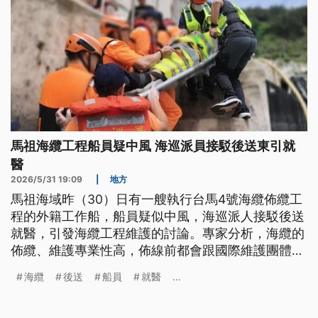
馬祖海纜工程船員疑中風 海巡派員接駁後送東引就
醫
2026/5/31 19:09
|
地方
馬祖海域昨（30）日有一艘執行台馬4號海纜佈纜工
程的外籍工作船，船員疑似中風，海巡派人接駁後送
就醫，引發海纜工程維護的討論。專家分析，海纜的
佈纜、維護專業性高，佈線前都會跟國際維護團體先
簽好商業合約，主因就是佈纜跟維修難度高、成本龐
海纜
後送
船員
就醫
...
大。