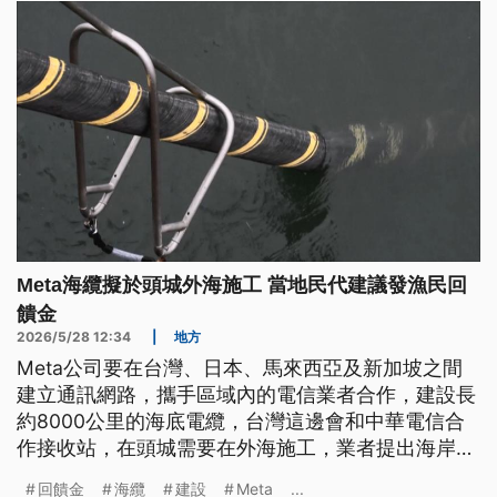
Meta海纜擬於頭城外海施工 當地民代建議發漁民回
饋金
2026/5/28 12:34
|
地方
Meta公司要在台灣、日本、馬來西亞及新加坡之間
建立通訊網路，攜手區域內的電信業者合作，建設長
約8000公里的海底電纜，台灣這邊會和中華電信合
作接收站，在頭城需要在外海施工，業者提出海岸管
理利用申請。縣政府初審時有民代認為，施工會影響
回饋金
海纜
建設
Meta
...