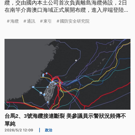
纜，交由國內本土公司首次負責離島海纜佈設，2日
在南竿介壽澳口海域正式展開布纜，進入岸端登陸階
段，力拚9月完工。對於台灣海纜頻繁斷裂被視為國
海纜
通訊
東引
國防安全研究院
安危機，學者認為，除了建構多層韌性，也要與第一
島鏈的盟友，針對可疑船隻建立黑名單，共享情資。
台馬2、3號海纜接連斷裂 美參議員示警狀況頻傳不
單純
2026/5/2 12:09
|
政治