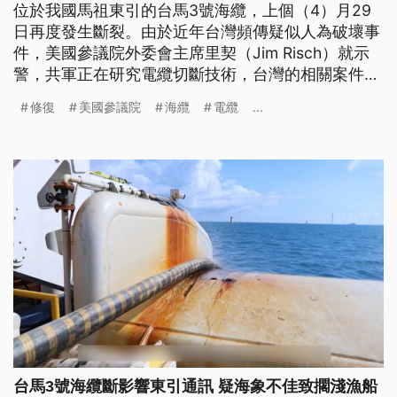
位於我國馬祖東引的台馬3號海纜，上個（4）月29
日再度發生斷裂。由於近年台灣頻傳疑似人為破壞事
件，美國參議院外委會主席里契（Jim Risch）就示
警，共軍正在研究電纜切斷技術，台灣的相關案件恐
怕不是單純運氣不好。學者也呼籲，要加速培養國內
修復
美國參議院
海纜
電纜
...
自主的修復船隊，避免戰時淪為「通訊孤島」。
台馬3號海纜斷影響東引通訊 疑海象不佳致擱淺漁船