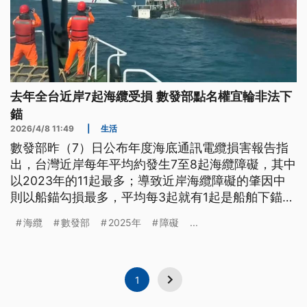
去年全台近岸7起海纜受損 數發部點名權宜輪非法下
錨
2026/4/8 11:49
|
生活
數發部昨（7）日公布年度海底通訊電纜損害報告指
出，台灣近岸每年平均約發生7至8起海纜障礙，其中
以2023年的11起最多；導致近岸海纜障礙的肇因中
則以船錨勾損最多，平均每3起就有1起是船舶下錨導
致。數發部進一步表示，去（2025）年台灣近岸共
海纜
數發部
2025年
障礙
...
發生7起海纜受損，其中2起是「權宜輪」非法下錨，
已形成海纜安全新威脅。
1