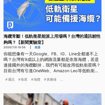
海纜常斷！低軌衛星能派上用場嗎？台灣的通訊韌性
夠嗎？【新聞實驗室】
2026/7/8 18:56
|
生活
你能想像有一天Google、FB、IG、Line全都連不上
嗎？台灣有9成以上的網路流量都是依靠海纜，若是
連接國外的海纜斷掉，我們有可能改用低軌衛星嗎？
目前台灣有引進OneWeb、Amazon Leo等低軌衛星
服務，並結合中、高軌衛星應用，但全球規模最大的
通訊
衛星
海纜
黃勝雄
...
低軌衛星服務Starlink仍未來台，該如何強化國內通
訊韌性？