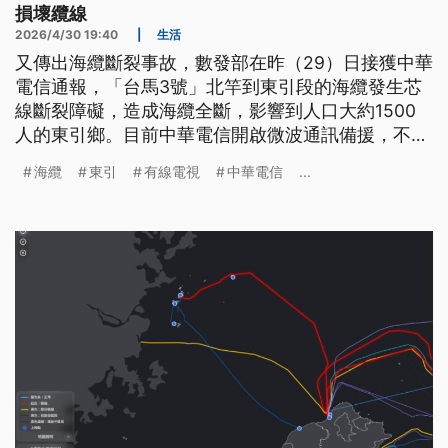
損壞纜線
2026/4/30 19:40
|
生活
又傳出海纜斷裂事故，數發部在昨（29）日接獲中華
電信通報，「台馬3號」北竿到東引段的海纜發生芯
線斷裂障礙，造成海纜全斷，影響到人口大約1500
人的東引鄉。目前中華電信開啟微波通訊備援，不
過，鄉長表示，目前網路比較延遲，有線電視也因為
海纜
東引
有線電視
中華電信
...
無法轉換設備全面斷訊中。