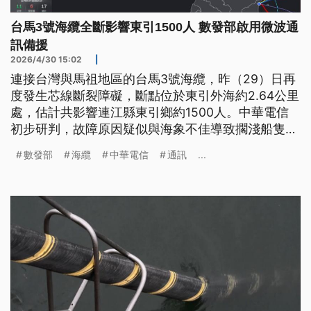
台馬3號海纜全斷影響東引1500人 數發部啟用微波通
訊備援
2026/4/30 15:02
|
連接台灣與馬祖地區的台馬3號海纜，昨（29）日再
度發生芯線斷裂障礙，斷點位於東引外海約2.64公里
處，估計共影響連江縣東引鄉約1500人。中華電信
初步研判，故障原因疑似與海象不佳導致擱淺船隻殘
骸移動有關，若天候海象條件允許，預計將於7月底
數發部
海纜
中華電信
通訊
...
完成修復。