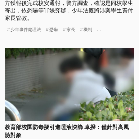
方獲報後完成校安通報，警方調查，確認是同校學生
寄出，依恐嚇等罪嫌究辦，少年法庭將涉案學生責付
家長管教。
少年事件處理法
恐嚇
家長
機制
...
教育部校園防毒擬引進唾液快篩 卓揆：僅針對高風
險對象