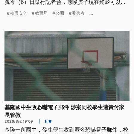
親今（6）日舉行記者會，感嘆孩子現在終於可以
「很光明正大存在」，認為這是遲來的正義。
校園安全
教育局
公開
受害者
...
基隆國中生收恐嚇電子郵件 涉案同校學生遭責付家
長管教
2026/8/2 19:09
|
社會
基隆一所國中，發生學生收到匿名恐嚇電子郵件，校