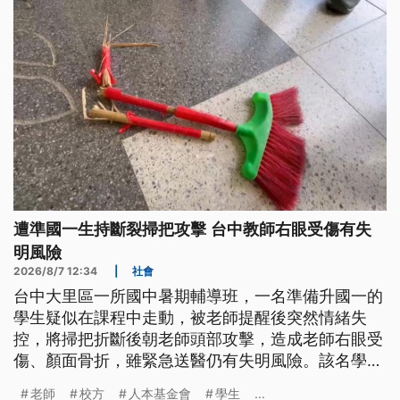
遭準國一生持斷裂掃把攻擊 台中教師右眼受傷有失
明風險
2026/8/7 12:34
|
社會
台中大里區一所國中暑期輔導班，一名準備升國一的
學生疑似在課程中走動，被老師提醒後突然情緒失
控，將掃把折斷後朝老師頭部攻擊，造成老師右眼受
傷、顏面骨折，雖緊急送醫仍有失明風險。該名學生
目前暫時停課，而老師在家休養，但由於受傷嚴重，
老師
校方
人本基金會
學生
...