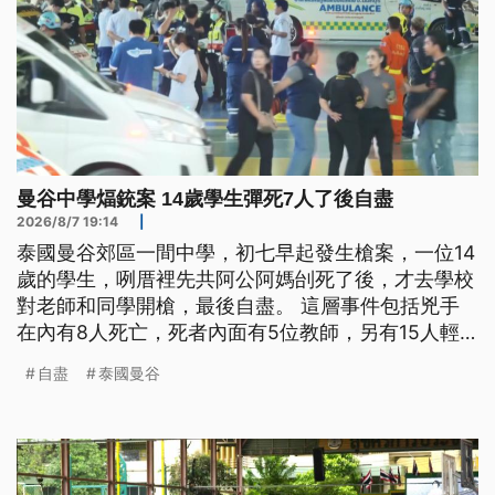
曼谷中學煏銃案 14歲學生彈死7人了後自盡
2026/8/7 19:14
|
泰國曼谷郊區一間中學，初七早起發生槍案，一位14
歲的學生，咧厝裡先共阿公阿媽刣死了後，才去學校
對老師和同學開槍，最後自盡。 這層事件包括兇手
在內有8人死亡，死者內面有5位教師，另有15人輕
重傷。（新聞標題、導言為台語文）
自盡
泰國曼谷