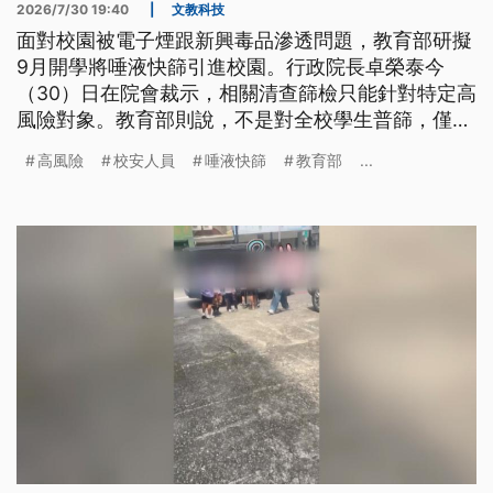
2026/7/30 19:40
|
文教科技
面對校園被電子煙跟新興毒品滲透問題，教育部研擬
9月開學將唾液快篩引進校園。行政院長卓榮泰今
（30）日在院會裁示，相關清查篩檢只能針對特定高
風險對象。教育部則說，不是對全校學生普篩，僅限
包含曾有違反《毒品防制條例》行為的學生等5類特
高風險
校安人員
唾液快篩
教育部
...
定人員；政委季連成表示，未來每校將新增2到3位新
校安人員，協助教職員負責校安工作。