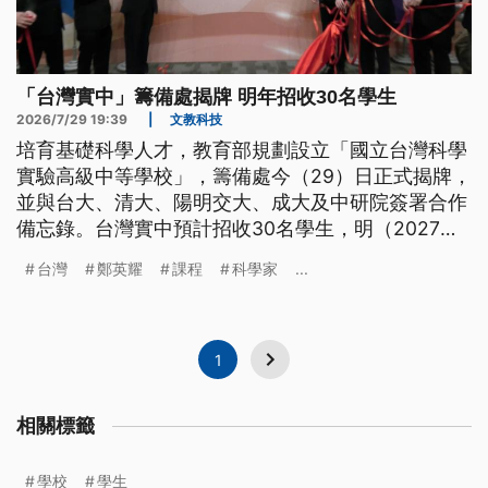
「台灣實中」籌備處揭牌 明年招收30名學生
2026/7/29 19:39
|
文教科技
培育基礎科學人才，教育部規劃設立「國立台灣科學
實驗高級中等學校」，籌備處今（29）日正式揭牌，
並與台大、清大、陽明交大、成大及中研院簽署合作
備忘錄。台灣實中預計招收30名學生，明（2027）
年2月招生說明，將透過筆試、面試及甄選營，選拔
台灣
鄭英耀
課程
科學家
...
具科研潛力的國中生明年8月入學，未來再銜接台灣
高等研究學院。
1
相關標籤
學校
學生