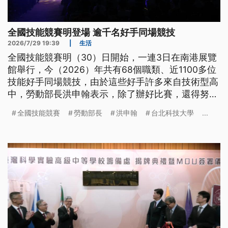
全國技能競賽明登場 逾千名好手同場競技
2026/7/29 19:39
|
生活
全國技能競賽明（30）日開始，一連3日在南港展覽
館舉行，今（2026）年共有68個職類、近1100多位
技能好手同場競技，由於這些好手許多來自技術型高
中，勞動部長洪申翰表示，除了辦好比賽，還得努力
把技能培訓、國手選拔，到升學、就業、進入產業，
全國技能競賽
勞動部長
洪申翰
台北科技大學
...
接得更完整。