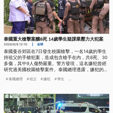
泰國重大槍擊案釀8死 14歲學生疑課業壓力大犯案
2026/8/8 12:10
|
全球
泰國曼谷郊區在7日發生校園槍擊，一名14歲的學生
持祖父的手槍犯案，造成包含槍手在內，共8死、30
多傷，其中9人傷勢嚴重。警方發現，這名嫌犯曾經
研究過美國校園槍擊案件。泰國總理透露，嫌犯的動
機可能與學業壓力過大有關，他也承諾匯加強槍枝管
泰國總理
祖父
嫌犯
學生
...
制及校園安全。