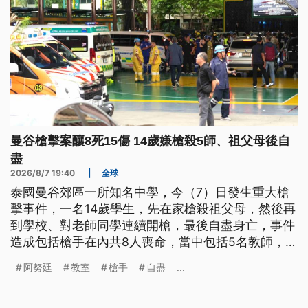
曼谷槍擊案釀8死15傷 14歲嫌槍殺5師、祖父母後自
盡
2026/8/7 19:40
|
全球
泰國曼谷郊區一所知名中學，今（7）日發生重大槍
擊事件，一名14歲學生，先在家槍殺祖父母，然後再
到學校、對老師同學連續開槍，最後自盡身亡，事件
造成包括槍手在內共8人喪命，當中包括5名教師，另
有超過30人受傷，其中9人傷勢嚴重。
阿努廷
教室
槍手
自盡
...