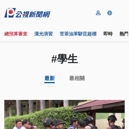
總預算審查
漢光演習
苦茶油苯駢芘超標
即時
熱門
#學生
最新
最相關