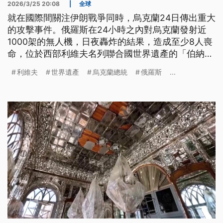
2026/3/25 20:08
|
全球
就在國際間關注伊朗戰爭同時，烏克蘭24日傳出重大
的攻擊事件。俄羅斯在24小時之內對烏克蘭發射近
1000架的無人機，日夜轟炸的結果，造成至少8人喪
命，位於西部利維夫名列聯合國世界遺產的「伯納丁
修道院」也嚴重受損。這是俄烏戰近期規模最大的空
利維夫
世界遺產
烏克蘭總統
俄羅斯
...
襲，俄國更罕見選在白天攻擊遠離前線的西部城市。
烏克蘭與美國代表團上週末才在美國進行談判，烏克
蘭總統澤倫斯基批評俄國根本無意停戰。