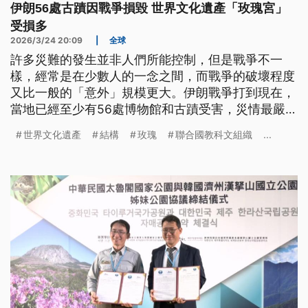
伊朗56處古蹟因戰爭損毀 世界文化遺產「玫瑰宮」
受損多
2026/3/24 20:09
|
全球
許多災難的發生並非人們所能控制，但是戰爭不一
樣，經常是在少數人的一念之間，而戰爭的破壞程度
又比一般的「意外」規模更大。伊朗戰爭打到現在，
當地已經至少有56處博物館和古蹟受害，災情最嚴重
的地方就是首都德黑蘭。其中，這一座被聯合國列為
世界文化遺產
結構
玫瑰
聯合國教科文組織
...
世界遺產的「玫瑰宮」建於16世紀，曾經是卡札爾王
朝的王室居所；而除了歷史意義之外，它也有極高的
藝術價值。宮裡的明鏡殿由無數細密的玻璃鏡面拼砌
而成，被譽為波斯工藝的巔峰之作。令人痛心的是，
它在戰爭一開始的幾天之內就遭到破壞，現在只剩下
滿室的破鏡，恐怕再難找回昔日的光彩。