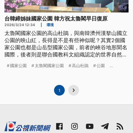
台韓締姊妹國家公園 韓方祝太魯閣早日復原
2026/3/24 12:34
|
環境
太魯閣國家公園的高山杜鵑，與南韓濟州漢拏山國立
公園的映山紅，長得是不是有些神似呢？其實2個國
家公園也都是山岳型國家公園，前者的峽谷地形聞名
國際，後者則是聯合國教科文組織認定的世界自然遺
產。今（24）日上午2國家公園締結為姐妹國家公
國家公園
太魯閣國家公園
高山杜鵑
公園
...
園，將進行更多交流。
1