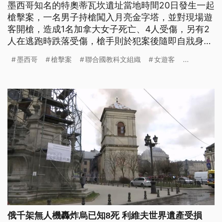
墨西哥知名的特奧蒂瓦坎遺址當地時間20日發生一起
槍擊案，一名男子持槍闖入月亮金字塔，並對現場遊
客開槍，造成1名加拿大女子死亡、4人受傷，另有2
人在逃跑時跌落受傷，槍手則於犯案後隨即自戕身
亡，墨西哥官方尚未公布其身分與犯案動機。
墨西哥
槍擊案
聯合國教科文組織
女遊客
...
俄千架無人機轟炸烏已知8死 利維夫世界遺產受損