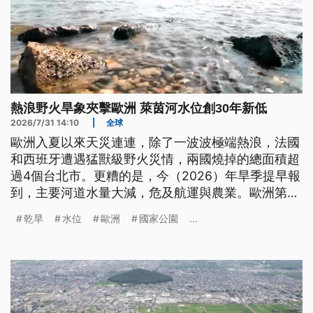
熱浪野火旱象夾擊歐洲 萊茵河水位創30年新低
2026/7/31 14:10
|
全球
歐洲入夏以來天災連連，除了一波波極端熱浪，法國
和西班牙遭遇猛獸級野火災情，兩國燒掉的總面積超
過4個台北市。更糟的是，今（2026）年旱季提早報
到，主要河道水量大減，危及航運與農業。歐洲第2
大河多瑙河流經下游羅馬尼亞的河段，水位暴跌到30
乾旱
水位
歐洲
國家公園
...
年來新低；萊茵河的德國河段因為水位過低，貨輪載
重量只剩下2成，大幅推升歐洲工業重鎮的運費成
本。乾旱更危及法國的供水，全數99個省份進入警報
狀態，有高達91個省份已經展開限水措施。