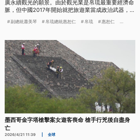
廣永續觀光的願景。由於觀光業是帛琉最重要經濟命
脈，但中國2017年開始就把旅遊業當成政治武器，施
壓帛琉，試圖影響台帛邦誼，但惠恕仁多次強調，帛
副總統蕭美琴
帛琉總統惠恕仁
帛琉
惠恕仁
...
琉不會因為被施壓就改變跟台灣的關係。
墨西哥金字塔槍擊案女遊客喪命 槍手行兇後自盡身
亡
2026/4/21 11:39
|
全球