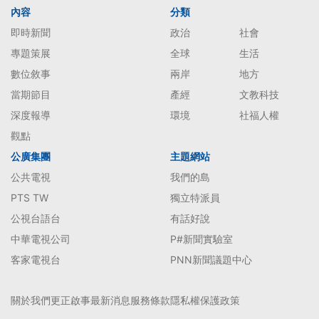
內容
分類
即時新聞
政治
社會
專題策展
全球
生活
數位敘事
兩岸
地方
當期節目
產經
文教科技
深度報導
環境
社福人權
觀點
公廣集團
主題網站
公共電視
我們的島
PTS TW
獨立特派員
公視台語台
有話好說
中華電視公司
P#新聞實驗室
客家電視台
PNN新聞議題中心
關於我們
更正啟事
最新消息
服務條款
隱私權保護政策