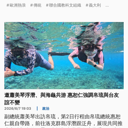
室內外溫差，最多可達攝氏15度，意外成為暴紅的避
歐洲熱浪
傳統
聯合國教科文組織
義大利
...
暑聖地。
邀蕭美琴浮潛、與海龜共游 惠恕仁強調帛琉與台友
誼不變
2026/6/7 19:03
|
政治
副總統蕭美琴出訪帛琉，第2日行程由帛琉總統惠恕
仁親自帶路，前往洛克群島浮潛跟泛舟，展現共同推