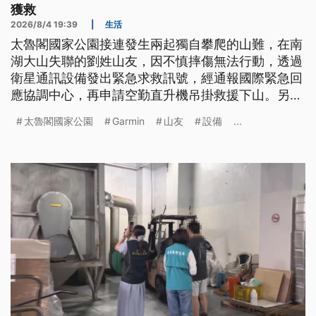
獲救
2026/8/4 19:39
|
生活
太魯閣國家公園接連發生兩起獨自攀爬的山難，在南
湖大山失聯的劉姓山友，因不慎摔傷無法行動，透過
衛星通訊設備發出緊急求救訊號，經通報國際緊急回
應協調中心，再申請空勤直升機吊掛救援下山。另一
名謝姓女山友，在挑戰奇萊北壁下屏風路線時傳出失
太魯閣國家公園
Garmin
山友
設備
...
聯，女子獨自在高山撐過兩個夜晚，最後是留守人員
透過定位設備發現女子定位異常，緊急向消防局通
報，最後也成功獲救。