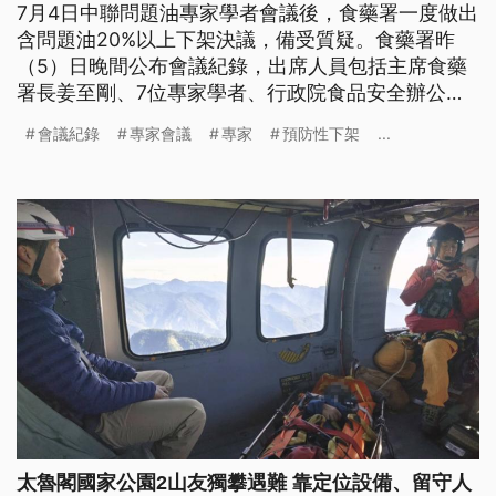
7月4日中聯問題油專家學者會議後，食藥署一度做出
含問題油20%以上下架決議，備受質疑。食藥署昨
（5）日晚間公布會議紀錄，出席人員包括主席食藥
署長姜至剛、7位專家學者、行政院食品安全辦公室
主任許輔，而中聯公司包含總經理余凌冲3位代表從
會議紀錄
專家會議
專家
預防性下架
...
頭到尾也列席，與衛福部長石崇良先前說法不一。衛
福部發聲明，會議在進是否擴大產品下架範圍等專家
討論階段，會議紀錄已無廠商代表發言內容，部長是
據此理解廠商已離席，並非而刻意隱匿或誤導。
太魯閣國家公園2山友獨攀遇難 靠定位設備、留守人