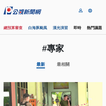
總預算審查
白海豚颱風
漢光演習
即時
熱門議題
#專家
最新
最相關