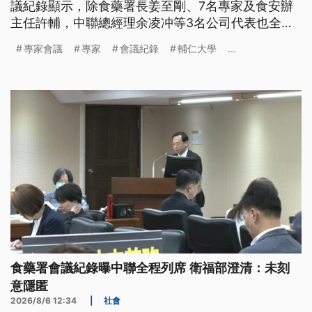
議紀錄顯示，除食藥署長姜至剛、7名專家及食安辦
主任許輔，中聯總經理余凌冲等3名公司代表也全程
列席。至於20%的下架門檻，究竟是哪位專家學者做
專家會議
專家
會議紀錄
輔仁大學
...
出的建議，也出席專家會議的輔仁大學食品科學系講
座教授陳炳輝說，當日只是討論交換意見，專家沒有
表決，也沒有做出任何決議。
食藥署會議紀錄曝中聯全程列席 衛福部澄清：未刻
意隱匿
2026/8/6 12:34
|
社會