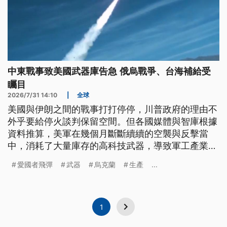
中東戰事致美國武器庫告急 俄烏戰爭、台海補給受
矚目
2026/7/31 14:10
|
全球
美國與伊朗之間的戰事打打停停，川普政府的理由不
外乎要給停火談判保留空間。但各國媒體與智庫根據
資料推算，美軍在幾個月斷斷續續的空襲與反擊當
中，消耗了大量庫存的高科技武器，導致軍工產業的
生產根本趕不上。由於這些武器不僅單價昂貴，生產
愛國者飛彈
武器
烏克蘭
生產
...
製造也相當費時，供應鏈結構極為複雜，因此包括俄
烏戰爭以及台海等潛在衝突的區域，能不能獲得即時
的補充，成了各方關注的議題。
1