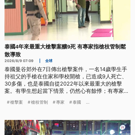
泰國4年來最重大槍擊案釀9死 有專家指槍枝管制鬆
散導致
2026/8/9 07:09
|
全球
泰國曼谷郊外在7日傳出槍擊案件，一名14歲學生手
持祖父的手槍在住家和學校開槍，已造成9人死亡、
30多傷，也是泰國自從2022年以來最重大的槍擊
案。有學生想起當下情景，仍然心有餘悸；有專家表
示，這起悲劇會發生，和泰國槍械管制過於寬鬆有
槍擊案
槍枝管制
專家
泰國
...
關。