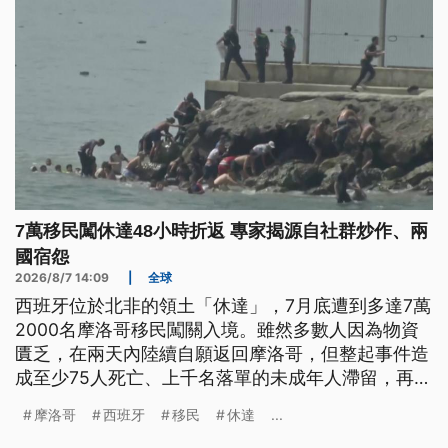
7萬移民闖休達48小時折返 專家揭源自社群炒作、兩
國宿怨
2026/8/7 14:09
|
全球
西班牙位於北非的領土「休達」，7月底遭到多達7萬
2000名摩洛哥移民闖關入境。雖然多數人因為物資
匱乏，在兩天內陸續自願返回摩洛哥，但整起事件造
成至少75人死亡、上千名落單的未成年人滯留，再度
觸動歐盟移民政策的敏感神經。區域專家分析，除了
摩洛哥
西班牙
移民
休達
...
西班牙最高法院，先前一項有利移民的裁決，遭到社