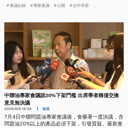
內容；針對中聯日前申請復工，因中聯未釐清原因，
會議紀錄
專家會議
公開
台中市府
...
且未能有效阻絕系統疏漏等3大關鍵缺失，台中市府
駁回申請；至於苦茶油苯駢芘超標案，威加公司疑似
進口中國苦茶籽混充，北市衛生局重罰威加300萬
元。
中聯油專家會議談20%下架門檻 出席學者稱僅交換
意見無決議
2026/8/6 19:39
|
生活
7月4日中聯問題油專家會議後，食藥署一度決議，含
問題油20%以上的產品必須下架，引發質疑。最新會