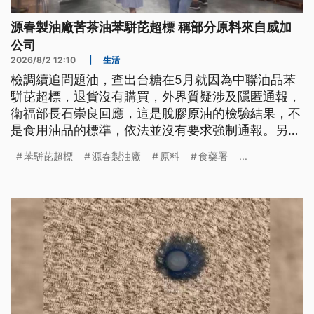
源春製油廠苦茶油苯駢芘超標 稱部分原料來自威加
公司
2026/8/2 12:10
|
生活
檢調續追問題油，查出台糖在5月就因為中聯油品苯
駢芘超標，退貨沒有購買，外界質疑涉及隱匿通報，
衛福部長石崇良回應，這是脫膠原油的檢驗結果，不
是食用油品的標準，依法並沒有要求強制通報。另外
國內已經有8批苦茶油被驗出苯駢芘超標，都來自嘉
苯駢芘超標
源春製油廠
原料
食藥署
...
義的「源春製油廠」，業者已經停業配合調查，並且
宣布2025年12月到今（2026）年7月的產品，無論
開封與否，都可持原商品或交易憑證辦理退貨。