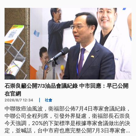
群媒體錯誤散播，而推波助瀾，西班牙與摩洛哥之間
長久以來的飛地領土爭議，以及兩國在「西撒哈拉問
題」上的歷史宿怨，讓摩洛哥再度採取鬆綁邊境，藉
由移民潮，向西班牙施壓。
石崇良籲公開7/3油品會議紀錄 中市回應：早已公開
在官網
2026/8/7 12:34
|
社會
中聯致癌油風波，衛福部公佈7月4日專家會議紀錄，
中聯公司全程列席，引發外界疑慮，衛福部長石崇良
今天強調，20%的下架標準是根據專家會議做出的決
定，並喊話，台中市府也應完整公開7月3日專家會議