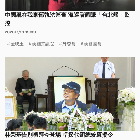
中國稱在我東部執法巡查 海巡署調派「台北艦」監
控
2026/7/31 19:39
金映玉
美國眾議院
外委會
美國國會
...
林榮基告別禮拜今登場 卓揆代頒總統褒揚令