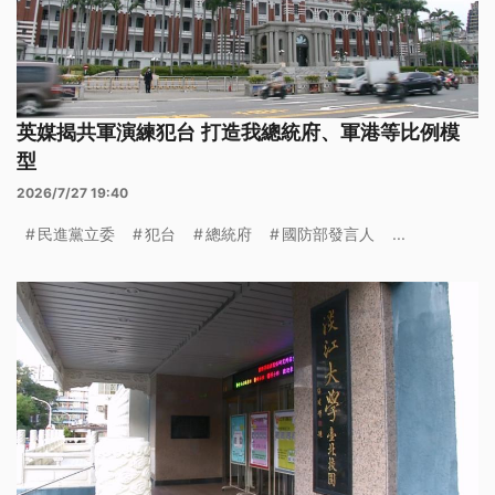
英媒揭共軍演練犯台 打造我總統府、軍港等比例模
型
2026/7/27 19:40
民進黨立委
犯台
總統府
國防部發言人
...