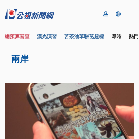
總預算審查
漢光演習
苦茶油苯駢芘超標
即時
熱門
兩岸