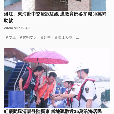
淡江、東海赴中交流踩紅線 遭教育部各扣減30萬補
助款
2026/7/27 19:40
交流
陽明交大
赴中
淡江大學
...
紅霞颱風清晨登陸廣東 當地疏散近35萬沿海居民