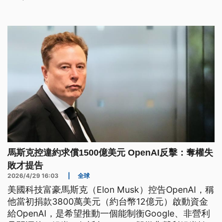
訴並求償1500億美元。OpenAI對此則稱，馬斯克是
因為奪權失敗而提告，並強調從成立至今都是非營利
組織。
馬斯克控違約求償1500億美元 OpenAI反擊：奪權失
敗才提告
2026/4/29 16:03
|
全球
美國科技富豪馬斯克（Elon Musk）控告OpenAI，稱
他當初捐款3800萬美元（約台幣12億元）啟動資金
給OpenAI，是希望推動一個能制衡Google、非營利