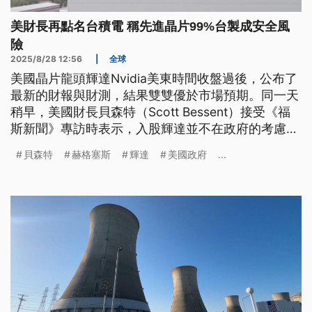
美財長再點名台積電 稱先進晶片99%台製成安全風
險
2025/8/28 12:56
|
全球
美國晶片龍頭輝達Nvidia美東時間收盤過後，公布了
最新的財報與財測，結果雙雙優於市場預期。同一天
稍早，美國財長貝森特（Scott Bessent）接受《福
斯新聞》專訪時表示，入股輝達並不在政府的考慮範
圍內，原因是輝達不需要財政支持。貝森特也再次提
貝森特
赫格塞斯
輝達
美國政府
...
及台積電，他表示，台灣與台積電在全球高階晶片的
領導地位已經形成一種「安全風險」。