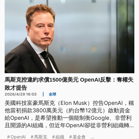
馬斯克控違約求償1500億美元 OpenAI反擊：奪權失
敗才提告
2026/4/29 16:03
|
全球
美國科技富豪馬斯克（Elon Musk）控告OpenAI，稱
他當初捐款3800萬美元（約台幣12億元）啟動資金
給OpenAI，是希望推動一個能制衡Google、非營利
且開源的AI組織，但近年OpenAI卻從非營利組織轉
為營利，已違背他當初捐款的本質，因此決定提出告
OpenAI
馬斯克
組織
基金會
...