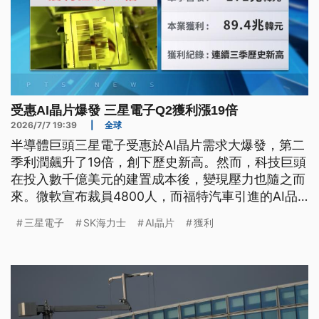
受惠AI晶片爆發 三星電子Q2獲利漲19倍
2026/7/7 19:39
|
全球
半導體巨頭三星電子受惠於AI晶片需求大爆發，第二
季利潤飆升了19倍，創下歷史新高。然而，科技巨頭
在投入數千億美元的建置成本後，變現壓力也隨之而
來。微軟宣布裁員4800人，而福特汽車引進的AI品
管成效不如預期，重新聘回300多名資深品管檢驗
三星電子
SK海力士
AI晶片
獲利
員。