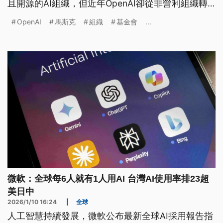
且開源的AI組織，但近年OpenAI卻從非營利組織轉
為營利，已違背他當初捐款的本質，因此決定提出告
OpenAI
馬斯克
組織
基金會
...
訴並求償1500億美元。OpenAI對此則稱，馬斯克是
因為奪權失敗而提告，並強調從成立至今都是非營利
組織。
微軟：全球每6人就有1人用AI 台灣AI使用率排23超
美日中
2026/1/10 16:24
|
全球
人工智慧持續發展，微軟公布最新全球AI採用報告指