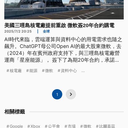
美國三哩島核電廠提前重啟 微軟簽20年合約購電
2025/7/2 20:25
|
全球
AI時代來臨，雲端運算與資料中心的用電需求也隨之
飆升。ChatGPT母公司Open AI的最大股東微軟，去
（2024）年在賓州政府支持下，與三哩島核電廠營
運商「星座能源」， 簽下了為期20年合約，承諾買
下這座電廠重啟後產出的全部電力。三哩島核電廠在
核電廠
能源
微軟
資料中心
...
1979年發生爐心熔毀事故，2019年全線機組隨之停
擺。原本預計它要在2028年重啟，但現在傳出進度
提前，有望在2027年重新上線。
1
相關標籤
Google
Xbox
公平會
市場
微軟
比爾蓋茲