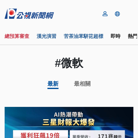
總預算審查
漢光演習
苦茶油苯駢芘超標
即時
熱門
#微軟
最新
最相關