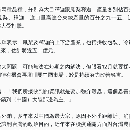
有兩種品種，分別為大目釋迦跟鳳梨釋迦，產量各別佔百
鳳梨、釋迦，進口量高達台東總產量的百分之九十五。
業大受打擊。
志輝表示，鳳梨及釋迦的上下游產業，包括採收包裝、冷
起來，估計將近五十億元。
的大問題，可能無法在短期之內解決，但眼看12月就要採
期待有機會再度叩關中國市場，於是持續努力改善蟲害。
出，「我們所接收到的資訊就是要加強介殼蟲，這個蟲害
外銷到（中國）大陸那邊為主。」
品外銷，多年來以中國為最大宗，原因不外乎距離近、消
於讓利台灣的政治目的，近年來在檢疫通關方面對台灣農