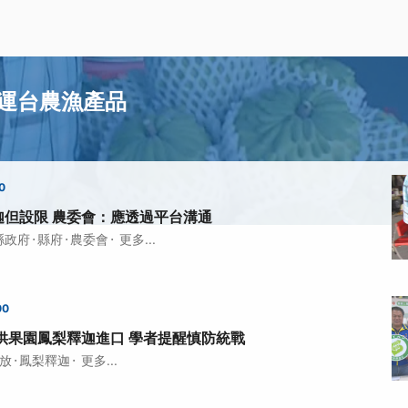
運台農漁產品
0
迦但設限 農委會：應透過平台溝通
·
·
·
縣政府
縣府
農委會
更多...
00
供果園鳳梨釋迦進口 學者提醒慎防統戰
·
·
放
鳳梨釋迦
更多...