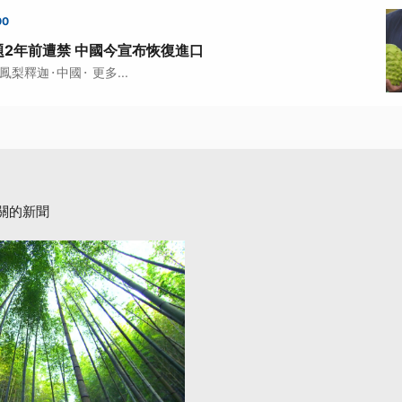
00
2年前遭禁 中國今宣布恢復進口
·
·
鳳梨釋迦
中國
更多...
關的新聞