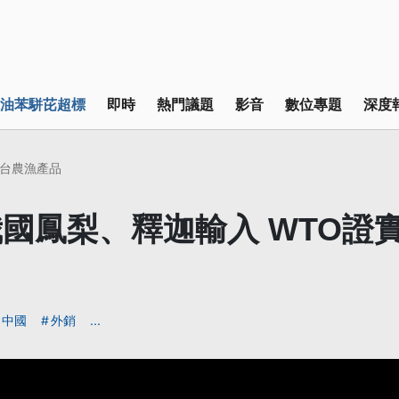
油苯駢芘超標
即時
熱門議題
影音
數位專題
深度
台農漁產品
國鳳梨、釋迦輸入 WTO證實
中國
外銷
...