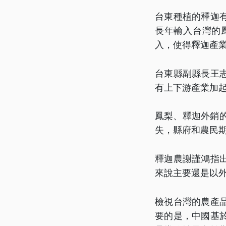
台東種植的釋迦
長年輸入台灣的
入，使得釋迦產
台東縣副縣長王
有上下游產業加
鳳梨、釋迦外銷
失，縣府和農民
釋迦農謝謹鴻指
來說主要還是以
檢視台灣的農產
要的是，中國基