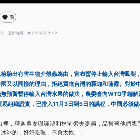
讚
:51
更新時間：
2021/10/27 21:12
以檢驗出有害生物介殼蟲為由，宣布暫停止輸入台灣鳳梨
中國又以同樣的理由，拒絕買進台灣的釋迦和蓮霧。對於
毫無預警暫停輸入台灣水果的做法，農委會向WTO爭端解
貿易組織證實，已排入11月3日到5日的議程，中國必須
山裡，釋迦農友謝謹鴻和林沛縈夫妻倆，品嘗著他們親
「冰冰的，好好吃喔，不會太軟。」