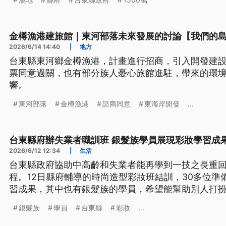
金樽漁港建旅館｜東河部落未來發展的討論【我們的
2026/6/14 14:40
|
地方
台東縣東河鄉金樽漁港，計畫進行招商，引入開發建設
票同意過關，也有部分族人憂心旅館進駐，帶來的環
響。
東河部落
金樽漁港
諮商同意
東海岸開發
...
台東縣府辦失業者職訓班 銀髮族學員展現彩妝學習成
2026/6/12 12:34
|
生活
台東縣政府協助中高齡和失業者能再學到一技之長重
程。12日縣府輔導的時尚造型彩妝班結訓，30多位準
習成果，其中也有銀髮族的學員，希望能幫助別人打
銀髮族
學員
台東縣
彩妝
...