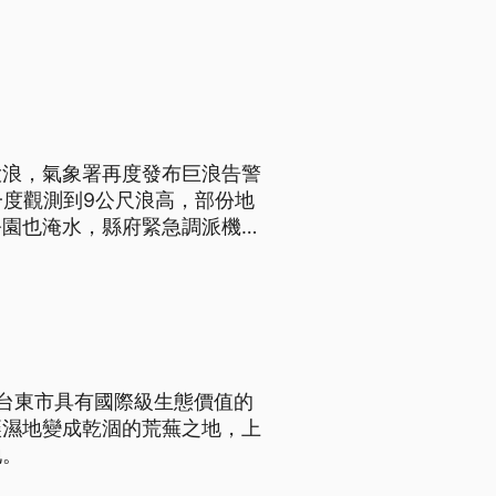
大浪，氣象署再度發布巨浪告警
一度觀測到9公尺浪高，部份地
公園也淹水，縣府緊急調派機具
台東市具有國際級生態價值的
讓濕地變成乾涸的荒蕪之地，上
地。