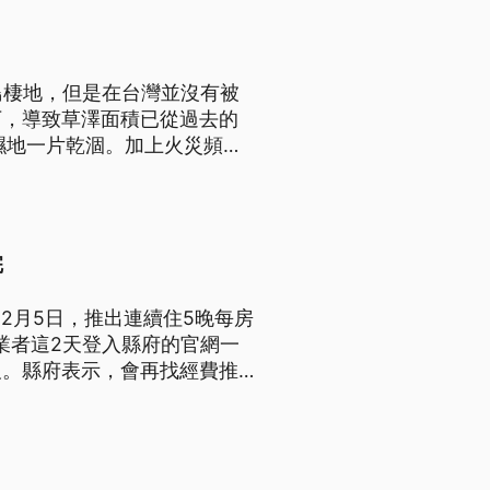
】
鳥棲地，但是在台灣並沒有被
下，導致草澤面積已從過去的
濕地一片乾涸。加上火災頻
家園。 此外，濕地又面臨規劃
都相當擔憂知本濕地的未來。
完
12月5日，推出連續住5晚每房
業者這2天登入縣府的官網一
及。縣府表示，會再找經費推出