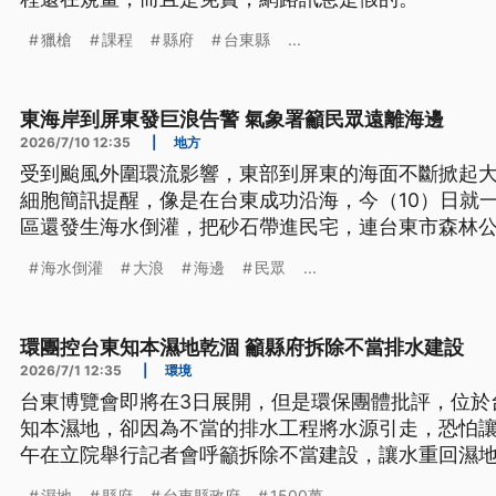
獵槍
課程
縣府
台東縣
...
東海岸到屏東發巨浪告警 氣象署籲民眾遠離海邊
2026/7/10 12:35
|
地方
受到颱風外圍環流影響，東部到屏東的海面不斷掀起
細胞簡訊提醒，像是在台東成功沿海，今（10）日就
區還發生海水倒灌，把砂石帶進民宅，連台東市森林
到排水溝出海口疏濬。
海水倒灌
大浪
海邊
民眾
...
環團控台東知本濕地乾涸 籲縣府拆除不當排水建設
2026/7/1 12:35
|
環境
台東博覽會即將在3日展開，但是環保團體批評，位於
知本濕地，卻因為不當的排水工程將水源引走，恐怕
午在立院舉行記者會呼籲拆除不當建設，讓水重回濕
濕地
縣府
台東縣政府
1500萬