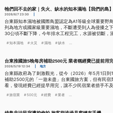
牠們回不去的家｜失火、缺水的知本濕地【我們的島
2026/6/7 23:30
|
台東縣知本濕地被國際鳥盟認定為A1等級全球重要野
列為地方或國家級重要濕地，不斷遭受到人為侵擾之
30公頃不斷下降，今年排水工程完工，水源被切斷，
繁，2月更發生十年來最嚴重的大火，燒毀這些生物的
知本濕地
火災
濕地
缺水
...
264公頃的碳匯園區開發案，環團、學者和在地居民
台東推國旅5晚每房補助2500元 業者稱經費已提前用
2026/5/19 12:34
|
地方
台東縣政府為了刺激觀光，從今（2026）年5月1日到
補助2500元的「一遊未盡」台東國旅方案，但有民宿
看，發現經費已經提早用完，讓不少民宿業者措手不
其它補助方案。
旅宿業
500元
經費
業者
...