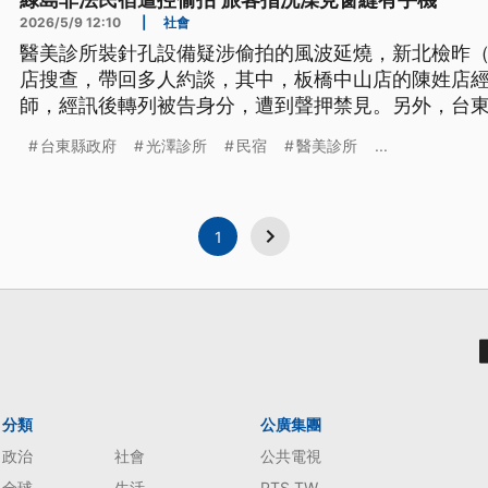
綠島非法民宿遭控偷拍 旅客指洗澡見窗縫有手機
2026/5/9 12:10
|
社會
醫美診所裝針孔設備疑涉偷拍的風波延燒，新北檢昨（
店搜查，帶回多人約談，其中，板橋中山店的陳姓店
師，經訊後轉列被告身分，遭到聲押禁見。另外，台
件，旅客控訴沐浴時，懷疑遭不明人士從窗外偷拍，
台東縣政府
光澤診所
民宿
醫美診所
...
縣府到場稽查，確認這家民宿非法經營，更早已勒令
1
分類
公廣集團
政治
社會
公共電視
全球
生活
PTS TW