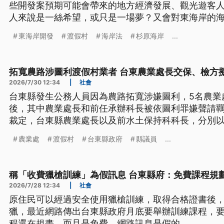
些開發案預期可能會帶來的地方經濟發展、觀光遊客
人來說是一絲希望，或只是一場夢？又會對東海岸的
成哪些衝擊？
東海岸開發
渡假村
海岸法
杉原海岸
...
拓寬農路涉圖利渡假村業者 台東農業處長交保、檢方
2026/7/30 12:34
|
社會
台東縣發生公務人員因為農路拓寬涉嫌圖利，5名農業
後，其中農業處長和前任承辦科長被依圖利罪嫌聲請
裁定，台東縣農業處長以及前水土保持科科長，分別以2
出海出境8個月。不過檢方不服，表示會提抗告。
農業處
渡假村
台東縣政府
縣議員
...
稱「收費獵槍訓練」為假訊息 台東縣府：免費課程規
2026/7/28 12:34
|
社會
原住民可以經過安全使用獵槍訓練，取得合格證書後
獵，最近網路傳出台東縣政府月底要舉辦訓練課程，
程還在規畫，而且是免費，網路訊息是假的。