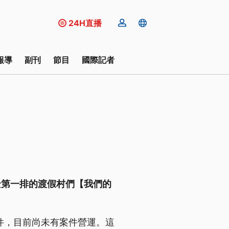
24H直播
報導
副刊
節目
國際記者
景第一排的渡假村們【我們的
6件，目前尚未有案件營運。這