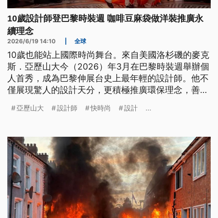
10歲設計師登巴黎時裝週 咖啡豆麻袋做洋裝推廣永
續理念
2026/6/19 14:10
|
全球
10歲也能站上國際時尚舞台。來自美國洛杉磯的麥克
斯．亞歷山大今（2026）年3月在巴黎時裝週舉辦個
人首秀，成為巴黎伸展台史上最年輕的設計師。他不
僅展現驚人的設計天分，更積極推廣環保理念，善用
永續材料，甚至將咖啡豆麻布袋改造成洋裝，並呼籲
亞歷山大
設計師
快時尚
設計
...
大眾減少購買快時尚商品，為環境永續盡一份心力。