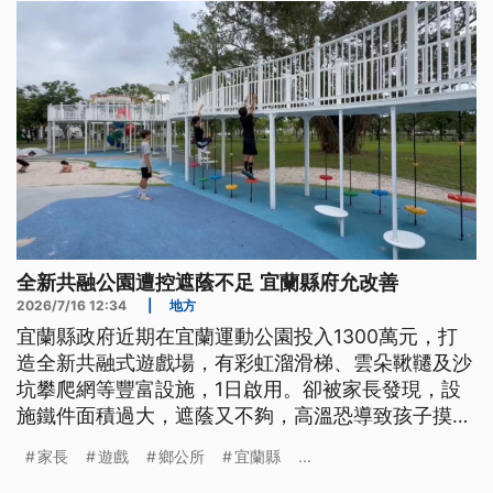
全新共融公園遭控遮蔭不足 宜蘭縣府允改善
2026/7/16 12:34
|
地方
宜蘭縣政府近期在宜蘭運動公園投入1300萬元，打
造全新共融式遊戲場，有彩虹溜滑梯、雲朵鞦韆及沙
坑攀爬網等豐富設施，1日啟用。卻被家長發現，設
施鐵件面積過大，遮蔭又不夠，高溫恐導致孩子摸到
鐵件被燙傷，新遊戲場夜間更沒有照明；縣政府表示
家長
遊戲
鄉公所
宜蘭縣
...
會研議改善。