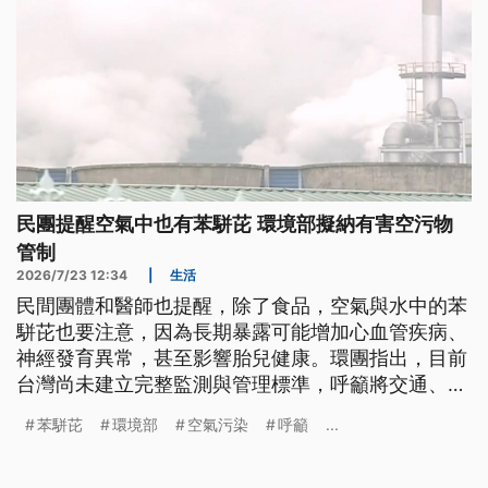
民團提醒空氣中也有苯駢芘 環境部擬納有害空污物
管制
2026/7/23 12:34
|
生活
民間團體和醫師也提醒，除了食品，空氣與水中的苯
駢芘也要注意，因為長期暴露可能增加心血管疾病、
神經發育異常，甚至影響胎兒健康。環團指出，目前
台灣尚未建立完整監測與管理標準，呼籲將交通、鋼
鐵、燃煤電廠及焚化爐等主要污染源全面納管，並比
苯駢芘
環境部
空氣污染
呼籲
...
照PM2.5，即時公開監測資訊。