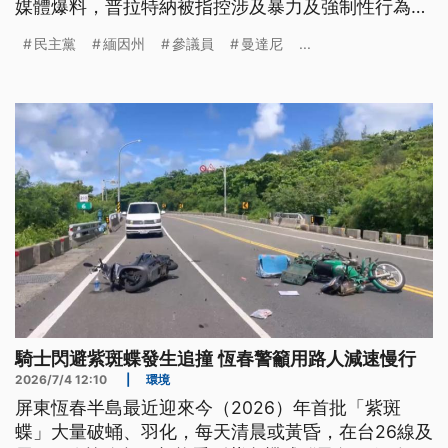
媒體爆料，普拉特納被指控涉及暴力及強制性行為，
雖然他本人極力否認，不過，擔心衝擊選情，民主黨
民主黨
緬因州
參議員
曼達尼
...
內已經幾位重量級人士，公開呼籲，要求他主動退
選。
騎士閃避紫斑蝶發生追撞 恆春警籲用路人減速慢行
2026/7/4 12:10
|
環境
屏東恆春半島最近迎來今（2026）年首批「紫斑
蝶」大量破蛹、羽化，每天清晨或黃昏，在台26線及