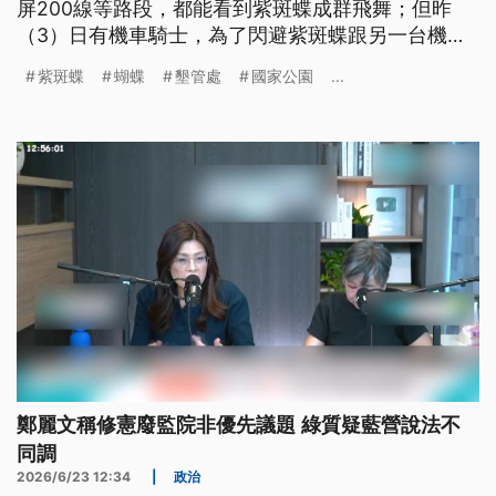
屏200線等路段，都能看到紫斑蝶成群飛舞；但昨
（3）日有機車騎士，為了閃避紫斑蝶跟另一台機車
發生追撞，墾管處及警方，也提醒用路人減速慢行，
紫斑蝶
蝴蝶
墾管處
國家公園
...
以免路殺蝴蝶或發生事故。
鄭麗文稱修憲廢監院非優先議題 綠質疑藍營說法不
同調
2026/6/23 12:34
|
政治