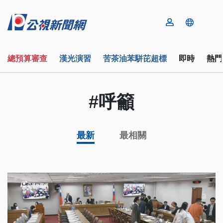
總預算審查
漢光演習
苦茶油苯駢芘超標
即時
熱門
#呼籲
最新
最相關