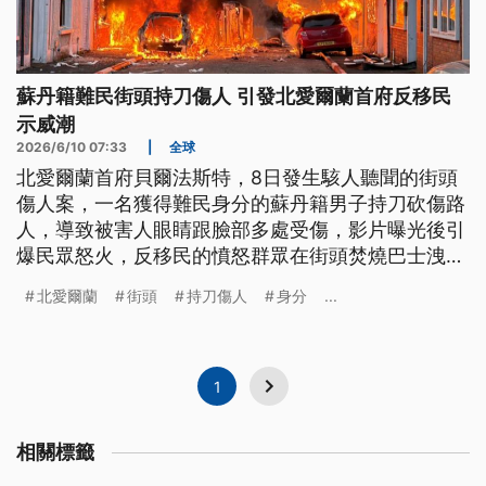
蘇丹籍難民街頭持刀傷人 引發北愛爾蘭首府反移民
示威潮
2026/6/10 07:33
|
全球
北愛爾蘭首府貝爾法斯特，8日發生駭人聽聞的街頭
傷人案，一名獲得難民身分的蘇丹籍男子持刀砍傷路
人，導致被害人眼睛跟臉部多處受傷，影片曝光後引
爆民眾怒火，反移民的憤怒群眾在街頭焚燒巴士洩憤
作亂，北愛警方表示，初步判斷此案與恐怖攻擊無
北愛爾蘭
街頭
持刀傷人
身分
...
關，包括英國首相在內的政界人士都呼籲民眾保持冷
靜。
1
相關標籤