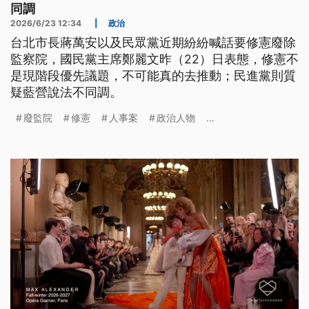
同調
2026/6/23 12:34
|
政治
台北市長蔣萬安以及民眾黨近期紛紛喊話要修憲廢除
監察院，國民黨主席鄭麗文昨（22）日表態，修憲不
是現階段優先議題，不可能真的去推動；民進黨則質
疑藍營說法不同調。
廢監院
修憲
人事案
政治人物
...