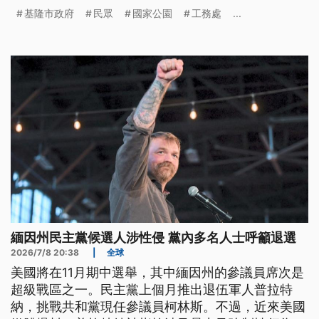
斗子漁港漁船也加強防颱準備。
基隆市政府
民眾
國家公園
工務處
...
緬因州民主黨候選人涉性侵 黨內多名人士呼籲退選
2026/7/8 20:38
|
全球
美國將在11月期中選舉，其中緬因州的參議員席次是
超級戰區之一。民主黨上個月推出退伍軍人普拉特
納，挑戰共和黨現任參議員柯林斯。不過，近來美國