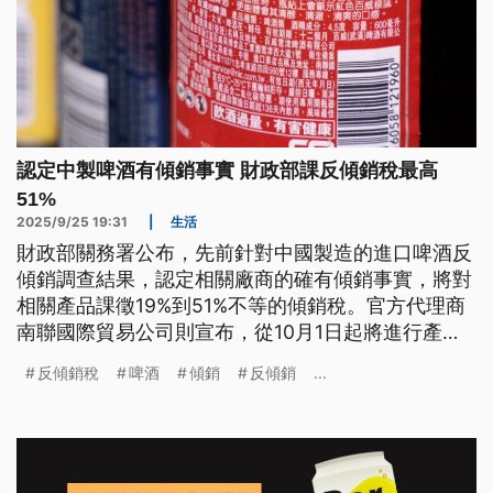
認定中製啤酒有傾銷事實 財政部課反傾銷稅最高
51%
2025/9/25 19:31
|
生活
財政部關務署公布，先前針對中國製造的進口啤酒反
傾銷調查結果，認定相關廠商的確有傾銷事實，將對
相關產品課徵19%到51%不等的傾銷稅。官方代理商
南聯國際貿易公司則宣布，從10月1日起將進行產品
產地轉移，同步調整商品包裝和售價。台灣釀酒商協
反傾銷稅
啤酒
傾銷
反傾銷
...
會表示，國產啤酒不會向違反WTO規定的低價傾銷行
為妥協，更不會趁勢降價搶市占率。