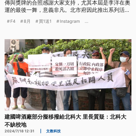
傳與獎牌的合照感謝大家支持，尤其本屆是李洋在奧
運的最後一舞，意義非凡。北市府因此推出系列活
動，包括8/6-12全市12座運動中心健身房、游泳池入
F4
8月
買1送1
Instagram
...
場免費，和台北市立動物園「羚羊」合照，可以換限
量禮物等優惠。
建國啤酒廠部分擬移撥給北科大 里長質疑：北科大
不缺校地
2024/7/18 12:31
|
文教科技