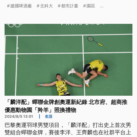
壞古蹟完整性而發起連署...
建國啤酒廠
北科大
都市計畫
園區
...
「麟洋配」蟬聯金牌創奧運新紀錄 北市府、超商推
優惠動物園「羚羊」照換禮物
2024/8/5 13:01
|
生活
巴黎奧運羽球男雙項目，「麟洋配」打出史上首次男
雙組合蟬聯金牌，賽後李洋、王齊麟也在社群平台上