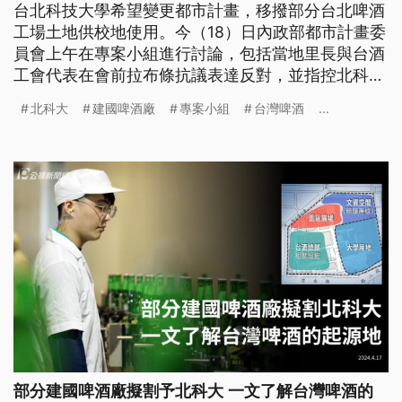
台北科技大學希望變更都市計畫，移撥部分台北啤酒
工場土地供校地使用。今（18）日內政部都市計畫委
員會上午在專案小組進行討論，包括當地里長與台酒
工會代表在會前拉布條抗議表達反對，並指控北科大
把既有大樓出租再來啤酒工場搶地，對此北科大回應
北科大
建國啤酒廠
專案小組
台灣啤酒
...
是不實指控。
部分建國啤酒廠擬割予北科大 一文了解台灣啤酒的