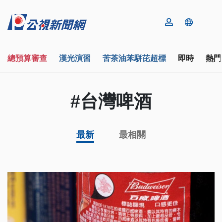
總預算審查
漢光演習
苦茶油苯駢芘超標
即時
熱門
#台灣啤酒
最新
最相關