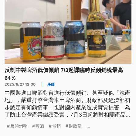
反制中製啤酒低價傾銷 7/3起課臨時反傾銷稅最高
64％
2025/6/27 12:30
|
產經
中國製進口啤酒對台進行低價傾銷、甚至疑似「洗產
地」，嚴重打擊台灣本土啤酒商。財政部及經濟部初
步認定有傾銷情事，也對國內產業造成實質損害，為
了防止台灣產業繼續受害，7月3日起將對相關產品課
徵臨時反傾銷稅，為期4個月，其中中國啤酒課徵稅
反傾銷稅
啤酒
傾銷
財政部
...
率最高會到64.14％。