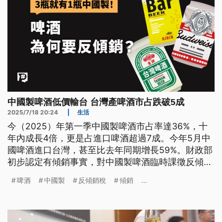
中國製啤酒低價輸台 台灣產啤酒市占跌破5成
2025/7/18 20:24
|
生活
今（2025）年第一季中國製啤酒市占率達36%，十
年內成長4倍，更是占進口啤酒超過7成。今年5月中
國啤酒進口台灣，甚至比去年同期增長59%。財政部
初步認定有傾銷事實，對中國製啤酒臨時課徵反傾銷
稅。「傾銷」是什麼？台灣啤酒市場怎麼了？
啤酒
中國製
反傾銷稅
傾銷
...