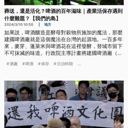
葬送，還是活化？啤酒的百年滋味｜產業活保存遇到
什麼難題？【我們的島】
2024/3/10 10:50
|
地方
如果說，啤酒釀造是酵母對穀物所施加的魔法，那麼
建國啤酒廠就是這個魔法在台灣的起源地。一百多年
來，麥芽、蓬萊米與啤酒花在這裡發酵，替城市留下
不可抹滅的味道。行政院主導計畫將建國啤酒廠（台
北啤酒工場）歷史核心區域，變更為學校用地，交給
酒廠
啤酒
保存
日治時期
...
台北科技大學使用，未來產業活保存之路，該如何繼
續？