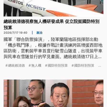
總統賴清德視察無人機研發成果 促立院挺國防特別
預算
2026/7/17 19:40
|
政治
國軍「聯合防禦操演」，陸軍蘭陽地區指揮部出動
「機步戰鬥隊」，根據作戰計畫演練跨區增援西部地
區防衛，雲豹裝甲車首度行駛雪山隧道，出現裝甲車
與民車在雪隧並行的罕見畫面。總統賴清德17日上午
則前往中科院，視察無人機研發成果，強調台灣無人
總統賴清德
無人機
國防特別預算
國防特別預算
...
機國防布局「萬事具備，只欠東風」，呼籲立法院支
持國防特別預算。