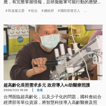
應，有完整掌握情報，且研擬敵軍可能行動的應變措
施。另外，立法院3個委員今（27）日聯席審查，朝
民進黨立委
犯台
總統府
國防部發言人
...
野提出共14個版本的《無人載具採購條例》，朝野各
有堅持，最後有13案送出委員會，進入黨團協商。
超高齡化長照需求多元 政府導入AI助醫療照護
2026/7/23 19:39
|
生活
台灣面臨超高齡化，以及少子化的問題，國科會結合
經濟部等單位資源，將智慧科技導入高齡醫療及照