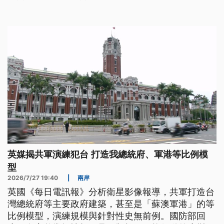
示，經福岡經濟組初步詢問，包括研華、台達電等台
廠皆人員平安、營運暫無影響。
英媒揭共軍演練犯台 打造我總統府、軍港等比例模
型
2026/7/27 19:40
|
兩岸
英國《每日電訊報》分析衛星影像報導，共軍打造台
灣總統府等主要政府建築，甚至是「蘇澳軍港」的等
比例模型，演練規模與針對性史無前例。國防部回