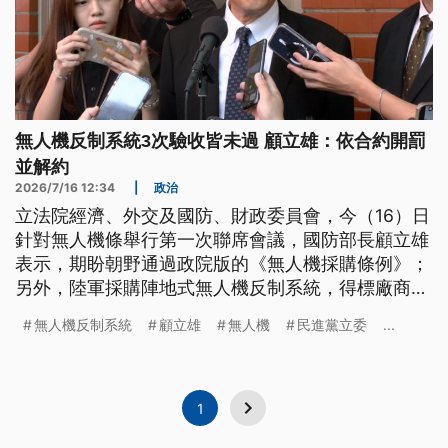
無人機反制系統3次驗收皆未過 顧立雄：依合約開罰
並解約
2026/7/16 12:34
|
政治
立法院經濟、外交及國防、財政委員會，今（16）日
針對無人機條舉行第一次聯席會議，國防部長顧立雄
表示，期盼朝野通過政院版的《無人機採購條例》；
另外，陸軍採購陣地式無人機反制系統，得標廠商創
未來3次驗收都不合格，有藍委點名該廠商是前經濟
無人機反制系統
顧立雄
無人機
民進黨立委
...
部長王美花推薦，顧立雄批評是莫須有指控，表示會
依合約開罰、解除契約。
1