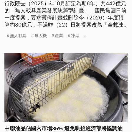
行政院去（2025）年10月訂定為期6年、共442億元
的「無人載具產業發展統籌型計畫」，國民黨團日前
一度提案，要求暫停計畫並刪除今（2026）年度預
算約80億元，不過昨（22）日將提案改為「全數凍
結」，也就是預算得經立法院同意後才能動支。對此
無人載具
無人機
產業
凍結
...
國內無人機業者今（23）日表達憂心，呼籲不應阻擋
產業發展的契機。
中聯油品佔國內市場35% 避免哄抬經濟部將協調油