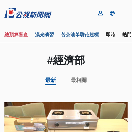
總預算審查
漢光演習
苦茶油苯駢芘超標
即時
熱門
#經濟部
最新
最相關