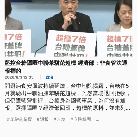
藍控台糖隱匿中聯苯駢芘超標 經濟部：非食管法通
報標的
2026/8/3 12:35
|
政治
問題油食安風波持續延燒，台中地院揭露，台糖在5
月就驗出中聯油脂苯駢芘超標，雖然當場退回拒收，
但仍遭藍營批評，台糖身為國營事業，為何沒有通
報、選擇隱匿？經濟部回應，超標的原料，並未列在
《食管法》需要通報標的，認為採購人員看到瑕疵逐
苯駢芘超標
通報
台糖
立院黨團
...
一通報，是檢舉達人行為，不該無限上綱。