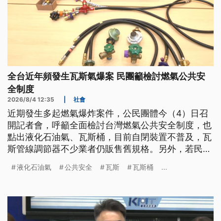
全台近年頻發生瓦斯氣爆案 民團籲檢討燃氣公共安
全制度
2026/8/4 12:35
|
社會
近期發生多起燃氣爆炸案件，公民團體今（4）日召
開記者會，呼籲全面檢討台灣燃氣公共安全制度，也
點出液化石油氣、瓦斯桶，目前自閉裝置不普及，瓦
斯管線調節器不少業者仍販售舊規格。另外，若民眾
使用液化天然氣瓦斯爐，多數未安裝設微電腦瓦斯表
液化石油氣
公共安全
瓦斯
瓦斯桶
...
監控漏氣。消防署回應，針對瓦斯桶安全，依《消防
法》規定，經營家用液化石油氣零售事業者，應設置
安全技術人員執行供氣檢查，並定期向地方消防機關
申報。