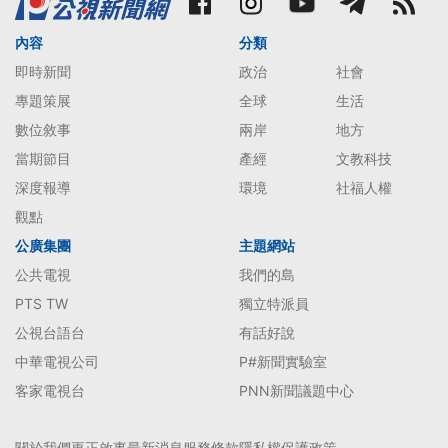
內容
分類
即時新聞
政治
社會
專題策展
全球
生活
數位敘事
兩岸
地方
當期節目
產經
文教科技
深度報導
環境
社福人權
觀點
公廣集團
主題網站
公共電視
我們的島
PTS TW
獨立特派員
公視台語台
有話好說
中華電視公司
P#新聞實驗室
客家電視台
PNN新聞議題中心
關於我們
更正啟事
最新消息
服務條款
隱私權保護政策