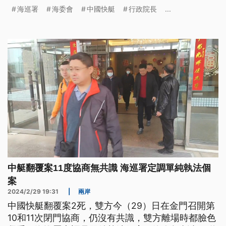
玲，行政院長陳建仁今仔日特別出聲共管碧玲相伨，
海巡署
海委會
中國快艇
行政院長
...
全力支持海巡執法，強調會提供受難者人道協助。
中艇翻覆案11度協商無共識 海巡署定調單純執法個
案
2024/2/29 19:31
|
兩岸
中國快艇翻覆案2死，雙方今（29）日在金門召開第
10和11次閉門協商，仍沒有共識，雙方離場時都臉色