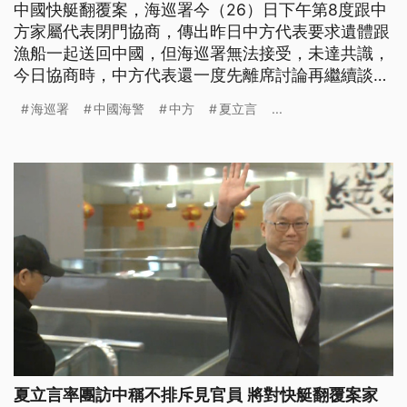
中國快艇翻覆案，海巡署今（26）日下午第8度跟中
方家屬代表閉門協商，傳出昨日中方代表要求遺體跟
漁船一起送回中國，但海巡署無法接受，未達共識，
今日協商時，中方代表還一度先離席討論再繼續談
判，海巡署也不願多談進展。另外，由於中國海警派
海巡署
中國海警
中方
夏立言
...
出導彈護衛艦改裝的洞頭艦進駐金廈水域，金門漁會
特別呼籲漁民出海要注意安全。
夏立言率團訪中稱不排斥見官員 將對快艇翻覆案家