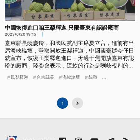
中國恢復進口咱王梨釋迦 只限臺東有認證廠商
2023/6/20 19:15
|
臺東縣長饒慶鈴，和國民黨副主席夏立言，進前有出
席海峽論壇，爭取開放王梨釋迦，中國國臺辦今仔日
就宣布，恢復王梨釋迦進口，毋過干焦開放臺東有認
證的廠商。陸委會表示，這款的行為是咧歧視別的縣
市農民，也批評中國利用經濟咧分化佮統戰。（這條
鳳梨釋迦
台東縣長
海峽論壇
統戰
...
新聞標題、前言是臺語文。）
1