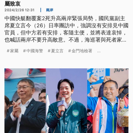
屬致哀
2024/2/26 12:31
|
兩岸
中國快艇翻覆案2死升高兩岸緊張局勢，國民黨副主
席夏立言今（26）日率團訪中，強調沒有安排見中國
官員，但中方若有安排，客隨主便，並將表達哀悼，
也喊話兩岸不要升高敵意。不過，海巡署與死者家屬
傳出昨（25）日談判破裂，中國海警隨即宣布加強執
家屬
中國海警
夏立言
金門地檢署
...
法，派出導彈護衛艦改裝的「洞頭艦」進駐金廈水
域，還公布與我方海巡艦艇同框畫面，對台施壓意圖
明顯。