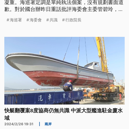
凝重。海巡署定調是單純執法個案，沒有規劃書面道
歉。對於國台辦昨日重話批評海委會主委管碧玲，行
政院長陳建仁今日主持院會，特別發聲力挺，全力支
海巡署
海委會
共識
行政院長
持海巡執法，強調會提供受難者人道撫慰。對此海基
會表示，事發第一時間就發函海協會並提供家屬協
助，但至今沒有獲得海協會正式回覆。
快艇翻覆案8度協商仍無共識 中派大型艦進駐金廈水
域
2024/2/26 19:31
|
兩岸