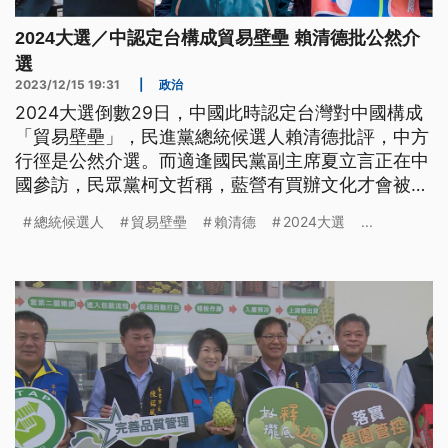
2024大選／中認定台構成貿易壁壘 賴清德批公然介
選
2023/12/15 19:31
|
政治
2024大選倒數29日，中國此時認定台灣對中國構成
「貿易壁壘」，民進黨總統候選人賴清德批評，中方
行徑是公然介選。而適逢國民黨副主席夏立言正在中
國參訪，民眾黨柯文哲稱，藍營有買辦文化才會被懷
疑，自認是最能處理美中關係的候選人。國民黨侯友
總統候選人
貿易壁壘
賴清德
2024大選
...
宜則前進雲林車掃，原本支持郭台銘的前縣長張榮
味，首度現身同台相挺，展現藍營團結氛圍。