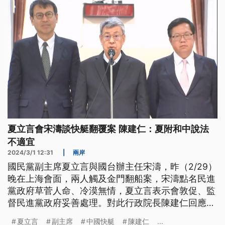
夏立言會宋濤談快艇翻覆案 陳建仁：夏附和中說法
不適宜
2024/3/1 12:31
|
兩岸
國民黨副主席夏立言與國台辦主任宋濤，昨（2/29）
晚在上海會面，兩人觸及金門翻船案，宋濤點名民進
黨政府草菅人命、冷漠無情，夏立言表示會敦促、監
督民進黨政府妥善處理。對此行政院長陳建仁回應，
夏立言附和的說法並不適宜，政府支持海巡依法執
夏立言
副主席
中國快艇
陳建仁
...