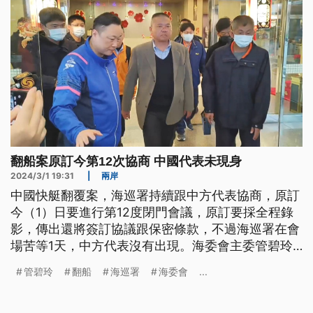
翻船案原訂今第12次協商 中國代表未現身
2024/3/1 19:31
|
兩岸
中國快艇翻覆案，海巡署持續跟中方代表協商，原訂
今（1）日要進行第12度閉門會議，原訂要採全程錄
影，傳出還將簽訂協議跟保密條款，不過海巡署在會
場苦等1天，中方代表沒有出現。海委會主委管碧玲
表示，協商談判雙方都有版本，沒有結論前不便透
管碧玲
翻船
海巡署
海委會
...
露，並堅持海巡執法正當性，無意升高政治對立。至
於被中國國台辦批評冷血，管碧玲反倒手摸記者的臉
要對方看看自己的體溫。