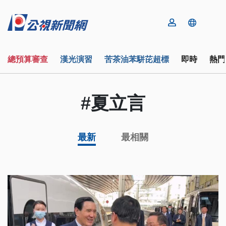
總預算審查
漢光演習
苦茶油苯駢芘超標
即時
熱門
#夏立言
最新
最相關