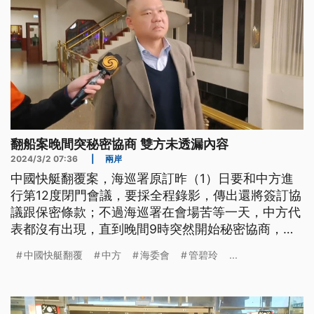
翻船案晚間突秘密協商 雙方未透漏內容
2024/3/2 07:36
|
兩岸
中國快艇翻覆案，海巡署原訂昨（1）日要和中方進
行第12度閉門會議，要採全程錄影，傳出還將簽訂協
議跟保密條款；不過海巡署在會場苦等一天，中方代
表都沒有出現，直到晚間9時突然開始秘密協商，但
雙方代表都未透露會議相關內容。
中國快艇翻覆
中方
海委會
管碧玲
...