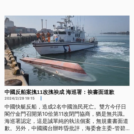
法。
中國反船案撨11改撨袂成 海巡署：袂書面道歉
2024/2/29 19:15
|
中國快艇反船，造成2名中國漁民死亡。雙方今仔日
閣佇金門召開第10佮第11改閉門協商，猶是無共識。
海巡署認定，這是誠單純的執法個案，無規畫書面道
歉。另外，中國國台辦昨昏批評，海委會主委-管碧