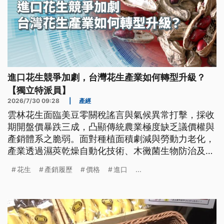
進口花生競爭加劇，台灣花生產業如何轉型升級？
【獨立特派員】
2026/7/30 09:28
|
產經
雲林花生面臨美豆零關稅謠言與氣候異常打擊，採收
期開盤價暴跌三成，凸顯傳統農業極度缺乏議價權與
產銷體系之脆弱。面對種植面積劇減與勞動力老化，
產業透過濕莢乾燥自動化技術、木黴菌生物防治及契
作加工轉型，搭配產銷履歷與強制原料標示，試圖建
花生
產銷履歷
價格
進口
...
立本土防線，開創高值化永續新局。