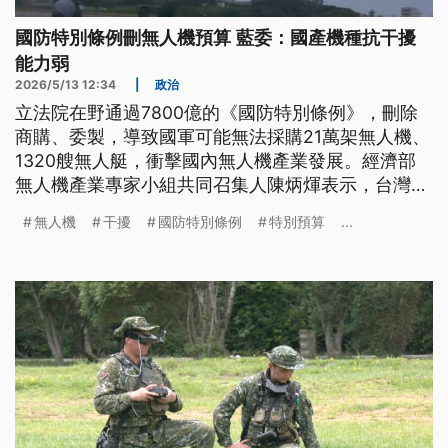
國防特別條例刪無人機預算 藍委：國產機種抗干擾
能力弱
2026/5/13 12:34
|
政治
立法院在野通過7800億的《國防特別條例》，刪除
商購、委製，導致國軍可能無法採購21萬架無人機、
1320艘無人艇，衝擊國內無人機產業發展。經濟部
無人機產業專家小組共同召集人陳炳煇表示，台灣外
銷無人機產量逐年增加，若能獲得國軍訂單，有助吸
無人機
干擾
國防特別條例
特別預算
...
引廠商加入，但國民黨立委馬文君認為，國產無人機
抗干擾能力弱，應放在年度預算逐步發展。