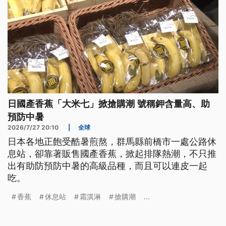
日國產香蕉「大米七」掀搶購潮 號稱鉀含量高、助
預防中暑
2026/7/27 20:10
|
全球
日本各地正飽受酷暑煎熬，群馬縣前橋市一處公路休
息站，卻靠著販售國產香蕉，掀起排隊熱潮，不只推
出有助防預防中暑的高級品種，而且可以連皮一起
吃。
香蕉
休息站
霜淇淋
搶購潮
...