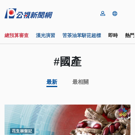
總預算審查
漢光演習
苦茶油苯駢芘超標
即時
熱門
#國產
最新
最相關