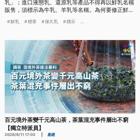
乳」；進口液態乳、還原乳等產品不得再以鮮乳名稱
販售，須標示為牛乳、羊乳等名稱。為何要修正鮮乳
標示？如何分辨？
鮮乳
標章
保久乳
標示
...
百元境外茶變千元高山茶，茶葉混充事件層出不窮
【獨立特派員】
2026/6/11 17:03
|
產經