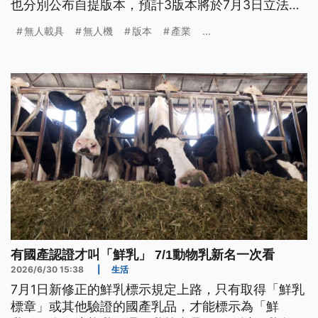
也分別公布自提版本，預計3版本將於7月3日立法院
會一併處理。政院版、國民黨版、民眾黨版等3版本
無人載具
無人機
版本
產業
...
有何不同？又有哪些缺點？
有國產認證才叫「鮮乳」 7/1動物乳新名一次看
2026/6/30 15:38
|
生活
7月1日新修正的鮮乳標示規定上路，只有取得「鮮乳
標章」或其他驗證的國產乳品，才能標示為「鮮