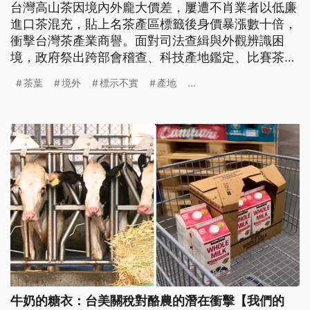
台灣高山茶因境內外龐大價差，屢遭不肖業者以低廉
進口茶混充，貼上名茶產區標籤後身價暴漲數十倍，
衝擊台灣茶產業商譽。面對司法查緝與外觀辨識困
境，政府祭出跨部會稽查、科技產地鑑定、比賽茶切
結及強制溯源等防堵四招。然而，檢驗時效、合規成
茶葉
境外
標示不實
產地
...
本與產業鏈透明度仍面臨拉鋸。
牛奶的糖衣：台美關稅對酪農的潛在衝擊【我們的