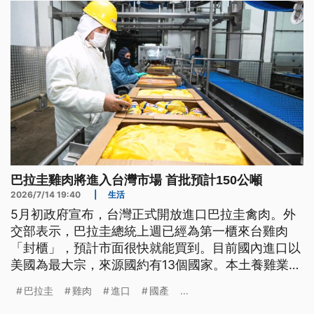
巴拉圭雞肉將進入台灣市場 首批預計150公噸
2026/7/14 19:40
|
生活
5月初政府宣布，台灣正式開放進口巴拉圭禽肉。外
交部表示，巴拉圭總統上週已經為第一櫃來台雞肉
「封櫃」，預計市面很快就能買到。目前國內進口以
美國為最大宗，來源國約有13個國家。本土養雞業者
認為，進口雞主要為加工等產品，與本土肉品市場有
巴拉圭
雞肉
進口
國產
...
所區分，影響不大。一般民眾則認為，以口感來說，