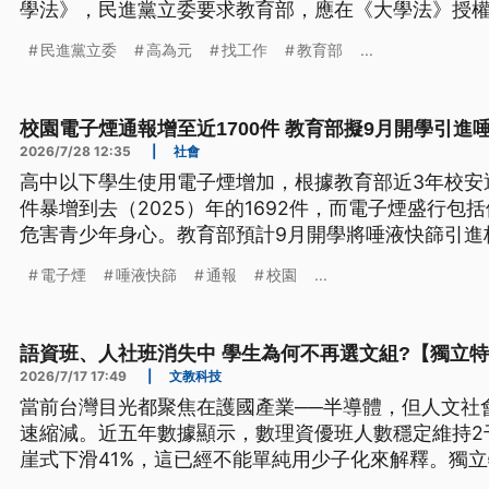
學法》，民進黨立委要求教育部，應在《大學法》授
員會組織及運作辦法》，研議連任與新任校長簽署誠
民進黨立委
高為元
找工作
教育部
...
校園電子煙通報增至近1700件 教育部擬9月開學引進
2026/7/28 12:35
|
社會
高中以下學生使用電子煙增加，根據教育部近3年校安
件暴增到去（2025）年的1692件，而電子煙盛行包
危害青少年身心。教育部預計9月開學將唾液快篩引進
治本，政府要去杜絕源頭，不讓學生輕易取得。
電子煙
唾液快篩
通報
校園
...
語資班、人社班消失中 學生為何不再選文組?【獨立
2026/7/17 17:49
|
文教科技
當前台灣目光都聚焦在護國產業──半導體，但人文社
速縮減。近五年數據顯示，數理資優班人數穩定維持2
崖式下滑41%，這已經不能單純用少子化來解釋。獨
構、難以產量化的人文思辨特質、實驗班崛起跟108課