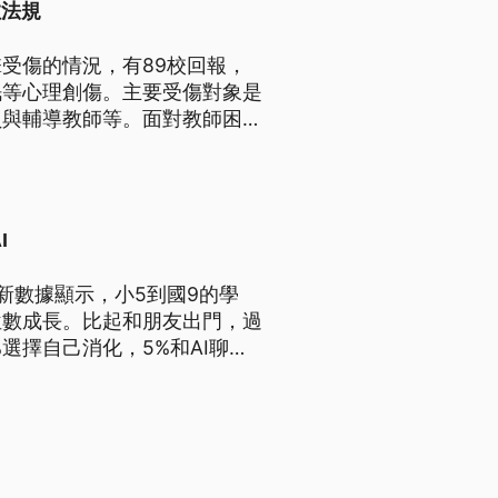
教法規
受傷的情況，有89校回報，
眠等心理創傷。主要受傷對象是
員與輔導教師等。面對教師困
後，案量已下降，已研擬修正學
要誤解。
I
新數據顯示，小5到國9的學
位數成長。比起和朋友出門，過
選擇自己消化，5%和AI聊