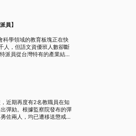
文衰理盛的價值觀。
特派員】
會科學領域的教育板塊正在快
千人，但語文資優班人數卻斷
立特派員從台灣特有的產業結
綱實施後，語資班/人社班定位
文衰理盛的價值觀。
，近期再度有2名教職員在知
提出彈劾。根據監察院發布的彈
郭勇佐兩人，均已遭移送懲戒法