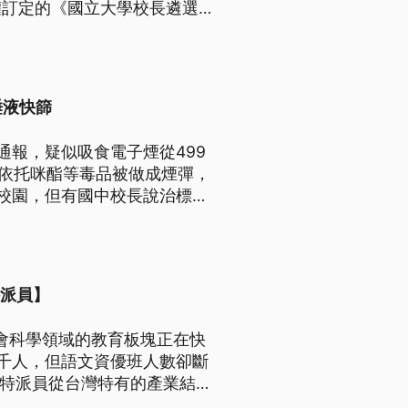
權訂定的《國立大學校長遴選委
信承諾書。
唾液快篩
通報，疑似吸食電子煙從499
括依托咪酯等毒品被做成煙彈，
校園，但有國中校長說治標不
特派員】
會科學領域的教育板塊正在快
千人，但語文資優班人數卻斷
立特派員從台灣特有的產業結
綱實施後，語資班/人社班定位