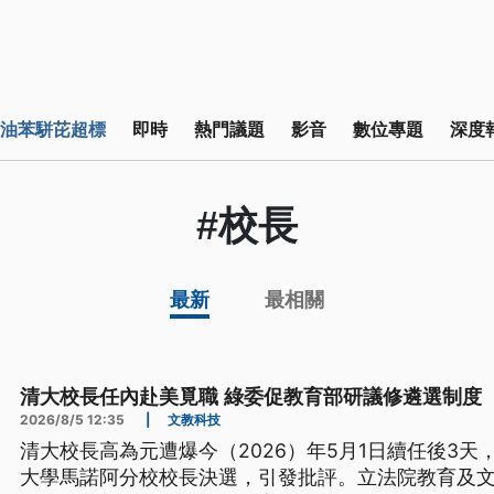
油苯駢芘超標
即時
熱門議題
影音
數位專題
深度
#校長
最新
最相關
清大校長任內赴美覓職 綠委促教育部研議修遴選制度
2026/8/5 12:35
|
文教科技
清大校長高為元遭爆今（2026）年5月1日續任後3
大學馬諾阿分校校長決選，引發批評。立法院教育及文