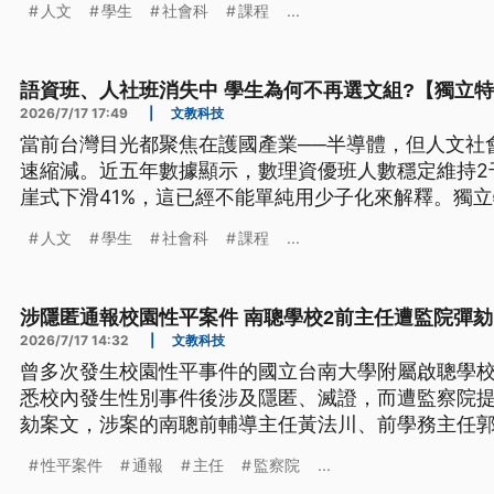
人文
學生
社會科
課程
...
模糊，以及學校資源多寡等四大因素來看如何形塑出
語資班、人社班消失中 學生為何不再選文組?【獨立
2026/7/17 17:49
|
文教科技
當前台灣目光都聚焦在護國產業──半導體，但人文社
速縮減。近五年數據顯示，數理資優班人數穩定維持2
崖式下滑41%，這已經不能單純用少子化來解釋。獨
構、難以產量化的人文思辨特質、實驗班崛起跟108課
人文
學生
社會科
課程
...
模糊，以及學校資源多寡等四大因素來看如何形塑出
涉隱匿通報校園性平案件 南聰學校2前主任遭監院彈劾
2026/7/17 14:32
|
文教科技
曾多次發生校園性平事件的國立台南大學附屬啟聰學校
悉校內發生性別事件後涉及隱匿、滅證，而遭監察院
劾案文，涉案的南聰前輔導主任黃法川、前學務主任
院審理。
性平案件
通報
主任
監察院
...