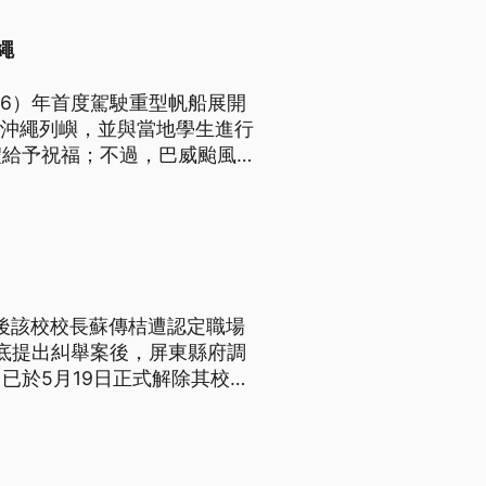
繩
26）年首度駕駛重型帆船展開
本沖繩列嶼，並與當地學生進行
禮給予祝福；不過，巴威颱風來
因此延誤2日。
事後該校校長蘇傳桔遭認定職場
年底提出糾舉案後，屏東縣府調
已於5月19日正式解除其校長