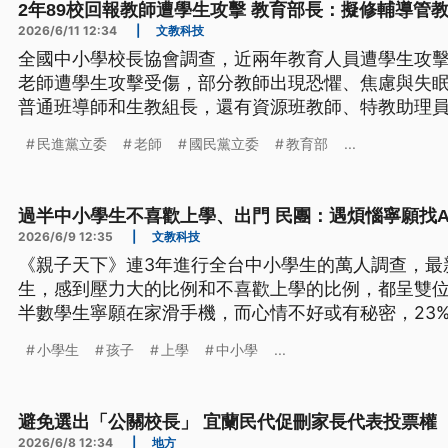
2年89校回報教師遭學生攻擊 教育部長：擬修輔導管
2026/6/11 12:34
|
文教科技
全國中小學校長協會調查，近兩年教育人員遭學生攻擊
老師遭學生攻擊受傷，部分教師出現恐懼、焦慮與失
普通班導師和生教組長，還有資源班教師、特教助理
境、校園濫訴，教育部長鄭英耀表示，校事會議改革
民進黨立委
老師
國民黨立委
教育部
...
生輔導管教注意事項，希望與時俱進、減少師生不必
過半中小學生不喜歡上學、出門 民團：遇煩惱寧願找A
2026/6/9 12:35
|
文教科技
《親子天下》連3年進行全台中小學生的萬人調查，最
生，感到壓力大的比例和不喜歡上學的比例，都呈雙
半數學生寧願在家滑手機，而心情不好或有秘密，23%
天，獨處世代正在形成。
小學生
孩子
上學
中小學
...
避免選出「公關校長」 宜蘭民代促刪家長代表投票權
2026/6/8 12:34
|
地方