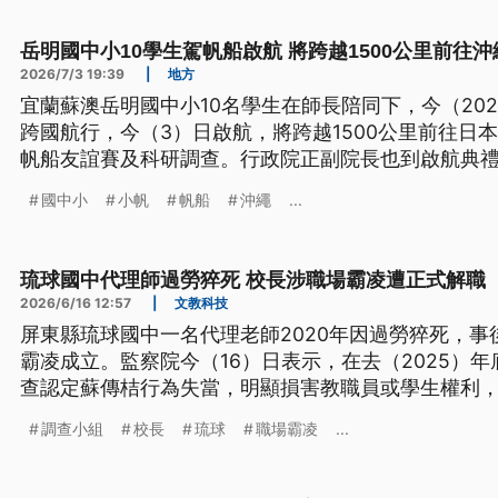
岳明國中小10學生駕帆船啟航 將跨越1500公里前往沖
2026/7/3 19:39
|
地方
宜蘭蘇澳岳明國中小10名學生在師長陪同下，今（20
跨國航行，今（3）日啟航，將跨越1500公里前往日
帆船友誼賽及科研調查。行政院正副院長也到啟航典
勢洶洶，校方表示已做好準備，原定12日的行程可能
國中小
小帆
帆船
沖繩
...
琉球國中代理師過勞猝死 校長涉職場霸凌遭正式解職
2026/6/16 12:57
|
文教科技
屏東縣琉球國中一名代理老師2020年因過勞猝死，
霸凌成立。監察院今（16）日表示，在去（2025）
查認定蘇傳桔行為失當，明顯損害教職員或學生權利，
職務。
調查小組
校長
琉球
職場霸凌
...