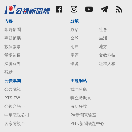
內容
分類
即時新聞
政治
社會
專題策展
全球
生活
數位敘事
兩岸
地方
當期節目
產經
文教科技
深度報導
環境
社福人權
觀點
公廣集團
主題網站
公共電視
我們的島
PTS TW
獨立特派員
公視台語台
有話好說
中華電視公司
P#新聞實驗室
客家電視台
PNN新聞議題中心