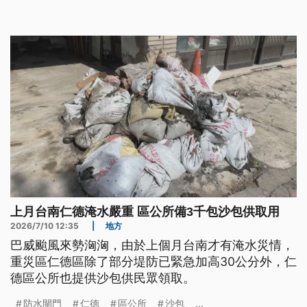
已主動把當天會議紀錄等函送檢調機關。至於問題油
也讓倒閣議題持續發酵，但國民黨團總召傅崐萁坦
言，黨團內部目前沒有太多討論的聲音；綠營則呼籲
藍營內部先談好，不要炒作議題。
上月台南仁德淹水嚴重 區公所備3千包沙包供取用
2026/7/10 12:35
|
地方
巴威颱風來勢洶洶，由於上個月台南才有淹水災情，
重災區仁德區除了部分堤防已緊急加高30公分外，仁
德區公所也提供沙包供民眾領取。
防水閘門
仁德
區公所
沙包
...