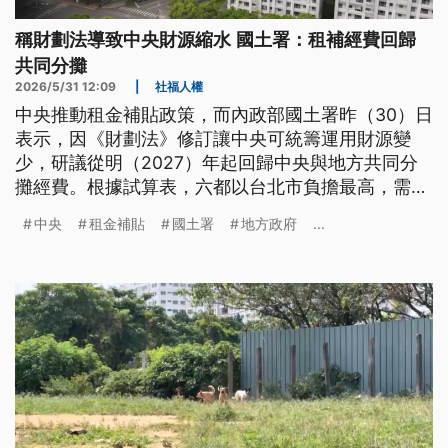
稱財劃法導致中央財源縮水 國土署：租補經費回歸
共同分攤
2026/5/31 12:09
|
社福人權
中央推動租金補貼政策，而內政部國土署昨（30）日
表示，因《財劃法》修訂讓中央可統籌運用財源變
少，研議從明（2027）年起回歸中央與地方共同分
攤經費。根據試算表，六都以台北市負擔最高，需自
籌4成，市長蔣萬安呼籲不要有「中央請客、地方買
中央
租金補貼
國土署
地方政府
...
單」的感覺。而高雄市府憂心會排擠社福與其他政策
推動，喊話補貼經費應由中央全額負擔。