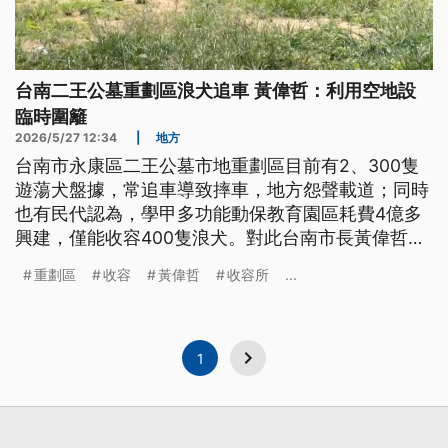
台南二王公墓重劃區浪犬追車 黃偉哲：利用空地設
臨時圍籬
2026/5/27 12:34
|
地方
台南市永康區二王公墓市地重劃區目前有2、300隻
遊蕩犬盤據，常追車導致摔車，地方怨聲載道；同時
也有民代認為，學甲多功能動保教育園區耗費4億多
興建，僅能收容400隻浪犬。對此台南市長黃偉哲強
調，過去因有人不斷反對，導致工程興建一直延宕無
重劃區
收容
黃偉哲
收容所
...
法施工，施工成本暴增；而永康浪犬問題則是先利用
空置的用地設置三處臨時大型圍籬，將浪犬圈置在
內，防堵浪犬衝出撞到車輛。
1