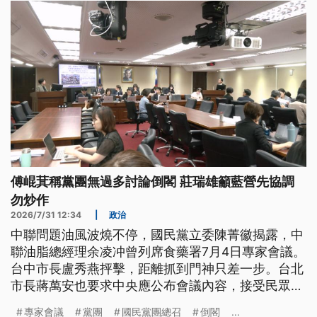
況需要抽驗。
傅崐萁稱黨團無過多討論倒閣 莊瑞雄籲藍營先協調
勿炒作
2026/7/31 12:34
|
政治
中聯問題油風波燒不停，國民黨立委陳菁徽揭露，中
聯油脂總經理余凌冲曾列席食藥署7月4日專家會議。
台中市長盧秀燕抨擊，距離抓到門神只差一步。台北
市長蔣萬安也要求中央應公布會議內容，接受民眾檢
驗。不過食藥署30日澄清，相關說法跟事實不符，且
專家會議
黨團
國民黨團總召
倒閣
...