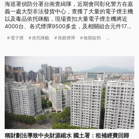
海巡署偵防分署台南查緝隊，近期會同彰化警方在嘉
義一處大型非法發貨中心，查獲了大量的電子煙主機
以及毒品依托咪酯，現場查扣大量電子煙主機將近
4000台、各式煙彈9500多盒，及相關組合元件17
箱。加上嫌犯去（2025）年被查獲的電子煙主機，
電子煙
依托咪酯
喪屍煙彈
無期徒刑
...
估計市值超過6000萬元，累積遭查獲數量是近年來
最大規模，後續全案依違反《毒品危害防制條例》及
《菸害防制法》移送偵辦。
稱財劃法導致中央財源縮水 國土署：租補經費回歸