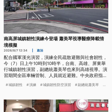
南高屏城鎮韌性演練今登場 蕭美琴視導醫療降載情
境模擬
2026/8/7 12:34
|
政治
配合國軍漢光演習，演練全民疏散避難與社會韌性，
今（7）日上午10時到10時半，台南、高雄、屏東舉
行城鎮韌性演習，副總統蕭美琴也來到高雄視導。演
習期間全區車輛管制、人員就近避難。中央政府指
出，未來全台各鄉鎮都會成立防災協助中心，串聯民
城鎮韌性
演練
城鎮韌性防空演習
副總統蕭美琴
...
力防災韌性，今（2026）年也首度將網路降速納入
演習內容，不過今天上午南部演練未列入。