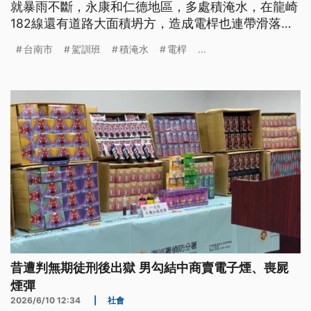
就暴雨不斷，永康和仁德地區，多處積淹水，在龍崎
182線還有道路大面積坍方，造成電桿也連帶滑落到
邊坡，而在崑山科大宿舍一帶水深到小腿，機車騎士
台南市
駕訓班
積淹水
電桿
...
被迫牽車 通行，還有駕訓班教練車全泡在泥水中。
昔遭判無期徒刑後出獄 男勾結中商賣電子煙、喪屍
煙彈
2026/6/10 12:34
|
社會