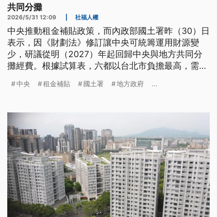
共同分攤
2026/5/31 12:09
|
社福人權
中央推動租金補貼政策，而內政部國土署昨（30）日
表示，因《財劃法》修訂讓中央可統籌運用財源變
少，研議從明（2027）年起回歸中央與地方共同分
攤經費。根據試算表，六都以台北市負擔最高，需自
籌4成，市長蔣萬安呼籲不要有「中央請客、地方買
中央
租金補貼
國土署
地方政府
...
單」的感覺。而高雄市府憂心會排擠社福與其他政策
推動，喊話補貼經費應由中央全額負擔。