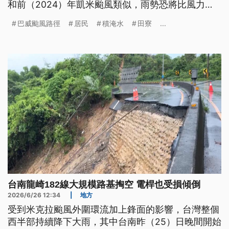
和前（2024）年凱米颱風類似，雨勢恐將比風力
大，山區要加強應變措施；台南則實地視察箱涵內部
巴威颱風路徑
居民
積淹水
田寮
...
清淤、排水狀況。航運部分，往來高雄馬公的澎湖輪
也調整船班，台東往返綠島的輪船則從9日起停航到
11日。
台南龍崎182線大規模路基掏空 電桿也受損傾倒
2026/6/26 12:34
|
地方
受到米克拉颱風外圍環流加上鋒面的影響，台灣整個
西半部持續降下大雨，其中台南昨（25）日晚間開始