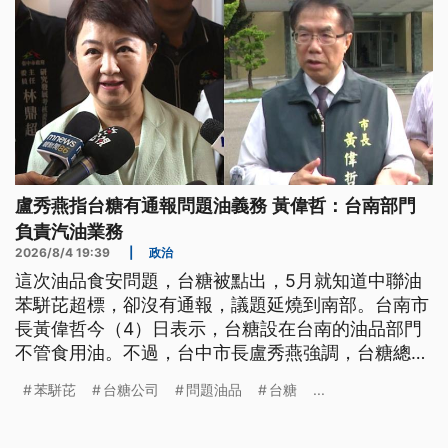
盧秀燕指台糖有通報問題油義務 黃偉哲：台南部門
負責汽油業務
2026/8/4 19:39
|
政治
這次油品食安問題，台糖被點出，5月就知道中聯油
苯駢芘超標，卻沒有通報，議題延燒到南部。台南市
長黃偉哲今（4）日表示，台糖設在台南的油品部門
不管食用油。不過，台中市長盧秀燕強調，台糖總公
司就是在台南，當然有通報義務。而依照《食安法》
苯駢芘
台糖公司
問題油品
台糖
...
規定，中央、地方政府皆可依法進入製造、加工等現
場抽樣檢驗，不過，沒有規定抽檢頻率，以及何種情