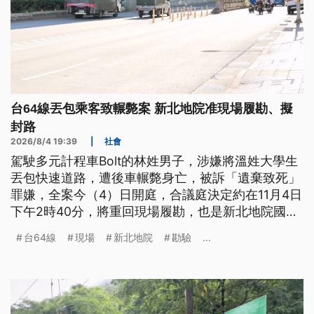
台64線丟包乘客致輾斃案 新北地院准現場履勘、擬
封路
2026/8/4 19:39
|
社會
駕駛多元計程車Bolt的林姓男子，涉嫌將溫姓大學生
丟包快速道路，遭後車輾斃身亡，被訴「遺棄致死」
罪嫌，全案今（4）日開庭，合議庭決定約在11月4日
下午2時40分，將重回現場履勘，也是新北地院國官
案件首例。由於到時候，從法官、被告、檢辯等人，
台64線
現場
新北地院
勘驗
...
預計超過20人在場，公路局也將配合實施路段管制，
從新店端作為起點，西向車道會全面封閉「2公里
多」。