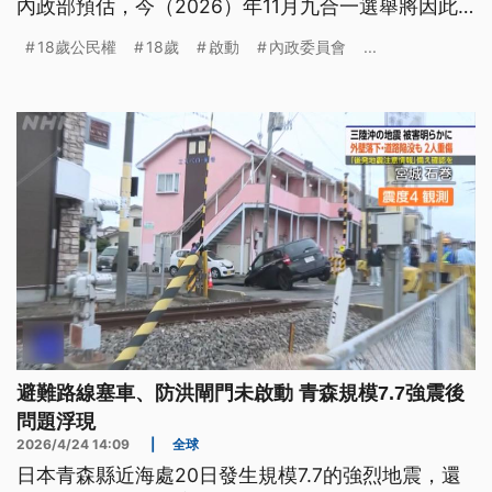
內政部預估，今（2026）年11月九合一選舉將因此
新增逾41萬名投票人；中選會則提醒，若完成修法時
18歲公民權
18歲
啟動
內政委員會
...
間晚於8月20日發布的選舉公告，則本次選舉仍適用
舊法。
避難路線塞車、防洪閘門未啟動 青森規模7.7強震後
問題浮現
2026/4/24 14:09
|
全球
日本青森縣近海處20日發生規模7.7的強烈地震，還