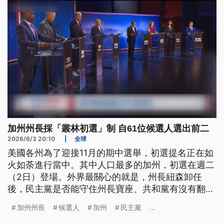
決選，共和黨電視評論員希爾頓與民主黨前衛生部長
貝塞拉將可望取得11月決選門票，也為期中選舉增添
更多觀察指標。
加州州長採「叢林初選」制 自61位候選人選出前二
2026/6/3 20:10
|
全球
美國各州為了迎接11月的期中選舉，初選提名正在如
火如荼進行當中。其中人口最多的加州，初選在週二
（2日）登場。外界最關心的就是，州長紐森卸任
後，民主黨是否能守住州長寶座、共和黨有沒有翻盤
機會？根據當地叢林初選制度，加州將從61名角逐的
加州州長
候選人
加州
民主黨
...
人選中，不分黨派選出得票最高的前2名參加決選。