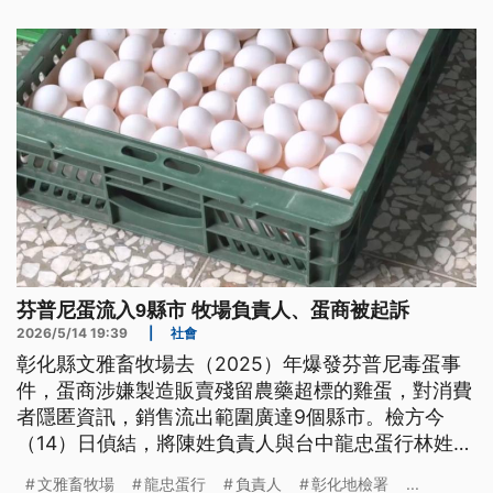
最新計票結果顯示，曾在拜登任內擔任衛生部長的貝
塞拉暫時領先，川普力挺的希爾頓緊追在後，民主黨
籍富豪思特爾位居第三。
芬普尼蛋流入9縣市 牧場負責人、蛋商被起訴
2026/5/14 19:39
|
社會
彰化縣文雅畜牧場去（2025）年爆發芬普尼毒蛋事
件，蛋商涉嫌製造販賣殘留農藥超標的雞蛋，對消費
者隱匿資訊，銷售流出範圍廣達9個縣市。檢方今
（14）日偵結，將陳姓負責人與台中龍忠蛋行林姓蛋
商起訴，並聲請沒收犯罪所得。蛋行業者喊冤，農業
文雅畜牧場
龍忠蛋行
負責人
彰化地檢署
...