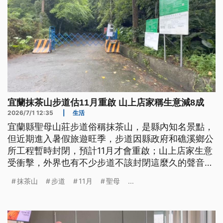
宜蘭抹茶山步道估11月重啟 山上店家稱生意減8成
2026/7/1 12:35
|
生活
宜蘭縣聖母山莊步道俗稱抹茶山，是縣內知名景點，
但近期進入暑假旅遊旺季，步道因縣政府和礁溪鄉公
所工程暫時封閉，預計11月才會重啟；山上店家生意
受衝擊，外界也有不少步道不該封閉這麼久的聲音，
更有山友走新闢路線上山卻受困；縣政府表示將滾動
抹茶山
步道
11月
聖母
...
式檢討工序，力求儘早恢復通行。