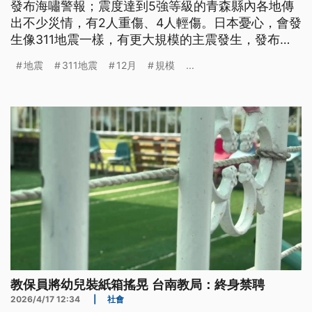
發布海嘯警報；震度達到5強等級的青森縣內各地傳
出不少災情，有2人重傷、4人輕傷。日本憂心，會發
生像311地震一樣，有更大規模的主震發生，發布了
巨大地震警報，並呼籲187個市村町的民眾提高警
地震
311地震
12月
規模
...
戒，隨時準備好避難。而這次強震，也讓包括防洪閘
門沒有啟動、避難路線大塞車等，各種逃難問題一一
浮現，有待地方政府著手解決。
教保員將幼兒裝紙箱搖晃 台南教局：終身禁聘
2026/4/17 12:34
|
社會