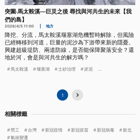
突圍‧馬太鞍溪—巨災之後 尋找與河共生的未來【我
們的島】
2026/4/5 11:00
|
地方
降挖、分流，馬太鞍溪堰塞湖危機暫時解除，但風險
已經轉移到河道，巨量的泥沙為下游帶來新的隱憂。
興建超級堤防、兩道防線，是否能保障聚落安全？還
地於河，會是與河共生的解方嗎？
馬太鞍溪
堰塞湖
土砂治理
淤泥
...
1
相關標籤
勞工
台灣
新冠疫情
新冠疫苗
新冠病毒
新北
氣候變遷