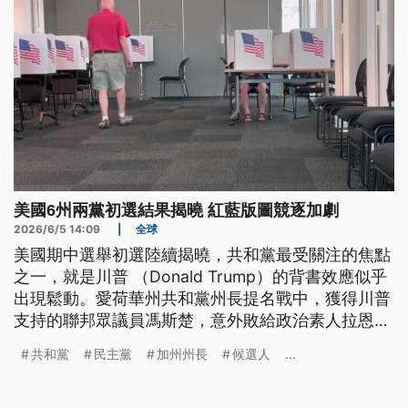
美國6州兩黨初選結果揭曉 紅藍版圖競逐加劇
2026/6/5 14:09
|
全球
美國期中選舉初選陸續揭曉，共和黨最受關注的焦點
之一，就是川普 （Donald Trump）的背書效應似乎
出現鬆動。愛荷華州共和黨州長提名戰中，獲得川普
支持的聯邦眾議員馮斯楚，意外敗給政治素人拉恩，
讓外界開始關注共和黨基層選民是否出現變化；另一
共和黨
民主黨
加州州長
候選人
...
方面，全美最大藍州、加州的州長初選同樣競爭激
烈，今（2026）年共有61人投入選戰，在加州獨有
的叢林初選制度下，也就是不分黨派、取前2名晉級