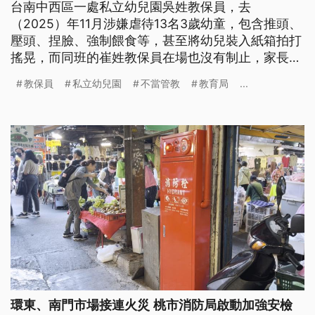
台南中西區一處私立幼兒園吳姓教保員，去
（2025）年11月涉嫌虐待13名3歲幼童，包含推頭、
壓頭、捏臉、強制餵食等，甚至將幼兒裝入紙箱拍打
搖晃，而同班的崔姓教保員在場也沒有制止，家長發
現後匿名投訴。教育局調查後，依法開罰並祭出最重
教保員
私立幼兒園
不當管教
教育局
...
處分。
環東、南門市場接連火災 桃市消防局啟動加強安檢