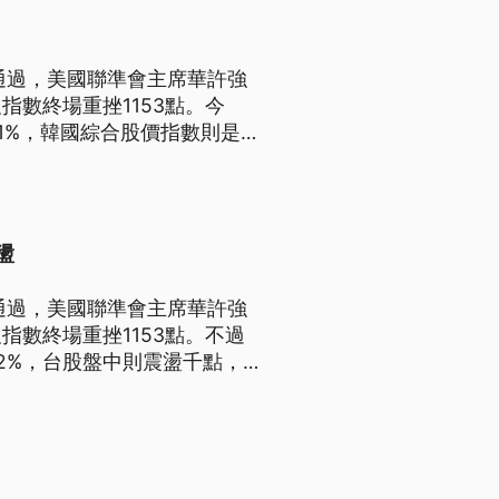
通過，美國聯準會主席華許強
數終場重挫1153點。今
71%，韓國綜合股價指數則是下
收斂，收盤3萬9933點，失守
盪
通過，美國聯準會主席華許強
數終場重挫1153點。不過
2%，台股盤中則震盪千點，最
在4萬點上下整理。