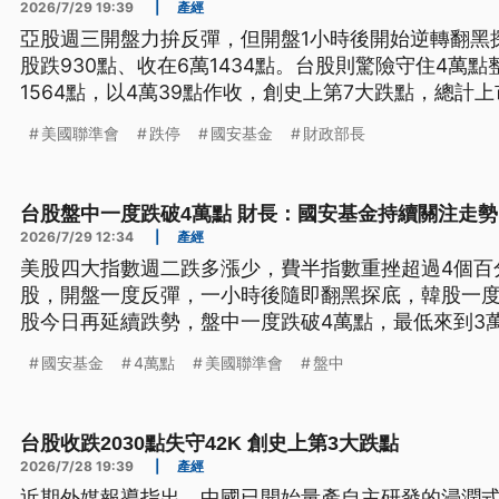
2026/7/29 19:39
|
產經
亞股週三開盤力拚反彈，但開盤1小時後開始逆轉翻黑探
股跌930點、收在6萬1434點。台股則驚險守住4萬
1564點，以4萬39點作收，創史上第7大跌點，總計上
1.08兆元。由於近期台股單日暴跌千點，有立委關注
美國聯準會
跌停
國安基金
財政部長
翠雲表示，目前將持續關注國際情勢和台股走勢。
台股盤中一度跌破4萬點 財長：國安基金持續關注走勢
2026/7/29 12:34
|
產經
美股四大指數週二跌多漲少，費半指數重挫超過4個百
股，開盤一度反彈，一小時後隨即翻黑探底，韓股一度
股今日再延續跌勢，盤中一度跌破4萬點，最低來到3萬9
有立委關注，國安基金是否進場？財政部長莊翠雲表
國安基金
4萬點
美國聯準會
盤中
股走勢。
台股收跌2030點失守42K 創史上第3大跌點
2026/7/28 19:39
|
產經
近期外媒報導指出，中國已開始量產自主研發的浸潤式