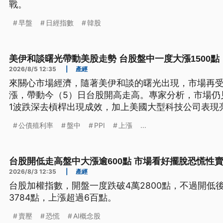
戰。
早盤
日經指數
韓股
美伊和談曙光帶動美股走勢 台股盤中一度大漲1500點
2026/8/5 12:35
|
產經
來關心市場經濟，隨著美伊和談的曙光出現，市場再
漲，帶動今（5）日台股開高走高。專家分析，市場仍
1波跌深去槓桿出現成效，加上美國大型科技公司表現
人轉為積極。而針對荷姆茲海峽重啟的期待，也刺激
公債殖利率
盤中
PPI
上漲
...
抑制第2波通膨、也可能降低美國公債殖利率，有助於
台股開低走高盤中大漲逾600點 市場看好擺脫恐慌性
2026/8/3 12:35
|
產經
台股加權指數，開盤一度跌破4萬2800點，不過開低
3784點，上漲超過6百點。
賣壓
恐慌
AI概念股