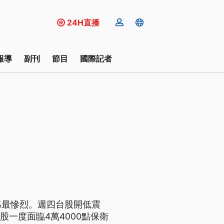
24H直播
報導
副刊
節目
國際記者
%最慘烈。週四台股開低震
股一度面臨4萬4000點保衛