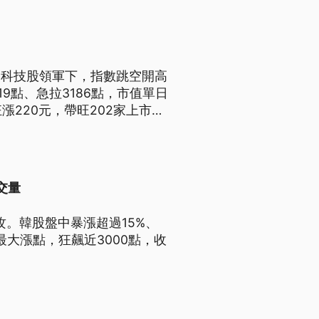
、科技股領軍下，指數跳空開高
9點、急拉3186點，市值單日
漲220元，帶旺202家上市櫃
，萬一行情反轉，恐引爆集中持
交量
。韓股盤中暴漲超過15%、
最大漲點，狂飆近3000點，收