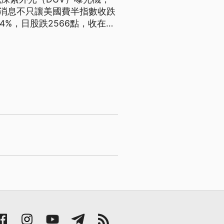
項消息不只讓美國費半指數收跌
4%，日股跌2566點，收在6
點，創史上收盤第三大跌點。