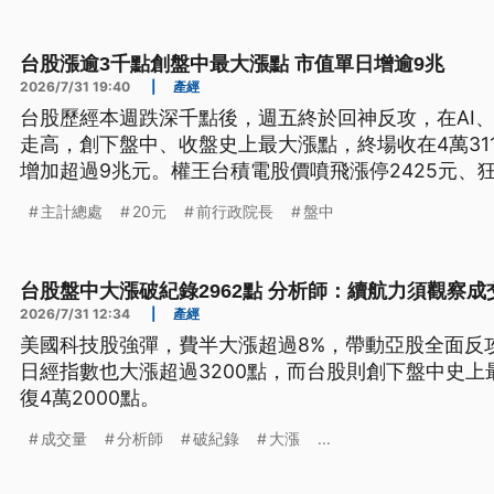
台股漲逾3千點創盤中最大漲點 市值單日增逾9兆
2026/7/31 19:40
|
產經
台股歷經本週跌深千點後，週五終於回神反攻，在AI
走高，創下盤中、收盤史上最大漲點，終場收在4萬311
增加超過9兆元。權王台積電股價噴飛漲停2425元、狂
漲停亮燈。不過前行政院長陳冲示警，台股已經過熱
主計總處
20元
前行政院長
盤中
股和ETF踩踏風險。
台股盤中大漲破紀錄2962點 分析師：續航力須觀察成
2026/7/31 12:34
|
產經
美國科技股強彈，費半大漲超過8%，帶動亞股全面反攻
日經指數也大漲超過3200點，而台股則創下盤中史上
復4萬2000點。
成交量
分析師
破紀錄
大漲
...