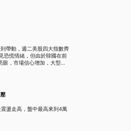
受到帶動，週二美股四大指數齊
見恐慌情緒，但由於韓國在前
亮眼，市場信心增加，大型法
國際油價回落，專家分析，有望
資金回流市場。
賣壓
後震盪走高，盤中最高來到4萬