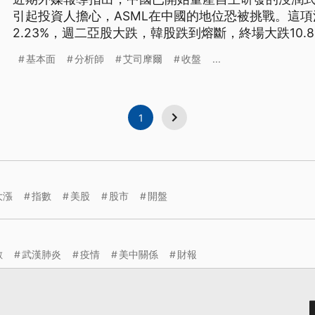
引起投資人擔心，ASML在中國的地位恐被挑戰。這
2.23%，週二亞股大跌，韓股跌到熔斷，終場大跌10.8
萬2364點。台股則以4萬1603點作收，大跌2030
基本面
分析師
艾司摩爾
收盤
...
1
大漲
指數
美股
股市
開盤
數
武漢肺炎
疫情
美中關係
財報