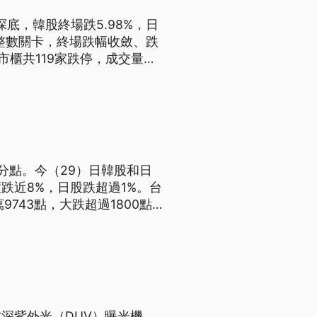
底，韓股終場跌5.98%，日
點整數關卡，終場跌幅收斂、跌
市櫃共119家跌停，成交量
國安基金是否進場，財政部長莊
分點。今（29）日韓股和日
跌近8%，日股跌超過1%。台
743點，大跌超過1800點。
示，目前持續關注國際情勢和台
深紫外光（DUV）曝光機，