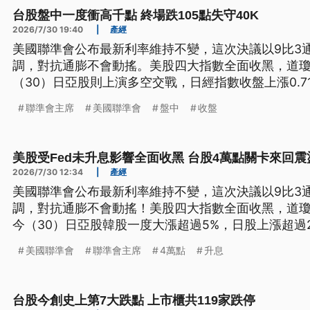
台股盤中一度衝高千點 終場跌105點失守40K
2026/7/30 19:40
|
產經
美國聯準會公布最新利率維持不變，這次決議以9比3
調，對抗通膨不會動搖。美股四大指數全面收黑，道瓊指
（30）日亞股則上演多空交戰，日經指數收盤上漲0.
挫1.23%。台股開盤後，盤中一度衝高千點後，但漲勢
聯準會主席
美國聯準會
盤中
收盤
4萬點。
美股受Fed未升息影響全面收黑 台股4萬點關卡來回震
2026/7/30 12:34
|
產經
美國聯準會公布最新利率維持不變，這次決議以9比3
調，對抗通膨不會動搖！美股四大指數全面收黑，道瓊指
今（30）日亞股韓股一度大漲超過5%，日股上漲超過
高一度重回4萬1155點，但隨後漲勢縮小，目前指數
美國聯準會
聯準會主席
4萬點
升息
台股今創史上第7大跌點 上市櫃共119家跌停