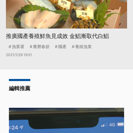
推廣國產養殖鮮魚見成效 金鯧漸取代白鯧
漁業署
農曆春節
國產
養殖漁業
2021/1/29 19:51
編輯推薦