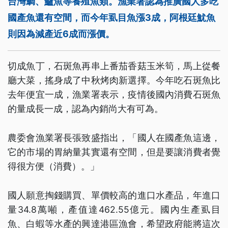
台灣鯛、鱸魚等養殖魚類。漁業署認為推廣國人多吃
國產魚還有空間，而今年虱目魚漲3成，阿根廷魷魚
則因為減產近6成而漲價。
切成魚丁，石斑魚再串上番茄香菇玉米筍，馬上從餐
廳大菜，搖身成了中秋烤肉新選擇。今年吃石斑魚比
去年便宜一成，漁業署表示，疫情後國內消費石斑魚
的量成長一成，認為內銷尚大有可為。
農委會漁業署長張致盛指出，「國人在國產魚這邊，
它的市場的胃納量其實還有空間，但是要讓消費者覺
得很方便（消費）。」
國人願意掏錢購買、單價較高的進口水產品，年進口
量34.8萬噸，產值達462.55億元。國內生產虱目
魚、白蝦等水產的興達港區漁會，希望政府能將這次