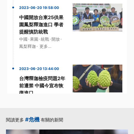
2023-06-20 19:58:00
中國開放台東25供果
園鳳梨釋迦進口 學者
提醒慎防統戰
·
·
·
·
中國
果園
統戰
開放
·
鳳梨釋迦
更多...
2023-06-20 13:44:00
台灣釋迦檢疫問題2年
前遭禁 中國今宣布恢
復進口
·
·
·
國台辦
進口
釋迦
·
·
鳳梨釋迦
中國
更多...
#危機
閱讀更多
有關的新聞