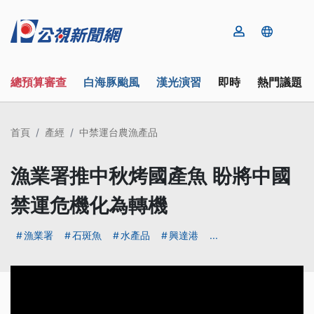
總預算審查
白海豚颱風
漢光演習
即時
熱門議題
首頁
產經
中禁運台農漁產品
漁業署推中秋烤國產魚 盼將中國
禁運危機化為轉機
漁業署
石斑魚
水產品
興達港
...