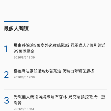
最多人閱讀
屏東移除逾9萬隻外來種綠鬣蜥 冠軍獵人7個月領近
1
99萬獎勵金
2026/8/6 19:39
嘉義麻油廠低溫焙炒苦茶油 仍驗出苯駢芘超標
2
2026/8/6 19:39
光纖無人機遺留纜線遍布森林 烏克蘭指控造成生態
3
隱憂
2026/8/6 15:51