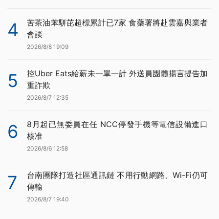
苦茶油苯駢芘超標累計已7家 食藥署將赴雲嘉與業者
4
會談
2026/8/8 19:09
控Uber Eats給薪未一單一計 外送員團體揚言提告加
5
重詐欺
2026/8/7 12:35
8月起已無委員在任 NCC停發手機等電信設備進口
6
核准
2026/8/6 12:58
台南團隊打造社區通訊鏈 不用行動網路、Wi-Fi仍可
7
傳輸
2026/8/7 19:40