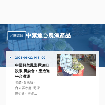
中禁運台農漁產品
相關議題
2023-06-22 14:11:00
中國解禁鳳梨釋迦但
設限 農委會：應透過
平台溝通
·
·
包裝
台東縣
·
·
台東縣政府
縣府
·
農委會
更多...