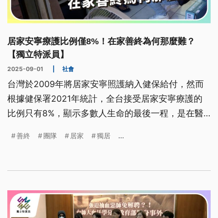
居家安寧療護比例僅8%！在家善終為何那麼難？
【獨立特派員】
2025-09-01
|
社會
台灣於2009年將居家安寧照護納入健保給付，然而
根據健保署2021年統計，全台接受居家安寧療護的
比例只有8%，顯示多數人生命的最後一程，是在醫
院與住家的奔波中度過。造成這種狀況的主因，除了
善終
團隊
居家
獨居
...
居家安寧的醫護人力不足，各級醫院和社區診所的轉
銜機制也缺乏系統性，無法提供持續性的照護。近年
獨居或老老照顧的狀況增加，如何在人生終途提供完
整照顧，實現在地老化、在宅善終的願景，是台灣亟
需面對的重要課題。