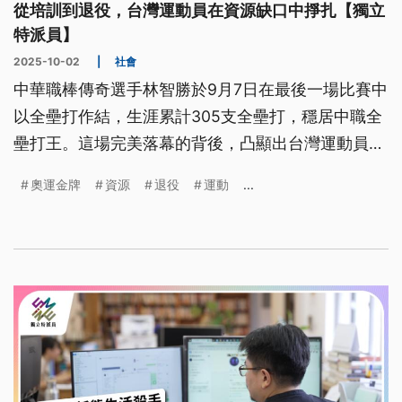
從培訓到退役，台灣運動員在資源缺口中掙扎【獨立
特派員】
2025-10-02
|
社會
中華職棒傳奇選手林智勝於9月7日在最後一場比賽中
以全壘打作結，生涯累計305支全壘打，穩居中職全
壘打王。這場完美落幕的背後，凸顯出台灣運動員退
役後出路的結構性問題。多數未能躋身頂尖舞台的運
奧運金牌
資源
退役
運動
...
動員，面臨職涯銜接困難、缺乏社會支持的困境。隨
著運動部於9月9日正式掛牌，首位部長即為兩屆奧運
金牌加持的退役羽球選手李洋，社會各界期待透過制
度改革，能為運動員提供更多元的職涯選擇與保障。