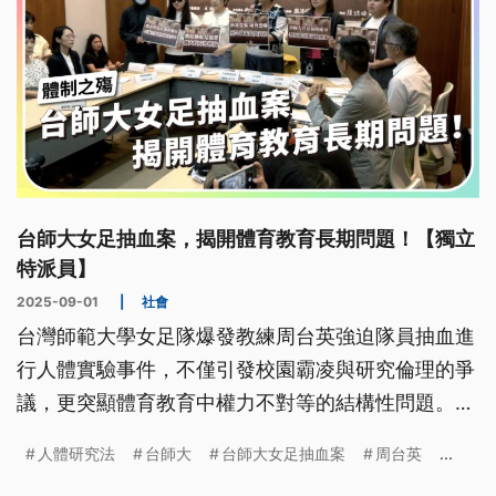
台師大女足抽血案，揭開體育教育長期問題！【獨立
特派員】
2025-09-01
|
社會
台灣師範大學女足隊爆發教練周台英強迫隊員抽血進
行人體實驗事件，不僅引發校園霸凌與研究倫理的爭
議，更突顯體育教育中權力不對等的結構性問題。事
件自去年底爆出後，歷經立委陳情、學生公開指控到
人體研究法
台師大
台師大女足抽血案
周台英
...
教育部、國科會及衛福部介入調查，各界高度關注。