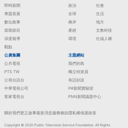
即時新聞
政治
社會
專題策展
全球
生活
數位敘事
兩岸
地方
當期節目
產經
文教科技
深度報導
環境
社福人權
觀點
公廣集團
主題網站
公共電視
我們的島
PTS TW
獨立特派員
公視台語台
有話好說
中華電視公司
P#新聞實驗室
客家電視台
PNN新聞議題中心
關於我們
更正啟事
最新消息
服務條款
隱私權保護政策
Copyright © 2020 Public Television Service Foundation. All Rights