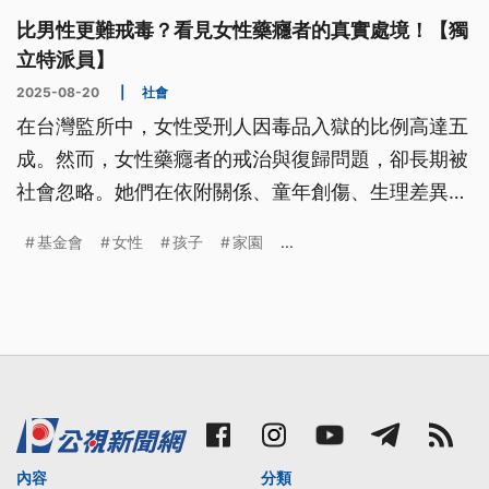
比男性更難戒毒？看見女性藥癮者的真實處境！【獨
立特派員】
2025-08-20
|
社會
在台灣監所中，女性受刑人因毒品入獄的比例高達五
成。然而，女性藥癮者的戒治與復歸問題，卻長期被
社會忽略。她們在依附關係、童年創傷、生理差異以
及社會偏見的多重壓力下，復歸之路困難重重。如何
基金會
女性
孩子
家園
...
協助女性藥癮者重返社會，成為必須正視的重要課
題。
內容
分類