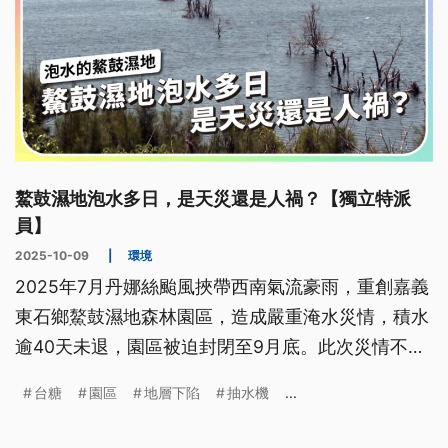
鰲鼓濕地泡水多日，是天災還是人禍？【獨立特派
員】
2025-10-09
|
環境
2025年7月丹娜絲颱風挾帶西南氣流豪雨，重創嘉義
東石鄉鰲鼓濕地森林園區，造成嚴重淹水災情，積水
逾40天未退，園區被迫封閉至9月底。此次災情不僅
凸顯地層下陷持續惡化的問題，排水設施功能不彰、
台糖
園區
地層下陷
抽水機
...
台糖養豬場上萬頭豬隻溺斃、生態環境遭受衝擊等多
重危機更一一浮現。這片每年吸引近300種鳥類造訪