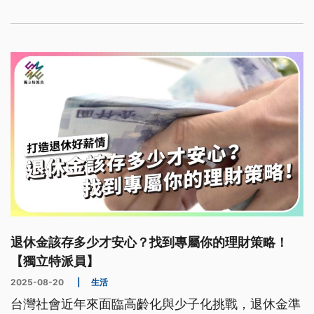
最終，周台英遭解聘並被註銷教練證，但相關真相與
責任仍待釐清。本案已超越單一個人行為，反映台灣
體育制度長期存在的沉痾。
退休金該存多少才安心？找到專屬你的理財策略！
【獨立特派員】
2025-08-20
|
生活
台灣社會近年來面臨高齡化與少子化挑戰，退休金準