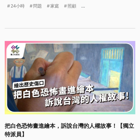
月正式上路，重症照顧家庭的聘僱焦慮感也持續上
24小時
問題
家庭
照顧
...
升。數十個社福團體對此表達強烈擔憂，這項看似放
寬申請門檻的政策，實際上暴露了台灣長照體系的深
層結構性問題，引發各界對照顧現場「弱弱相殘」困
境的關注。
把白色恐怖畫進繪本，訴說台灣的人權故事！【獨立
特派員】