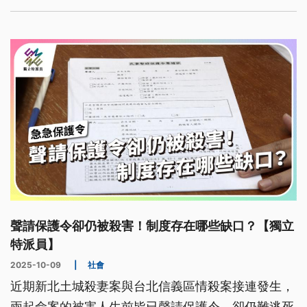
的重要濕地，正面臨極端氣候與管理失能的雙重考
驗，候鳥季前景令人憂心。
聲請保護令卻仍被殺害！制度存在哪些缺口？【獨立
特派員】
2025-10-09
|
社會
近期新北土城殺妻案與台北信義區情殺案接連發生，
兩起命案的被害人生前皆已聲請保護令，卻仍難逃死