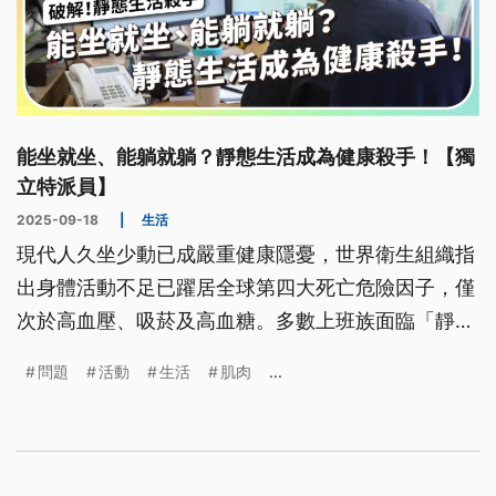
能坐就坐、能躺就躺？靜態生活成為健康殺手！【獨
立特派員】
2025-09-18
|
生活
現代人久坐少動已成嚴重健康隱憂，世界衛生組織指
出身體活動不足已躍居全球第四大死亡危險因子，僅
次於高血壓、吸菸及高血糖。多數上班族面臨「靜態
生活死亡症候群」威脅，出現肌力流失、偏頭痛等症
問題
活動
生活
肌肉
...
狀，連帶影響兒童發育。面對這項健康危機，專家提
出破解方案，透過包括每30分鐘中斷久坐、採取多元
運動設計、遊戲化運動等方式，幫助民眾有效降低健
康風險。