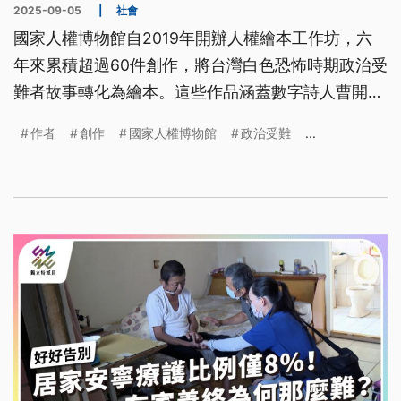
2025-09-05
|
社會
國家人權博物館自2019年開辦人權繪本工作坊，六
年來累積超過60件創作，將台灣白色恐怖時期政治受
難者故事轉化為繪本。這些作品涵蓋數字詩人曹開、
馬來西亞籍政治受難者陳欽生等真實人物經歷，以及
作者
創作
國家人權博物館
政治受難
...
解嚴後校園監視等議題。館長洪世芳強調人權教育應
從小扎根，該計畫持續培育人權故事創作，讓更多民
眾了解威權統治歷史，珍惜現有的民主自由。