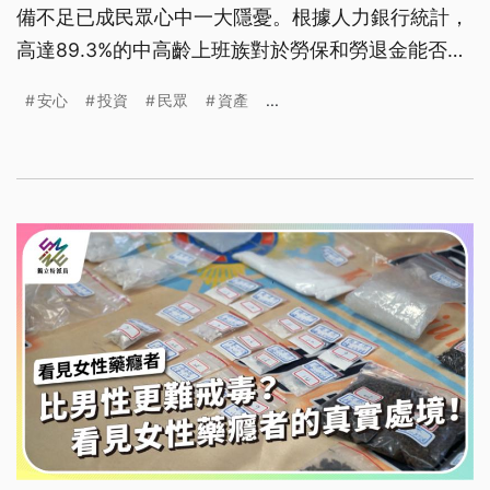
備不足已成民眾心中一大隱憂。根據人力銀行統計，
高達89.3%的中高齡上班族對於勞保和勞退金能否支
應退休生活感到擔憂。甚至有許多受訪者表示將「退
安心
投資
民眾
資產
...
而不休」。這樣的趨勢反映民眾對退休的不安，也衍
生出更多投資詐騙的風險。如何透過理財打造充實安
穩的退休生活，已是現代人的必修知識。