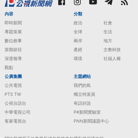
內容
分類
即時新聞
政治
社會
專題策展
全球
生活
數位敘事
兩岸
地方
當期節目
產經
文教科技
深度報導
環境
社福人權
觀點
公廣集團
主題網站
公共電視
我們的島
PTS TW
獨立特派員
公視台語台
有話好說
中華電視公司
P#新聞實驗室
客家電視台
PNN新聞議題中心