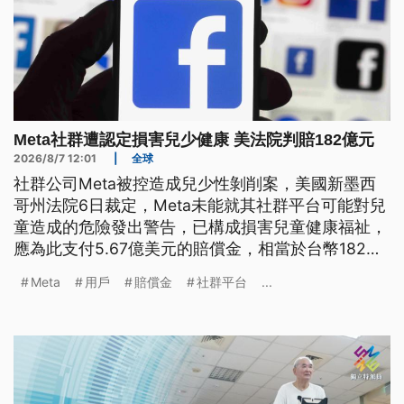
Meta社群遭認定損害兒少健康 美法院判賠182億元
2026/8/7 12:01
|
全球
社群公司Meta被控造成兒少性剝削案，美國新墨西
哥州法院6日裁定，Meta未能就其社群平台可能對兒
童造成的危險發出警告，已構成損害兒童健康福祉，
應為此支付5.67億美元的賠償金，相當於台幣182億
元，且須應用於青少年心理健康基金。此外，法院也
Meta
用戶
賠償金
社群平台
...
要求Meta應禁止成年用戶向未成年用戶傳送訊息、
並針對青少年用戶設置使用時數限制與夜間禁止推播
通知。