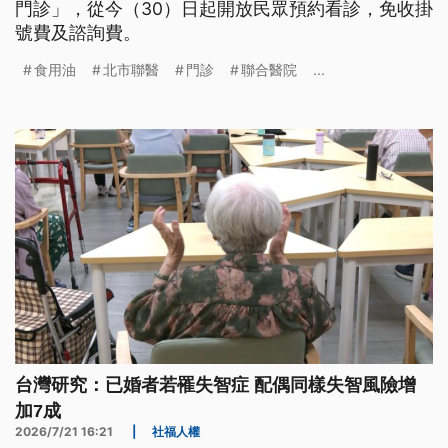
門診」，從今（30）日起開放民眾預約看診，免收掛
號費及諮詢費。
食用油
北市聯醫
門診
聯合醫院
...
台灣研究：已婚者若罹失智症 配偶同樣失智風險增
加7成
2026/7/21 16:21
|
社福人權