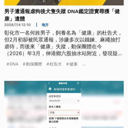
男子遭通報虐狗後犬隻失蹤 DNA鑑定證實尋獲「健
康」遺體
2026/7/4 12:10
|
地方
彰化市一名何姓男子，飼養名為「健康」的杜告犬，
但2月初卻被民眾通報，涉嫌多次以鐵鍊、麻繩抽打
虐待，而後來「健康」失蹤，動保團體在今
（2026）年3月，伸港鄉六股抽水站附近，發現疑似
健康的遺體，後經DNA鑑定無誤，彰化地檢署近日將
DNA
動保團體
杜告犬
健康
...
飼主依違反《動保法》起訴。