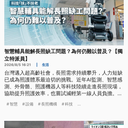
智慧輔具能解長照缺工問題？為何仍難以普及？【獨
立特派員】
2026/8/5 16:21
|
生活
台灣邁入超高齡社會，長照需求持續攀升，人力短缺
已成為照護體系最迫切的挑戰。近年AI監測、智慧感
測、外骨骼、照護機器人等科技陸續走進長照現場，
協助提升照護效率，也嘗試減輕第一線人員負擔。然
而，高昂建置成本、補助不足、法規限制及資訊安全
智慧
設備
長照機構
科技
...
風險，仍使智慧長照難以全面普及。當科技逐步改變
照護模式，制度是否能同步跟上，也成為高齡社會的
重要課題。