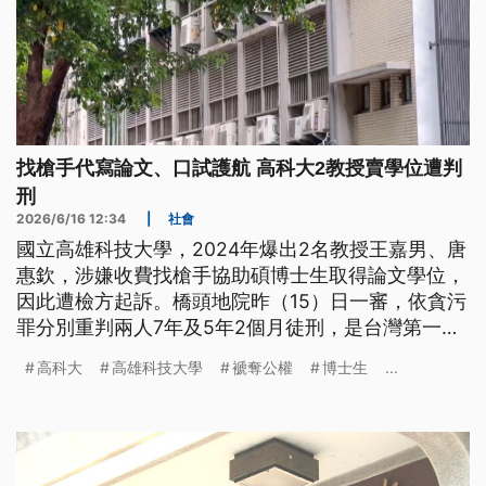
找槍手代寫論文、口試護航 高科大2教授賣學位遭判
刑
2026/6/16 12:34
|
社會
國立高雄科技大學，2024年爆出2名教授王嘉男、唐
惠欽，涉嫌收費找槍手協助碩博士生取得論文學位，
因此遭檢方起訴。橋頭地院昨（15）日一審，依貪污
罪分別重判兩人7年及5年2個月徒刑，是台灣第一個
因為賣學位遭判貪污的案例；6名付款的碩博士生也
高科大
高雄科技大學
褫奪公權
博士生
...
依交付賄賂罪，判處6到7個月不等徒刑、可緩刑，全
案可上訴。