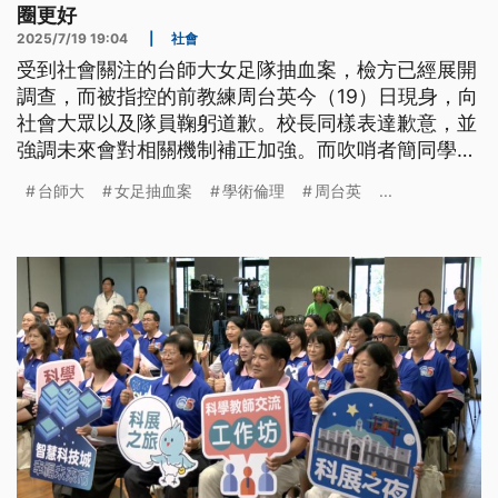
圈更好
2025/7/19 19:04
|
社會
受到社會關注的台師大女足隊抽血案，檢方已經展開
調查，而被指控的前教練周台英今（19）日現身，向
社會大眾以及隊員鞠躬道歉。校長同樣表達歉意，並
強調未來會對相關機制補正加強。而吹哨者簡同學透
過人本基金會發出聲明，希望透過這個過程讓體育圈
台師大
女足抽血案
學術倫理
周台英
...
變得更好，運動科班的制度都能有所調整。國科會則
強調，已經要求台師大組成調查委員，1個月內回報
調查結果，會在2個月內做成處分。