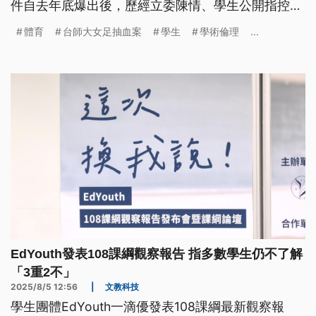
件自去年底爆出後，歷經立委陳情、學生公開指控到
教育部、國科會及衛福部介入調查，各界高度關注。
體育
台師大女足抽血案
學生
學術倫理
...
最終，周台英遭解聘並被註銷教練證，但相關真相與
責任仍待釐清。本案已超越單一個人行為，反映台灣
體育制度長期存在的沉痾。
EdYouth發表108課綱觀察報告 指多數學生仍不了解
「3重2不」
2025/8/5 12:56
|
文教科技
學生團體EdYouth一滴優發表108課綱最新觀察報