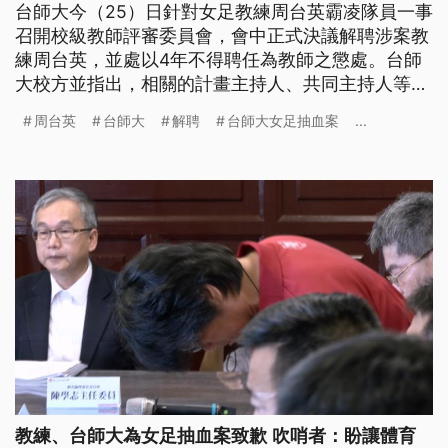
台師大今（25）日針對女足教練周台英霸凌隊員一事
召開校級教師評審委員會，會中正式決議解聘涉案教
練周台英，並處以4年不得聘任為教師之懲處。台師
大校方並指出，相關的計畫主持人、共同主持人等，
將由學術倫理調查小組釐清連帶責任並進行後續處
周台英
台師大
解聘
台師大女足抽血案
...
理。
教練、台師大為女足抽血案致歉 吹哨者：盼讓體育