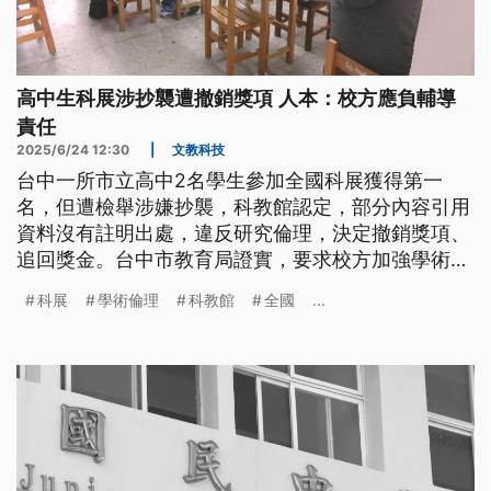
高中生科展涉抄襲遭撤銷獎項 人本：校方應負輔導
責任
2025/6/24 12:30
|
文教科技
台中一所市立高中2名學生參加全國科展獲得第一
名，但遭檢舉涉嫌抄襲，科教館認定，部分內容引用
資料沒有註明出處，違反研究倫理，決定撤銷獎項、
追回獎金。台中市教育局證實，要求校方加強學術倫
理教育。人本則認為，學生背負成績壓力，校方要負
科展
學術倫理
科教館
全國
...
起輔導責任。