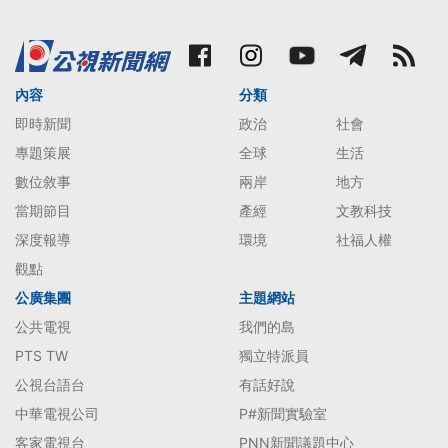
內容
分類
即時新聞
政治
社會
專題策展
全球
生活
數位敘事
兩岸
地方
當期節目
產經
文教科技
深度報導
環境
社福人權
觀點
公廣集團
主題網站
公共電視
我們的島
PTS TW
獨立特派員
公視台語台
有話好說
中華電視公司
P#新聞實驗室
客家電視台
PNN新聞議題中心