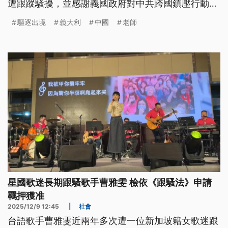
遭跟蹤騷擾，並感謝義國政府對中共跨國鎮壓行動採
取措施。
驅逐出境
義大利
中國
老師
星國歌迷長期跟騷歌手曹雅雯 檢依《跟騷法》申請
羈押獲准
2025/12/9 12:45
|
社會
台語歌手曹雅雯近兩年多次遭一位新加坡籍女歌迷跟