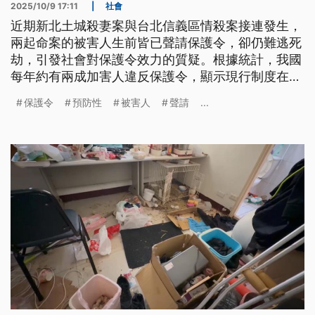
2025/10/9 17:11
|
社會
近期新北土城殺妻案與台北信義區情殺案接連發生，
兩起命案的被害人生前皆已聲請保護令，卻仍難逃死
劫，引發社會對保護令效力的質疑。根據統計，我國
每年約有兩成加害人違反保護令，顯示現行制度在執
行面、風險評估與跨機關協作上存在系統性缺口。衛
保護令
預防性
被害人
聲請
...
福部已於上月提出強化措施，但唯有從聲請流程、司
法人力、資訊流通到加害人處遇等面向全面改革，才
能真正織出綿密的安全防護網。