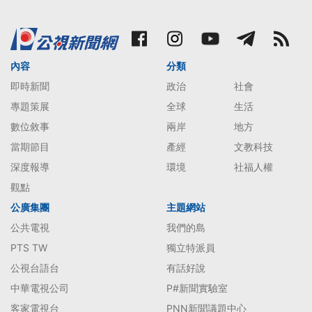
內容
分類
即時新聞
政治
社會
專題策展
全球
生活
數位敘事
兩岸
地方
當期節目
產經
文教科技
深度報導
環境
社福人權
觀點
公廣集團
主題網站
公共電視
我們的島
PTS TW
獨立特派員
公視台語台
有話好說
中華電視公司
P#新聞實驗室
客家電視台
PNN新聞議題中心