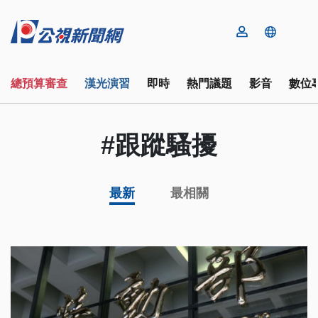
總預算審查
漢光演習
即時
熱門議題
影音
數位
#跟蹤騷擾
最新
最相關