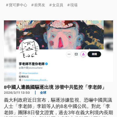
警方逮捕並下達限制令，沒想到仍舊無法阻止悲劇發
寶可夢中心
前男友
女店員
現場
生。
8中國人遭義國驅逐出境 涉替中共監控「李老師」
2026/3/11 13:50
|
全球
義大利政府近日宣布，驅逐涉嫌監視、恐嚇中國異議
人士「李老師」李穎等人的8名中國公民。對此「李
老師」團隊8日發文證實，過去3年在義大利境內長期