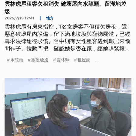
雲林虎尾租客欠租消失 破壞屋內水龍頭、留滿地垃
圾
2025/7/19 12:41
|
地方
雲林虎尾有房東指控，1名女房客不但積欠房租，還
惡意破壞屋內設備，留下滿地垃圾與寵物屍體，已經
尋求法律途徑求償。台中則有女性租客遇到鄰居來偷
聞鞋子、拉動門把，確認她是否在家，讓她趕緊報警
求助。
水龍頭
跟蹤騷擾
雲林縣
租屋處
...