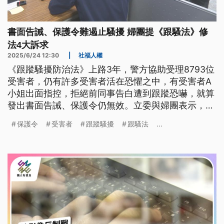
書面告誡、保護令難遏止騷擾 婦團提《跟騷法》修
法4大訴求
2025/6/24 12:30
|
社福人權
《跟蹤騷擾防治法》上路3年，警方協助受理8793位
受害者，仍有許多受害者活在恐懼之中，有受害者A
小姐出面指控，拒絕前同事告白遭到跟蹤恐嚇，就算
發出書面告誡、保護令仍無效。立委與婦團表示，現
行《跟騷法》仍有不足之處，提出增加緊急保護令、
保護令
受害者
跟蹤騷擾
跟騷法
...
受害者資料保護等4大訴求。