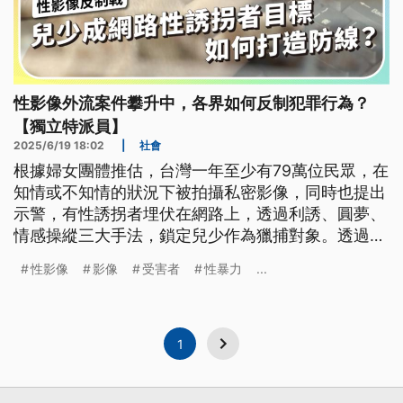
性影像外流案件攀升中，各界如何反制犯罪行為？
【獨立特派員】
2025/6/19 18:02
|
社會
根據婦女團體推估，台灣一年至少有79萬位民眾，在
知情或不知情的狀況下被拍攝私密影像，同時也提出
示警，有性誘拐者埋伏在網路上，透過利誘、圓夢、
情感操縱三大手法，鎖定兒少作為獵捕對象。透過報
導一起看看，性影像的危害與潛藏風險，以及有哪些
性影像
影像
受害者
性暴力
...
反制機制。
1