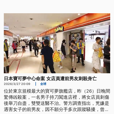
日本寶可夢中心命案 女店員遭前男友刺殺身亡
2026/3/27 20:09
|
全球
位於東京規模最大的寶可夢旗艦店，昨（26）日晚間
驚傳凶殺案，一名男子持刀闖進店裡，將女店員刺傷
後舉刀自盡，雙雙送醫不治。警方調查指出，兇嫌是
遇害女子的前男友，因不願分手多次跟蹤騷擾，曾被