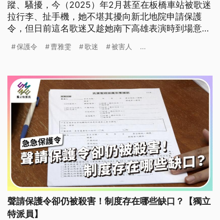
蹤、騷擾，今（2025）年2月甚至在板橋車站被歌迷
拉行李、扯手機，她不堪其擾向新北地院申請保護
令，但日前這名歌迷又趁她南下高雄表演時到場意圖
滋事，警方獲報將人帶回，檢方考量歌迷屢次違反保
保護令
曹雅雯
歌迷
被害人
...
護令並跟騷，向法院聲請羈押獲准，等本案執行完畢
後將驅逐出境。
聲請保護令卻仍被殺害！制度存在哪些缺口？【獨立
特派員】