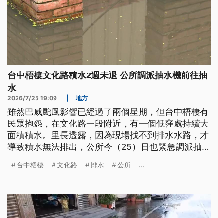
台中梧棲文化路積水2週未退 公所調派抽水機前往抽
水
2026/7/25 19:09
|
地方
雖然巴威颱風影響已經過了兩個星期，但台中梧棲有
民眾抱怨，在文化路一段附近，有一個低窪處持續大
面積積水。里長透露，因為現場找不到排水水路，才
導致積水無法排出，公所今（25）日也緊急調派抽水
機前往抽水，也會盡速會勘研議改善方案。
台中梧棲
文化路
排水
公所
...