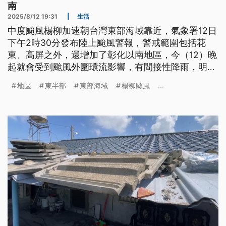
南
2025/8/12 19:31
|
生活
中度颱風楊柳加速朝台灣東部海域靠近，氣象署12日
下午2時30分發布陸上颱風警報，警戒範圍包括花
東、高屏之外，還增加了彰化以南地區，今（12）晚
起就會受到颱風外圍環流影響，有間接性降雨，明
（13）日一整天影響台灣最為劇烈，可能帶來強風豪
地區
東半部
東部海域
楊柳颱風
...
雨；預估中午前後登陸台東附近，包括東半部、嘉義
以南地區會有局部大雨，或是豪雨等級降雨機率。