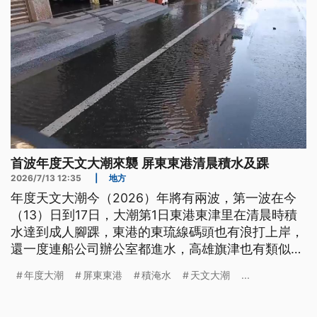
首波年度天文大潮來襲 屏東東港清晨積水及踝
2026/7/13 12:35
|
地方
年度天文大潮今（2026）年將有兩波，第一波在今
（13）日到17日，大潮第1日東港東津里在清晨時積
水達到成人腳踝，東港的東琉線碼頭也有浪打上岸，
還一度連船公司辦公室都進水，高雄旗津也有類似情
況，明後2日大潮潮位更高，縣市政府提醒沿海民眾
年度大潮
屏東東港
積淹水
天文大潮
...
小心防範。