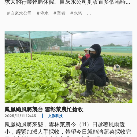
求大的行業乾脆休假。自來水公司則設置多個臨時取
水站，也呼籲停水期間要關閉電動抽水機的電源，慎
自來水公司
停水
業者
水塔
...
防火警。
鳳凰颱風將襲台 雲彰菜農忙搶收
2025/11/11 12:45
|
文教科技
鳳凰颱風將來襲，雲林菜農今（11）日趁著風雨還
小，趕緊加派人手採收，希望今日就能將蔬菜採收完