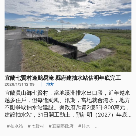
宜蘭七賢村逢颱易淹 縣府建抽水站估明年底完工
2026/1/31 12:09
|
地方
宜蘭員山鄉七賢村，當地溪洲排水出口段，近年越來
越多住戶，但每逢颱風、汛期，當地就會淹水，地方
不斷爭取抽水站建設。縣政府斥資2億5千800萬元，
建設抽水站，31日開工動土，預計明（2027）年底
完工。縣政府表示，完工前汛期，當地都會循往例，
抽水站
七賢村
宜蘭縣政府
排水
...
做好防災整備工作。