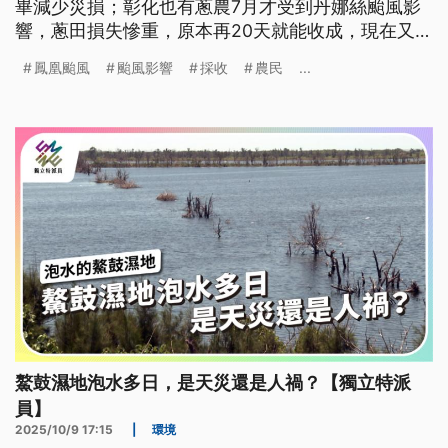
畢減少災損；彰化也有蔥農7月才受到丹娜絲颱風影
響，蔥田損失慘重，原本再20天就能收成，現在又有
颱風，目前只能準備抽水機因應，希望將農損降到最
鳳凰颱風
颱風影響
採收
農民
...
低。
鰲鼓濕地泡水多日，是天災還是人禍？【獨立特派
員】
2025/10/9 17:15
|
環境