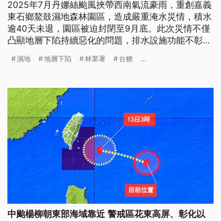
2025年7月丹娜絲颱風挾帶西南氣流豪雨，重創嘉義
東石鄉鰲鼓濕地森林園區，造成嚴重淹水災情，積水
逾40天未退，園區被迫封閉至9月底。此次災情不僅
凸顯地層下陷持續惡化的問題，排水設施功能不彰、
台糖養豬場上萬頭豬隻溺斃、生態環境遭受衝擊等多
濕地
地層下陷
林業署
台糖
...
重危機更一一浮現。這片每年吸引近300種鳥類造訪
的重要濕地，正面臨極端氣候與管理失能的雙重考
驗，候鳥季前景令人憂心。
中颱楊柳朝東部海域靠近 警戒區花東高屏、彰化以