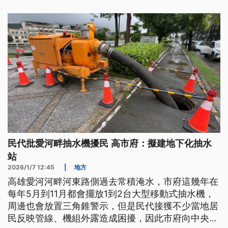
民代批愛河畔抽水機擾民 高市府：擬建地下化抽水
站
2026/1/7 12:45
|
地方
高雄愛河河畔河東路側過去常積淹水，市府這幾年在
每年5月到11月都會擺放1到2台大型移動式抽水機，
周邊也會放置三角錐警示，但是民代接獲不少當地居
民反映管線、機組外露造成困擾，因此市府向中央爭