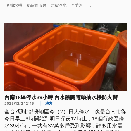
取經費，將新建1座地下化沉水式的抽水站，經費核
抽水機
高雄市民
積淹水
愛河
...
定後會儘快發包作業。
台南18區停水39小時 台水籲關電動抽水機防火警
2025/12/2 12:45
|
地方
全台7縣市部份地區今（2）日大停水，像是台南市從
今日早上9時開始到明日深夜12時止，18個行政區停
水39小時，一共有32萬多戶受到影響，許多用水需