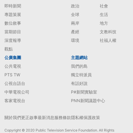
即時新聞
政治
社會
專題策展
全球
生活
數位敘事
兩岸
地方
當期節目
產經
文教科技
深度報導
環境
社福人權
觀點
公廣集團
主題網站
公共電視
我們的島
PTS TW
獨立特派員
公視台語台
有話好說
中華電視公司
P#新聞實驗室
客家電視台
PNN新聞議題中心
關於我們
更正啟事
最新消息
服務條款
隱私權保護政策
Copyright © 2020 Public Television Service Foundation. All Rights