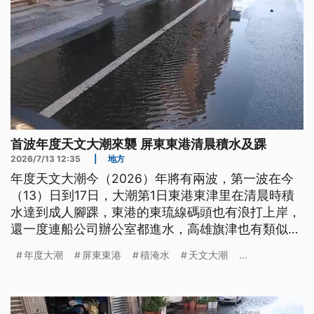
首波年度天文大潮來襲 屏東東港清晨積水及踝
2026/7/13 12:35
|
地方
年度天文大潮今（2026）年將有兩波，第一波在今
（13）日到17日，大潮第1日東港東津里在清晨時積
水達到成人腳踝，東港的東琉線碼頭也有浪打上岸，
還一度連船公司辦公室都進水，高雄旗津也有類似情
況，明後2日大潮潮位更高，縣市政府提醒沿海民眾
年度大潮
屏東東港
積淹水
天文大潮
...
小心防範。