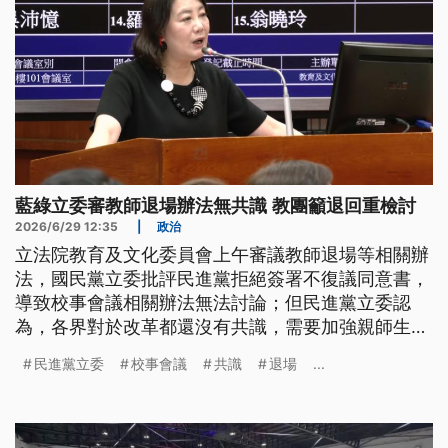
藍綠立委審教師退場辦法無共識 教團籲退回重檢討
2026/6/29 12:35
|
政治
立法院教育及文化委員會上午審議教師退場等相關辦
法，國民黨立委批評民進黨拒絕簽署不復議同意書，
導致校事會議相關辦法無法討論；但民進黨立委認
為，各界對於改革都還沒有共識，需要加強親師生間
的溝通；全教總則發聲明呼籲，退回教育部修正案，
民進黨立委
校事會議
共識
退場
...
重新檢討。