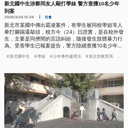
新北國中生涉夥同友人毆打學妹 警方查獲10名少年
到案
2026/3/24 12:34
|
社會
新北市某國中傳出霸凌案件，有學生被同校學姐等人
拳打腳踢還敲頭，校方今（24）日證實，是在校外發
生，主要是同儕間的言語糾紛，隨後發生肢體暴力行
為。受害學生已報案提告，警方陸續查獲10名少年到
案，依《少年事件處理法》、妨害自由、傷害等罪
新北國中生
學妹
少年事件處理法
新北市教育局
...
嫌，交由新北地院少年法庭後續審理。