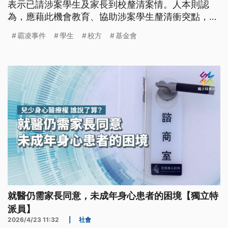
表示已請涉案學生及家長到校釐清案情。人本則認
為，應藉此機會教育、協助涉案學生釐清衝突點，找
出更好的解決辦法。
霸凌事件
學生
校方
基金會
就醫仍需家長同意，未成年身心患者的困境【獨立特
派員】
2026/4/23 11:32
|
社會