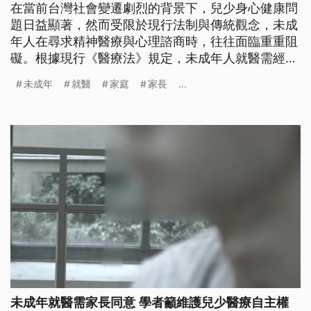
在當前台灣社會變遷劇烈的背景下，兒少身心健康問
題日益顯著，然而受限於現行法制與傳統觀念，未成
年人在尋求精神醫療與心理諮商時，往往面臨重重阻
礙。根據現行《醫療法》規定，未成年人就醫需經法
定代理人同意，這使得部分在家庭中孤立無援、或父
未成年
就醫
家庭
家長
...
母對身心疾病存有偏見的青少年，被迫在法律邊緣掙
扎，甚至錯過黃金治療期。今年初雖有民間團體於公
共政策平台發起「保障未成年身心科醫療自主」倡
議，但最終連署人數未達門檻，顯示該議題在社會大
眾認知中仍有極大的推動空間。
未成年就醫需家長同意 學者籲維護兒少醫療自主權