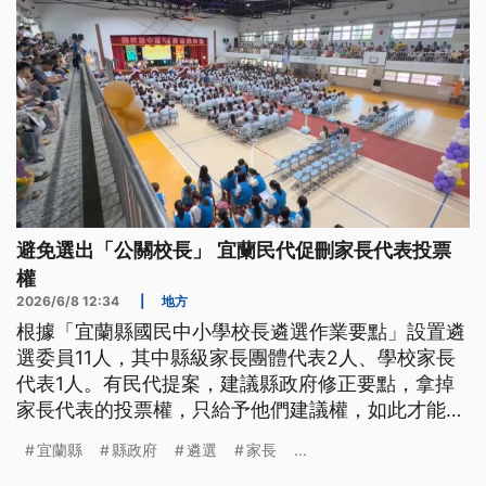
避免選出「公關校長」 宜蘭民代促刪家長代表投票
權
2026/6/8 12:34
|
地方
根據「宜蘭縣國民中小學校長遴選作業要點」設置遴
選委員11人，其中縣級家長團體代表2人、學校家長
代表1人。有民代提案，建議縣政府修正要點，拿掉
家長代表的投票權，只給予他們建議權，如此才能避
免公關校長問題，讓遴選回歸教育專業；縣政府表
宜蘭縣
縣政府
遴選
家長
...
示，會研議討論是否修法。