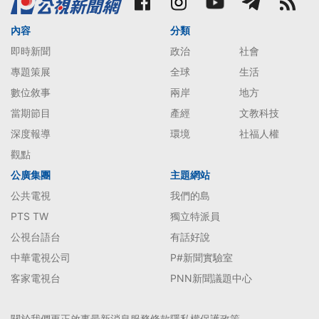
內容
分類
即時新聞
政治
社會
專題策展
全球
生活
數位敘事
兩岸
地方
當期節目
產經
文教科技
深度報導
環境
社福人權
觀點
公廣集團
主題網站
公共電視
我們的島
PTS TW
獨立特派員
公視台語台
有話好說
中華電視公司
P#新聞實驗室
客家電視台
PNN新聞議題中心
關於我們
更正啟事
最新消息
服務條款
隱私權保護政策