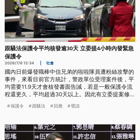
跟騷法保護令平均核發逾30天 立委提4小時內發緊急
保護令
2026/7/6 12:34
|
社會
國內日前爆發職棒中信兄弟的啦啦隊員遭粉絲攻擊的
事件，來看目前官方統計，警政單位受理案件後，平
均需要11.9天才會核發書面告誡，若是一般保護令流
程還更久，平均超過30天以上。因此有立委提案修
法，引進緊急保護令制度，只要被認定急迫危險，必
保護令
跟騷法
回應
聲請
須在4小時內緊急核發。也有立委提案刪除《跟蹤騷
擾防制法》「性與性別」這項構成要件，但內政部持
反對態度。