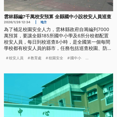
雲林縣編7千萬校安預算 全縣國中小設校安人員巡查
2026/1/26 12:34
|
地方
為了補足校園安全人力，雲林縣政府自籌編列7000
萬預算，要讓全縣185所國中小學及6所分校都配置
校安人員，每日到校巡查8小時，是全國第一個每間
學校都有校安人員的縣市，任務包括巡查校園、防治
校園霸凌、杜絕毒品滲透與緊急應變處理。
校安人員
教育處
校園安全
國中小
...