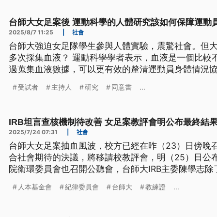
台師大女足案後 運動科學的人體研究該如何保障運動
2025/8/7 11:25
|
社會
台師大強迫女足隊學生參與人體實驗，震驚社會。但
多次採集血液？ 運動科學學者表示，血液是一個比較
過蒐集血液數據，可以更有效的釐清運動員身體情況
場運動員的權益該如何保障？
受試者
主持人
研究
同意書
...
IRB坦言查核機制待改善 女足案教評會明公布最終結
2025/7/24 07:31
|
社會
台師大女足案抽血風波，校方已經在昨（23）日傍晚
合社會期待的決議，將移請校教評會，明（25）日公
院衛環委員會也召開公聽會，台師大IRB主委陳學志
項不符之處，未來也將改善，增加實地查核的頻率。
人本基金會
紀律委員會
台師大
教練證
...