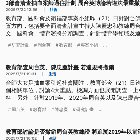
3部會清查抽血案師過往計劃 周台英博論若違法最重
2025/7/22 12:56
|
社會
教育部、國科會及衛福部專案小組昨（21）日針對台
置方向，包括要全面清查計畫主持人陳慶忠和教練周
文。國科會、體育署將分頭調查，針對體育學領域及
如果周台英的博士論文違反人體研究精神，最重會撤
研究計畫
周台英
教育部
專案小組
...
教育部查周台英、陳忠慶計畫 若違規將撤銷
2025/7/21 19:31
|
生活
台師大女足抽血案引起社會關注，教育部今（21）日
個相關單位，討論4大重點。檢調方面也展開調查，上
料。另外，針對2019年、2020年周台英以及陳忠慶
署也展開調查，若有違反人體試驗倫理委員會（IRB
周台英
教育部
陳忠慶
研究計畫
...
已經發表的論文撤稿。
教育部討論是否撤銷周台英教練證 將追溯2019年以前
2025/7/21 16:02
|
生活