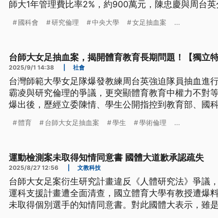
師大1年管理費比率2%，約900萬元，陳忠慶與周台英
國科會
研究倫理
中央大學
女足抽血案
...
台師大女足抽血案，揭開體育教育長期問題！【獨立
2025/9/1 14:38
|
社會
台灣師範大學女足隊爆發教練周台英強迫隊員抽血進
霸凌與研究倫理的爭議，更突顯體育教育中權力不對
爆出後，歷經立委陳情、學生公開指控到教育部、國
度關注。最終，周台英遭解聘並被註銷教練證，但相
體育
台師大女足抽血案
學生
學術倫理
...
超越單一個人行為，反映台灣體育制度長期存在的沉
運動檢測案未取得知情同意書 國體大道歉承認疏失
2025/8/27 12:56
|
文教科技
台師大女足案衍生研究計畫違反《人體研究法》爭議
運科支援計畫遭全面清查，國立體育大學有教授遭爆料，2
未取得個別選手的知情同意書。對此國體大表示，雖
會，但確實未取得個別選手同意書，將深切檢討相關