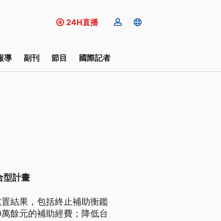
24H直播
報導
副刊
節目
國際記者
合型計畫
處置結果，包括終止補助衡鑑
0萬餘元的補助經費；降低台