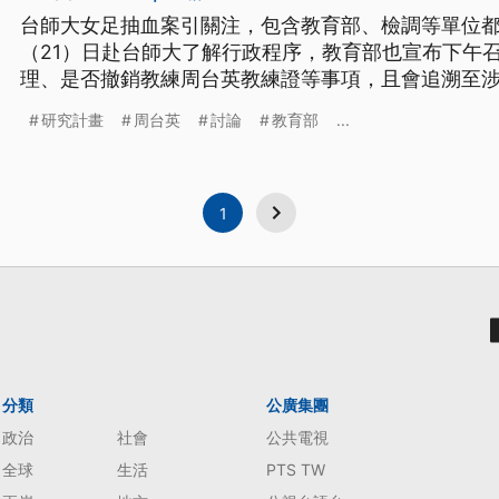
台師大女足抽血案引關注，包含教育部、檢調等單位
（21）日赴台師大了解行政程序，教育部也宣布下午
理、是否撤銷教練周台英教練證等事項，且會追溯至涉案
畫。
研究計畫
周台英
討論
教育部
...
1
分類
公廣集團
政治
社會
公共電視
全球
生活
PTS TW