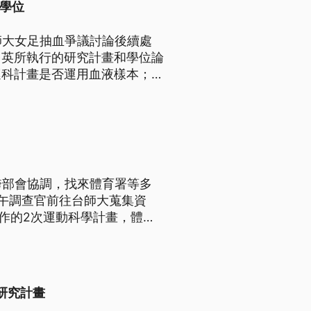
撤學位
師大女足抽血爭議討論後續處
台英所執行的研究計畫和學位論
運科計畫是否運用血液樣本；而
銷學位。
跨部會協調，找來體育署等多
午調查官前往台師大蒐集資
合作的2次運動科學計畫，體育
）規定，將要求銷毀數據，並將
研究計畫