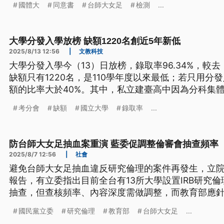
國體大
同意書
台師大女足
檢測
...
大學分發入學放榜 缺額1220名創近5年新低
2025/8/13 12:56
|
文教科技
大學分發入學今（13）日放榜，錄取率96.34%，較去（
缺額只有1220名，是110學年度以來最低；若只用分
額的比率大於40%。其中，私立建臺高中因為分科集
27人報考有20人獲錄取。
考分會
缺額
國立大學
錄取率
...
防台師大女足抽血案重演 藍委促調整倫審會抽查頻率
2025/8/7 12:56
|
社會
避免台師大女足抽血違反研究倫理的案件再發生，立
報告，有立委指出目前全台有13所大學設置IRB研究
抽查，但查核頻率、內容深度需做調整，而教育部應針
計畫，設立永久的單一申訴窗口。
國民黨立委
研究倫理
教育部
台師大女足
...