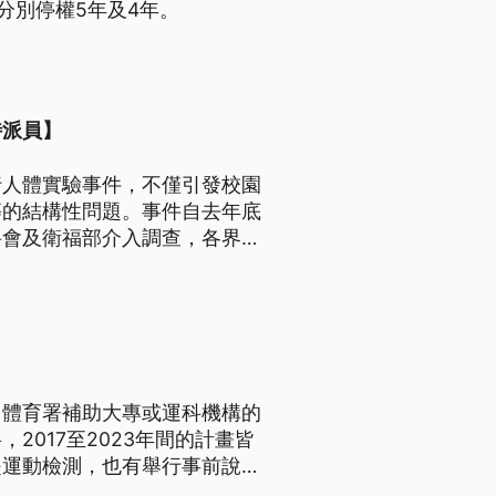
分別停權5年及4年。
特派員】
行人體實驗事件，不僅引發校園
等的結構性問題。事件自去年底
科會及衛福部介入調查，各界高
關真相與責任仍待釐清。本案已
痾。
，體育署補助大專或運科機構的
017至2023年間的計畫皆
是運動檢測，也有舉行事前說明
責任，改進審查機制。