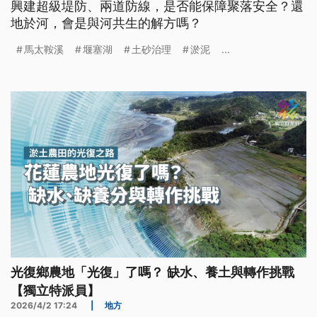
興建超級堤防、兩道防線，是否能保障聚落安全？還
地於河，會是與河共生的解方嗎？
馬太鞍溪
堰塞湖
土砂治理
淤泥
...
光復鄉農地「光復」了嗎？ 缺水、養土與轉作挑戰
【獨立特派員】
2026/4/2 17:24
|
地方