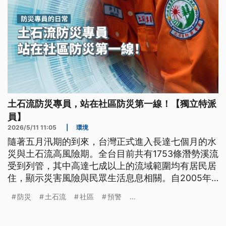
土石流防災專員，站在社區防災第一線！【獨立特派
員】
2026/5/11 11:05
|
環境
隨著五月汛期的到來，台灣正式進入長達七個月的水
災與土石流高風險期。全台目前共有1753條潛勢溪流
受到列管，其中高達七成以上的流域範圍均有居民居
住，顯示災害風險與民眾生活息息相關。自2005年
起，政府開始培訓「土石流防災專員」，這群穿著亮
防災
土石流
社區
預警
...
橘色制服的志工，成為社區內觀察風險、傳遞預警訊
息並協助第一線救災的關鍵力量，透過紮實的日常巡