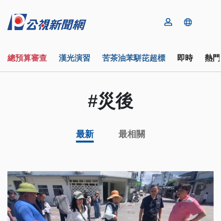
總預算審查
漢光演習
苦茶油苯駢芘超標
即時
熱門
#災後
最新
最相關