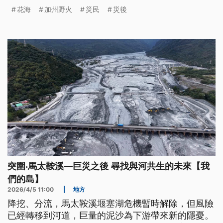
掏腰包拿出1萬2000美元（約新台幣38萬），在鎮上
花海
加州野火
災民
災後
700多處空地撒下2億5000萬顆州花加州罌粟的種
子，現在飽受摧殘的土地已綻放出橘色花海，加州罌
粟嬌弱中帶著韌性，也象徵災區浴火重生的希望。
突圍‧馬太鞍溪—巨災之後 尋找與河共生的未來【我
們的島】
2026/4/5 11:00
|
地方
降挖、分流，馬太鞍溪堰塞湖危機暫時解除，但風險
已經轉移到河道，巨量的泥沙為下游帶來新的隱憂。