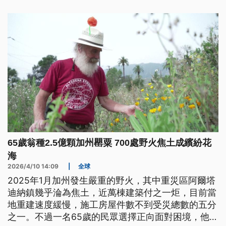
65歲翁種2.5億顆加州罌粟 700處野火焦土成繽紛花
海
2026/4/10 14:09
|
全球
2025年1月加州發生嚴重的野火，其中重災區阿爾塔
迪納鎮幾乎淪為焦土，近萬棟建築付之一炬，目前當
地重建速度緩慢，施工房屋件數不到受災總數的五分
之一。不過一名65歲的民眾選擇正向面對困境，他自