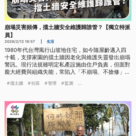
崩塌災害頻傳，擋土牆安全維護歸誰管？【獨立特派
員】
2026/2/12 16:57
|
生活
1980年代台灣風行山坡地住宅，如今隨屋齡邁入四
十載，支撐家園的擋土牆因老化與維護失靈發出崩塌
警訊。現行法規雖明定私產設施由住戶負責，但面對
龐大經費與組織失能，常陷入「不崩塌、不搶修」的
行政困局。隨極端氣候加劇，坡地安全不能僅靠災後
擋土牆
社區
管理
監測
...
應變。透過行政單位整併、科技監測與社區自救，打
破被動修補的循環，唯有將擋土設施納入公共安全體
系，跨越私產邊界落實預防管理，才能守護居民在風
雨中的居住權與生命安全。