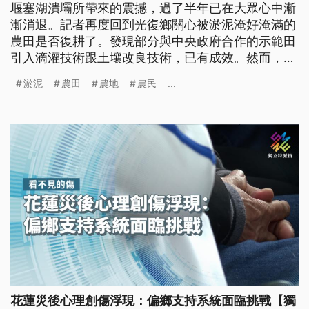
堰塞湖潰壩所帶來的震撼，過了半年已在大眾心中漸
漸消退。記者再度回到光復鄉關心被淤泥淹好淹滿的
農田是否復耕了。發現部分與中央政府合作的示範田
引入滴灌技術跟土壤改良技術，已有成效。然而，大
部分的田仍維持滿是淤泥或缺水的狀態。獨立特派員
淤泥
農田
農地
農民
...
檢視復耕路上的挑戰，包括缺水成常態、清除淤泥及
改良土壤成本高、轉作農作對農民來說如同轉系就讀
一樣難。
花蓮災後心理創傷浮現：偏鄉支持系統面臨挑戰【獨