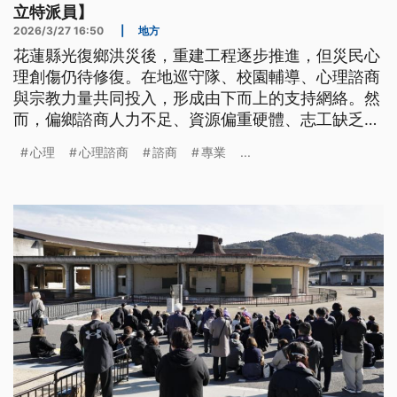
立特派員】
2026/3/27 16:50
|
地方
花蓮縣光復鄉洪災後，重建工程逐步推進，但災民心
理創傷仍待修復。在地巡守隊、校園輔導、心理諮商
與宗教力量共同投入，形成由下而上的支持網絡。然
而，偏鄉諮商人力不足、資源偏重硬體、志工缺乏專
業訓練等問題，仍限制心理復原成效。災後重建須整
心理
心理諮商
諮商
專業
...
合政府與民間資源，並因應不同族群的創傷差異，才
能有效提升社區心理韌性。