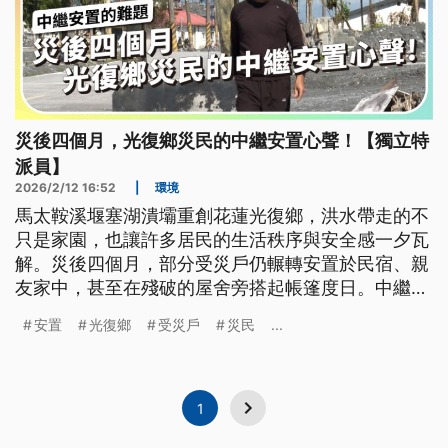
災後四個月，光復鄉災民的中繼安置心聲！【獨立特
派員】
2026/2/12 16:52
|
環境
馬太鞍溪堰塞湖潰壩重創花蓮光復鄉，洪水帶走的不
只是家園，也讓許多居民的生活秩序與安全感一夕瓦
解。災後四個月，部分受災戶仍輾轉安置於民宿、親
友家中，甚至在殘破的屋舍旁搭起帳篷度日。中繼安
置進度緩慢、補助制度與實際需求落差，加上房屋鑑
安置
光復鄉
受災戶
災民
...
定與河川治理爭議，使重建之路充滿不確定性。對長
者與部落居民而言，重建不只是修補房舍，更關乎文
化連結、心理復原與能否安心生活的基本條件。
1