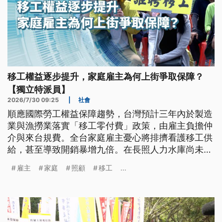
移工權益逐步提升，家庭雇主為何上街爭取保障？
【獨立特派員】
2026/7/30 09:25
|
社會
順應國際勞工權益保障趨勢，台灣預計三年內於製造
業與漁撈業落實「移工零付費」政策，由雇主負擔仲
介與來台規費。全台家庭雇主憂心將排擠看護移工供
給，甚至導致開銷暴增九倍。在長照人力水庫尚未健
全、部會權責切割的情況下，重症失能家庭陷入照顧
雇主
家庭
照顧
移工
...
空窗與經濟重擔的困境，呼籲政府亦應正視雇主的生
存權與支持體系。