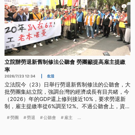
立院辦勞退新舊制修法公聽會 勞團籲提高雇主提繳
率
2026/7/23 12:34
|
生活
立法院今（23）日舉行勞退新舊制修法的公聽會，大
批勞團集結立院，強調台灣的經濟成長有目共睹，今
（2026）年的GDP還上修到接近10%，要求勞退新
制，雇主提繳率從6%調至12%。不過公聽會上，資方
團體則希望政府能鼓勵勞方提高自提率；對於勞資意
勞團
勞退
公聽會
雇主
...
見，勞動部表示持續溝通，持續蒐集意見。