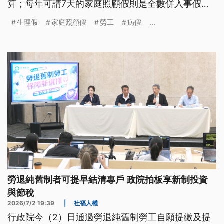
算；每年可請7天的家庭照顧假則是全數併入事假計
算。有學者與民團認為，政府以資方邏輯訂定制度，
生理假
家庭照顧假
勞工
病假
...
導致「給假不乾脆」。
勞退純舊制者可提早結清專戶 政院拍板享新制投資
與節稅
2026/7/2 19:39
|
社福人權
行政院今（2）日通過勞退純舊制勞工自願提繳及提