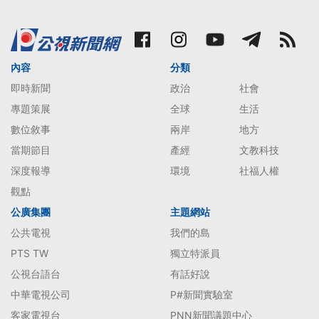
內容
分類
即時新聞
政治
社會
專題策展
全球
生活
數位敘事
兩岸
地方
當期節目
產經
文教科技
深度報導
環境
社福人權
觀點
公廣集團
主題網站
公共電視
我們的島
PTS TW
獨立特派員
公視台語台
有話好說
中華電視公司
P#新聞實驗室
客家電視台
PNN新聞議題中心