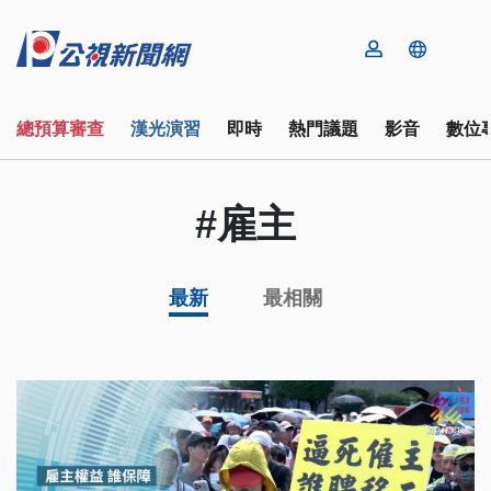
總預算審查
漢光演習
即時
熱門議題
影音
數位
#雇主
最新
最相關