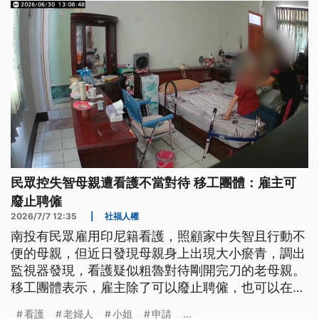
民眾控失智母親遭看護不當對待 移工團體：雇主可
廢止聘僱
2026/7/7 12:35
|
社福人權
南投有民眾雇用印尼籍看護，照顧家中失智且行動不
便的母親，但近日發現母親身上出現大小瘀青，調出
監視器發現，看護疑似粗魯對待剛開完刀的老母親。
移工團體表示，雇主除了可以廢止聘僱，也可以在等
待遞補的時間申請喘息服務。
看護
老婦人
小姐
申請
...