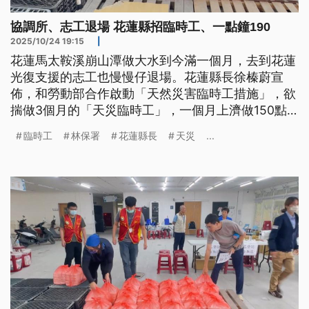
協調所、志工退場 花蓮縣招臨時工、一點鐘190
2025/10/24 19:15
|
花蓮馬太鞍溪崩山潭做大水到今滿一個月，去到花蓮
光復支援的志工也慢慢仔退場。花蓮縣長徐榛蔚宣
佈，和勞動部合作啟動「天然災害臨時工措施」，欲
揣做3個月的「天災臨時工」，一個月上濟做150點
鐘，一點鐘工錢190箍；工作內容包含重建家園、環
臨時工
林保署
花蓮縣長
天災
...
境清理和搬物資。（新聞標題、導言為台語文）