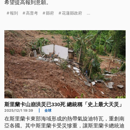
希望提高報到意願。
報到
高普考
縣府
花蓮縣政府
...
斯里蘭卡山崩洪災已330死 總統稱「史上最大天災」
2025/12/1 19:39
|
全球
在斯里蘭卡東部海域形成的熱帶氣旋迪特瓦，重創南
亞各國。其中斯里蘭卡受災慘重，讓斯里蘭卡總統迪