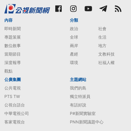
內容
分類
即時新聞
政治
社會
專題策展
全球
生活
數位敘事
兩岸
地方
當期節目
產經
文教科技
深度報導
環境
社福人權
觀點
公廣集團
主題網站
公共電視
我們的島
PTS TW
獨立特派員
公視台語台
有話好說
中華電視公司
P#新聞實驗室
客家電視台
PNN新聞議題中心