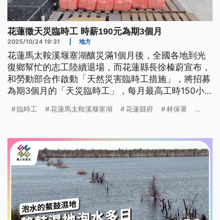
花蓮徵天災臨時工 時薪190元為期3個月
2025/10/24 19:31
|
地方
花蓮馬太鞍溪堰塞湖釀災滿1個月後，全國各地到光
復鄉幫忙的志工陸續退場，而花蓮縣長徐榛蔚宣布，
和勞動部合作啟動「天然災害臨時工措施」，將招募
為期3個月的「天災臨時工」，每月最高工時150小
時、時薪190元，工作內容包含重建家園、環境清理
臨時工
花蓮馬太鞍溪堰塞湖
花蓮縣府
林保署
...
與物資搬運，希望讓受災及失業民眾在重建家園的同
時，也能重拾穩定的生活。