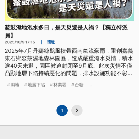
鰲鼓濕地泡水多日，是天災還是人禍？【獨立特派
員】
2025/10/9 17:15
|
環境
2025年7月丹娜絲颱風挾帶西南氣流豪雨，重創嘉義
東石鄉鰲鼓濕地森林園區，造成嚴重淹水災情，積水
逾40天未退，園區被迫封閉至9月底。此次災情不僅
凸顯地層下陷持續惡化的問題，排水設施功能不彰、
台糖養豬場上萬頭豬隻溺斃、生態環境遭受衝擊等多
濕地
地層下陷
林業署
台糖
...
重危機更一一浮現。這片每年吸引近300種鳥類造訪
的重要濕地，正面臨極端氣候與管理失能的雙重考
驗，候鳥季前景令人憂心。
1