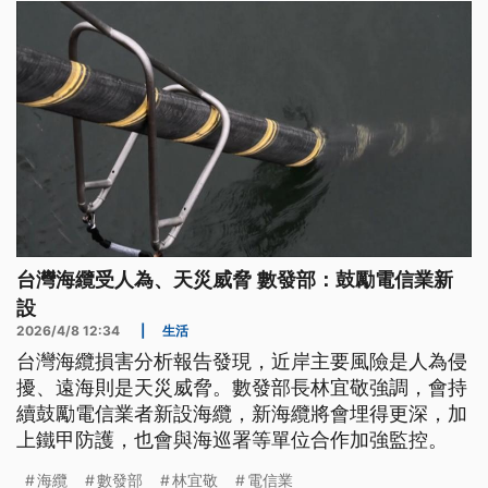
台灣海纜受人為、天災威脅 數發部：鼓勵電信業新
設
2026/4/8 12:34
|
生活
台灣海纜損害分析報告發現，近岸主要風險是人為侵
擾、遠海則是天災威脅。數發部長林宜敬強調，會持
續鼓勵電信業者新設海纜，新海纜將會埋得更深，加
上鐵甲防護，也會與海巡署等單位合作加強監控。
海纜
數發部
林宜敬
電信業