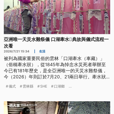
亞洲唯一天災水難祭儀 口湖牽水𰹬典故與儀式流程一
次看
2026/7/21 15:34
|
生活
被列為國家重要民俗的雲林「口湖牽水（車藏）」
（俗稱牽水狀），從1845年為悼念水災死者舉辦至
今已有181年歷史，是全亞洲唯一的天災水難祭儀，
今（2026）年則訂於7月20、21兩日舉行。牽水狀
是什麼？祭祀過程中有哪些特殊儀式？近年為何被認
儀式
雲林縣
SHE
口湖鄉
...
列為無形文化資產？