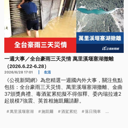
一週大事／全台豪雨三天災情 萬里溪堰塞湖撤離
（2026.6.22-6.28）
2026/6/28 17:01
|
生活
《公視新聞網》為您精選一週國內外大事，關注焦點
包括：全台豪雨三天災情、萬里溪堰塞湖撤離、金曲
37頒獎典禮、毒酒駕累犯擬不得假釋、委內瑞拉連2
起規模7強震、英首相施凱爾請辭。
萬里溪堰塞湖
施凱爾
酒駕累犯
落日飛車
...