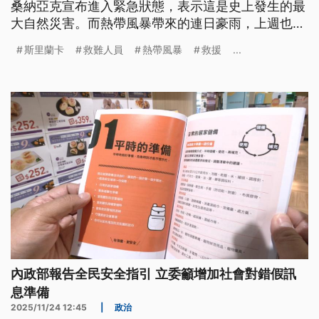
桑納亞克宣布進入緊急狀態，表示這是史上發生的最
大自然災害。而熱帶風暴帶來的連日豪雨，上週也重
創印尼、泰國和馬來西亞等東南亞國家，至少造成
斯里蘭卡
救難人員
熱帶風暴
救援
...
900人罹難。
內政部報告全民安全指引 立委籲增加社會對錯假訊
息準備
2025/11/24 12:45
|
政治