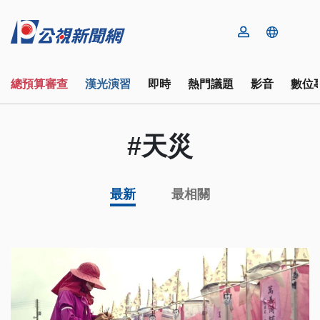
總預算審查
漢光演習
即時
熱門議題
影音
數位
#天災
最新
最相關