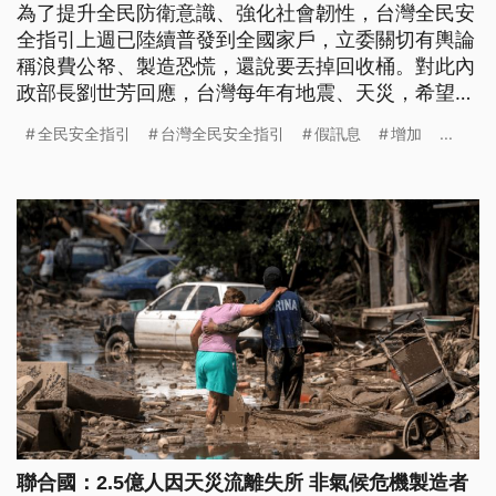
為了提升全民防衛意識、強化社會韌性，台灣全民安
全指引上週已陸續普發到全國家戶，立委關切有輿論
稱浪費公帑、製造恐慌，還說要丟掉回收桶。對此內
政部長劉世芳回應，台灣每年有地震、天災，希望民
眾能看內容再決定要不要丟入回收桶。
全民安全指引
台灣全民安全指引
假訊息
增加
...
聯合國：2.5億人因天災流離失所 非氣候危機製造者