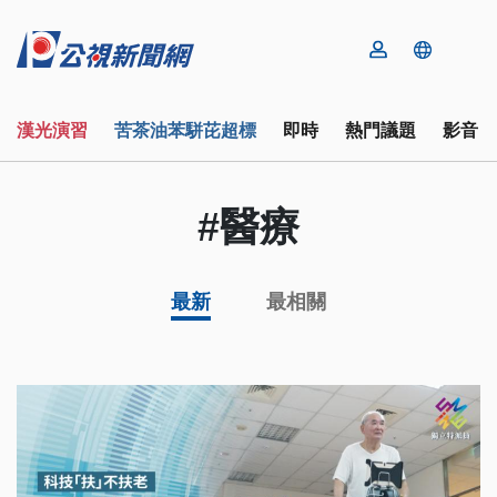
漢光演習
苦茶油苯駢芘超標
即時
熱門議題
影音
#醫療
最新
最相關