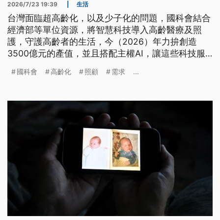
2026/7/23 19:39
|
生活
台灣面臨超高齡化，以及少子化的問題，國科會結合
經濟部等單位資源，將智慧科技導入高齡醫療及照
護，守護高齡者的生活，今（2026）年力拚創造
3500億元的產值，並且搭配主權AI，讓這些科技服
務落地。
國科會
高齡化
照顧
需求
...