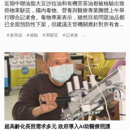
近期中聯油脂大豆沙拉油和有機苦茶油都被檢驗出致
癌物苯駢芘，國內毒物、營養與醫療專業團體上午舉
行聯合記者會。毒物專家表示，雖然目前問題油品都
已全面預防性下架，但建議主管機關應針對所有食用
油品擴大檢驗，找出苯駢芘出現的真正原因，才能重
食用油
檢驗
苯駢芘
記者會
...
拾民眾對食品安全的信心。
超高齡化長照需求多元 政府導入AI助醫療照護