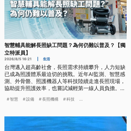
智慧輔具能解長照缺工問題？為何仍難以普及？【獨
立特派員】
2026/8/5 16:21
|
生活
台灣邁入超高齡社會，長照需求持續攀升，人力短缺
已成為照護體系最迫切的挑戰。近年AI監測、智慧感
測、外骨骼、照護機器人等科技陸續走進長照現場，
協助提升照護效率，也嘗試減輕第一線人員負擔。然
而，高昂建置成本、補助不足、法規限制及資訊安全
智慧
設備
長照機構
科技
...
風險，仍使智慧長照難以全面普及。當科技逐步改變
照護模式，制度是否能同步跟上，也成為高齡社會的
重要課題。