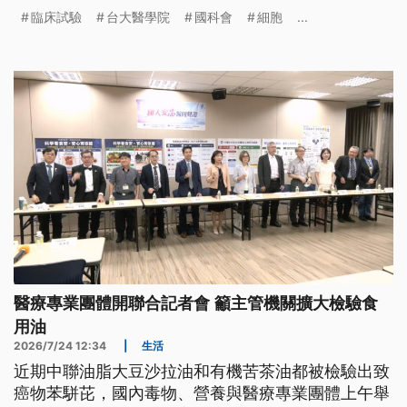
（24）日再與廠商簽約，建立未來技轉、授權、委託
臨床試驗
台大醫學院
國科會
細胞
...
製造或新創合作。
醫療專業團體開聯合記者會 籲主管機關擴大檢驗食
用油
2026/7/24 12:34
|
生活
近期中聯油脂大豆沙拉油和有機苦茶油都被檢驗出致
癌物苯駢芘，國內毒物、營養與醫療專業團體上午舉