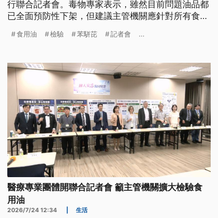
行聯合記者會。毒物專家表示，雖然目前問題油品都
已全面預防性下架，但建議主管機關應針對所有食用
油品擴大檢驗，找出苯駢芘出現的真正原因，才能重
食用油
檢驗
苯駢芘
記者會
...
拾民眾對食品安全的信心。
醫療專業團體開聯合記者會 籲主管機關擴大檢驗食
用油
2026/7/24 12:34
|
生活