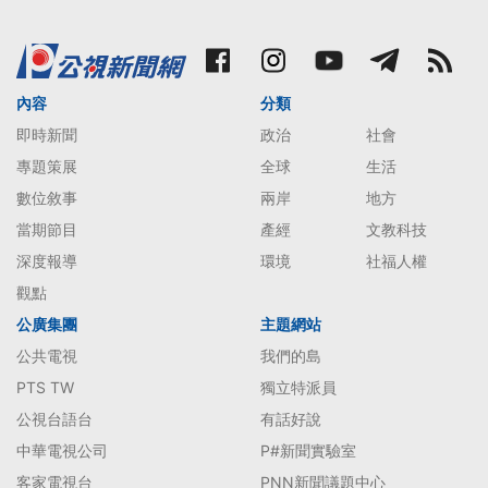
內容
分類
即時新聞
政治
社會
專題策展
全球
生活
數位敘事
兩岸
地方
當期節目
產經
文教科技
深度報導
環境
社福人權
觀點
公廣集團
主題網站
公共電視
我們的島
PTS TW
獨立特派員
公視台語台
有話好說
中華電視公司
P#新聞實驗室
客家電視台
PNN新聞議題中心