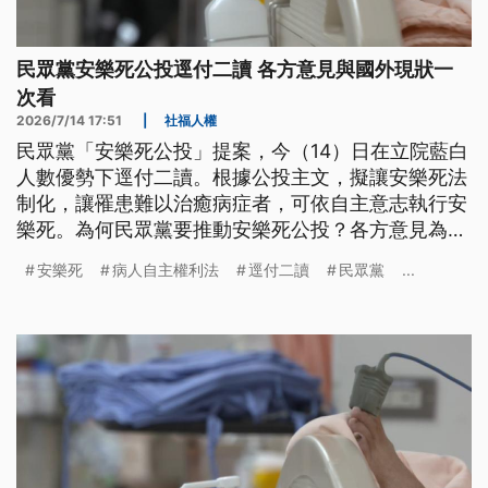
民眾黨安樂死公投逕付二讀 各方意見與國外現狀一
次看
2026/7/14 17:51
|
社福人權
民眾黨「安樂死公投」提案，今（14）日在立院藍白
人數優勢下逕付二讀。根據公投主文，擬讓安樂死法
制化，讓罹患難以治癒病症者，可依自主意志執行安
樂死。為何民眾黨要推動安樂死公投？各方意見為
何？
安樂死
病人自主權利法
逕付二讀
民眾黨
...