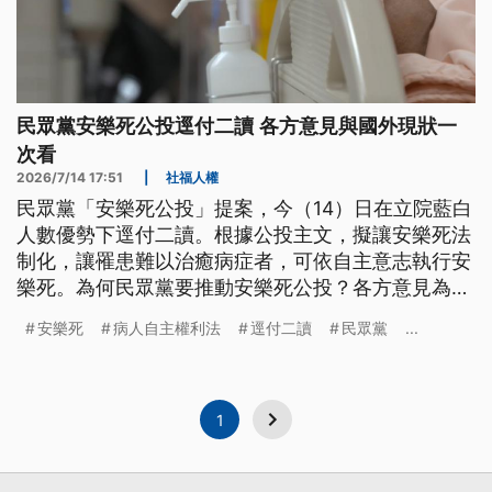
民眾黨安樂死公投逕付二讀 各方意見與國外現狀一
次看
2026/7/14 17:51
|
社福人權
民眾黨「安樂死公投」提案，今（14）日在立院藍白
人數優勢下逕付二讀。根據公投主文，擬讓安樂死法
制化，讓罹患難以治癒病症者，可依自主意志執行安
樂死。為何民眾黨要推動安樂死公投？各方意見為
何？
安樂死
病人自主權利法
逕付二讀
民眾黨
...
1