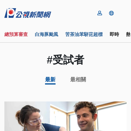
總預算審查
白海豚颱風
苦茶油苯駢芘超標
即時
熱
#受試者
最新
最相關