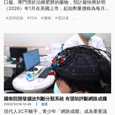
口服、專門用於治療肥胖的藥物，預計最快將於明
（2026）年1月在美國上市，起始劑量價格為每月
149美元（約新台幣4700元）。製藥商諾和諾德表
諾和諾德
FDA
藥物
受試者
...
示，口服版Wegovy的成效與針劑版相當，受試者在
15個月內平均減掉了13.6%體重。
國衛院開發腦波判斷分類系統 有望助評斷網路成癮
2025/12/18 12:45
|
生活
現代人3C不離手，青少年「網路成癮」成為重要議