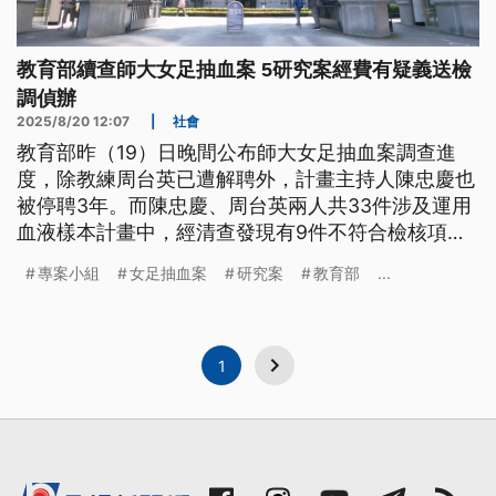
教育部續查師大女足抽血案 5研究案經費有疑義送檢
調偵辦
2025/8/20 12:07
|
社會
教育部昨（19）日晚間公布師大女足抽血案調查進
度，除教練周台英已遭解聘外，計畫主持人陳忠慶也
被停聘3年。而陳忠慶、周台英兩人共33件涉及運用
血液樣本計畫中，經清查發現有9件不符合檢核項
目，後續將根據審議結果追繳補助款、裁罰校方與相
專案小組
女足抽血案
研究案
教育部
...
關研究人員，甚至解散該校倫審會。此外涉及強迫學
生繳回受試者費用部分，體育署查核後發現，確實有
部分經費流向有疑義，已將5研究案移送檢調偵辦。
1