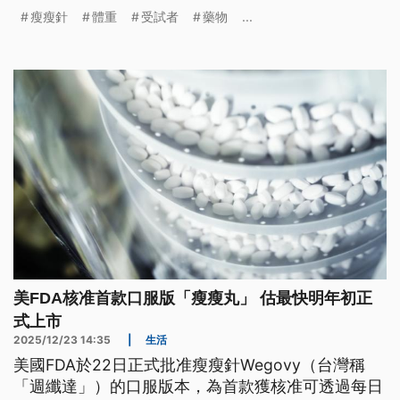
用瘦瘦針則是1.5年，速度比透過飲食控制或是運動
瘦瘦針
體重
受試者
藥物
...
等方式減重者還要快近4倍。相關研究成果已刊登在
權威期刊《英國醫學期刊》（BMJ）上。
美FDA核准首款口服版「瘦瘦丸」 估最快明年初正
式上市
2025/12/23 14:35
|
生活
美國FDA於22日正式批准瘦瘦針Wegovy（台灣稱
「週纖達」）的口服版本，為首款獲核准可透過每日