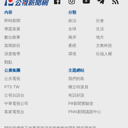
內容
分類
即時新聞
政治
社會
專題策展
全球
生活
數位敘事
兩岸
地方
當期節目
產經
文教科技
深度報導
環境
社福人權
觀點
公廣集團
主題網站
公共電視
我們的島
PTS TW
獨立特派員
公視台語台
有話好說
中華電視公司
P#新聞實驗室
客家電視台
PNN新聞議題中心
關於我們
更正啟事
最新消息
服務條款
隱私權保護政策