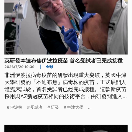
英研發本迪布焦伊波拉疫苗 首名受試者已完成接種
2026/7/29 19:39
|
全球
非洲伊波拉病毒疫苗的研發出現重大突破，英國牛津
大學研發的「本迪布焦」病毒株的疫苗，正式展開人
體臨床試驗，首名受試者已經完成接種。這款新疫苗
採用與AZ新冠疫苗相同的技術平台，由研發到進入
臨床試驗僅花費8週。感染重災區的民主剛果，從5月
伊波拉
受試者
研發
牛津大學
...
至今的病例累積突破3200例，超過1400人死亡，受
波及的鄰國烏干達28日宣布，國內正式免於伊波拉的
威脅。