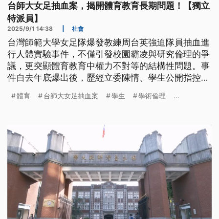
台師大女足抽血案，揭開體育教育長期問題！【獨立
特派員】
2025/9/1 14:38
|
社會
台灣師範大學女足隊爆發教練周台英強迫隊員抽血進
行人體實驗事件，不僅引發校園霸凌與研究倫理的爭
議，更突顯體育教育中權力不對等的結構性問題。事
件自去年底爆出後，歷經立委陳情、學生公開指控到
教育部、國科會及衛福部介入調查，各界高度關注。
體育
台師大女足抽血案
學生
學術倫理
...
最終，周台英遭解聘並被註銷教練證，但相關真相與
責任仍待釐清。本案已超越單一個人行為，反映台灣
體育制度長期存在的沉痾。