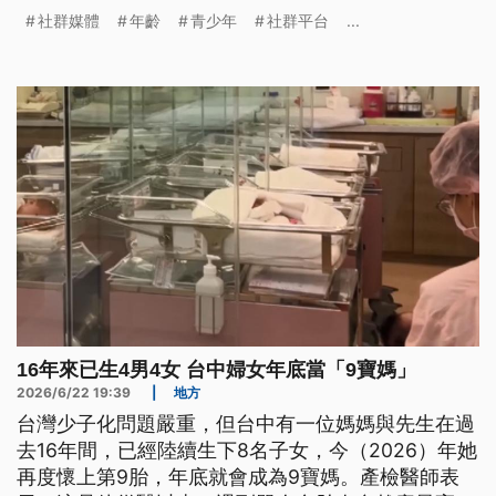
社群媒體
年齡
青少年
社群平台
...
16年來已生4男4女 台中婦女年底當「9寶媽」
2026/6/22 19:39
|
地方
台灣少子化問題嚴重，但台中有一位媽媽與先生在過
去16年間，已經陸續生下8名子女，今（2026）年她
再度懷上第9胎，年底就會成為9寶媽。產檢醫師表