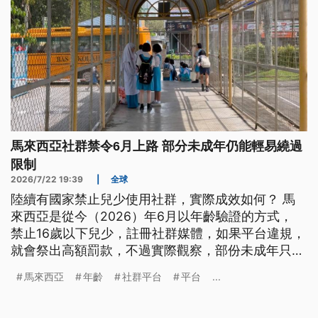
馬來西亞社群禁令6月上路 部分未成年仍能輕易繞過
限制
2026/7/22 19:39
|
全球
陸續有國家禁止兒少使用社群，實際成效如何？ 馬
來西亞是從今（2026）年6月以年齡驗證的方式，
禁止16歲以下兒少，註冊社群媒體，如果平台違規，
就會祭出高額罰款，不過實際觀察，部份未成年只要
透過修改出生年份，還是能輕易繞過限制，正常使用
馬來西亞
年齡
社群平台
平台
...
社群平台，顯然這禁令難以落實控管。