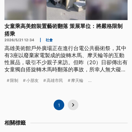
女童乘高美館裝置藝術翻落 策展單位：將嚴格限制
搭乘
2026/5/21 12:34
|
社會
高雄美術館戶外廣場正在進行台電公共藝術祭，其中
有3座以廢棄家電製成的旋轉木馬、摩天輪等的互動
性展品，吸引不少親子來訪。但昨（20）日卻傳出有
女童獨自搭旋轉木馬時翻落的事故，所幸人無大礙。
策展單位表示後續會對搭乘限制嚴格要求，也會跟藝
限制
小朋友
高雄市民
摩天輪
...
術家討論展品是否需調整或加固。
1
相關標籤