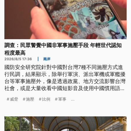
調查：民眾警覺中國非軍事施壓手段 年輕世代認知
程度最高
2026/8/5 17:36
|
兩岸
國防安全研究院針對中國對台灣7種不同施壓方式進
行民調，結果顯示，除舉行軍演、派出軍機或軍艦擾
台等軍事施壓外，像是透過政黨、地方交流影響台灣
社會，或是大量收看中國短影音及使用中國慣用語
等，也均被過半民眾視為已對台灣構成威脅。而在不
威脅
施壓
比例
軍事
...
同年齡層對於中國威脅認知差異中，則以20至29歲
者警覺程度最高。