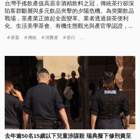
台灣手搖飲產值高居非酒精飲料之冠，傳統茶行卻深
陷客群斷層與多元飲品夾擊的夕陽危機。為突圍飲品
戰場，茶產業正掀起全面變革。業者透過袋茶便利
化、生活美學茶會、有機生態觀光與產官學認證，成
功拓展年輕與國際客群。面對東南亞國家推出低價且
茶葉
傳統
消費者
茶行
...
品質不俗的茶葉，台灣茶致力於精製茶，開發創新又
多元的風味，在百家爭鳴的市場中奠定下個齒頰生香
的百年風華。
去年逾50名15歲以下兒童涉謀殺 瑞典擬下修刑責至