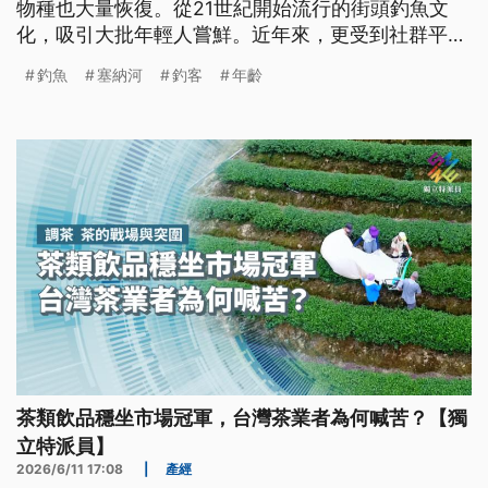
物種也大量恢復。從21世紀開始流行的街頭釣魚文
化，吸引大批年輕人嘗鮮。近年來，更受到社群平台
分享釣魚成果的影響，街頭釣客的人數變多、年齡層
釣魚
塞納河
釣客
年齡
也下降，連帶使得釣具租售業者生意興隆。
茶類飲品穩坐市場冠軍，台灣茶業者為何喊苦？【獨
立特派員】
2026/6/11 17:08
|
產經