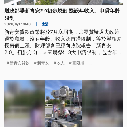
財政部曝新青安2.0初步規劃 擬設年收入、申貸年齡
限制
2026/6/1 19:40
|
生活
新青安貸款政策將於7月底屆期，民團質疑過去政策
過於寬鬆，沒有年齡、收入及首購限制，等於變相助
長房價上漲。財經部會已經向政院報告「新青安
2.0」初步方向，未來將祭出3大申請限制，包含年收
入、房屋總價及申貸年齡等，其中年所得200萬元以
新青安貸款
新青安
收入
寬限期
...
上者，不能申請新青安2.0，不過還有待行政院最後
拍板定案。