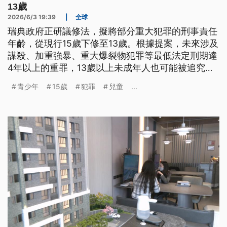
13歲
2026/6/3 19:39
|
全球
瑞典政府正研議修法，擬將部分重大犯罪的刑事責任
年齡，從現行15歲下修至13歲。根據提案，未來涉及
謀殺、加重強暴、重大爆裂物犯罪等最低法定刑期達
4年以上的重罪，13歲以上未成年人也可能被追究刑
事責任。法案預計於本（6）月15日提交國會表決，
青少年
15歲
犯罪
兒童
...
若獲通過，最快將於7月實施，並先試行5年。