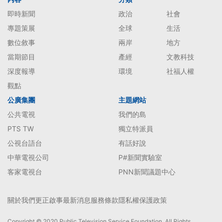
即時新聞
政治
社會
專題策展
全球
生活
數位敘事
兩岸
地方
當期節目
產經
文教科技
深度報導
環境
社福人權
觀點
公廣集團
主題網站
公共電視
我們的島
PTS TW
獨立特派員
公視台語台
有話好說
中華電視公司
P#新聞實驗室
客家電視台
PNN新聞議題中心
關於我們
更正啟事
最新消息
服務條款
隱私權保護政策
Copyright © 2020 Public Television Service Foundation. All Rights