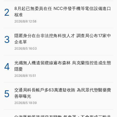
8月起已無委員在任 NCC停發手機等電信設備進口
2
核准
2026/8/6 12:58
隱匿身分在台非法挖角科技人才 調查局公布17家中
3
企名單
2026/8/5 16:03
光纖無人機遺留纜線遍布森林 烏克蘭指控造成生態
4
隱憂
2026/8/6 15:51
交通局科長帳戶多63萬遭疑收賄 為民眾代墊醫藥費
5
善舉曝光
2026/8/5 19:39
白海豚颱風路徑仍有變數 氣象署：不會形成三颱共