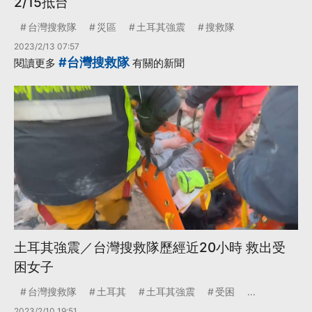
2/15抵台
台灣搜救隊
災區
土耳其強震
搜救隊
2023/2/13 07:57
#台灣搜救隊
閱讀更多
有關的新聞
土耳其強震／台灣搜救隊歷經近20小時 救出受
困女子
台灣搜救隊
土耳其
土耳其強震
受困
...
2023/2/10 19:51