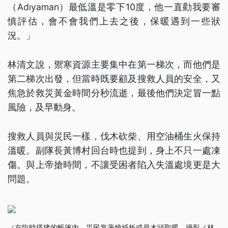
（Adıyaman）最低溫是零下10度，他一直勸我要審
慎評估，會不會我們上去之後，保暖遇到一些狀
況。」
林清文說，禦寒資源主要集中在第一梯次，而他們是
第二梯次出發，但當時既要顧及搜救人員的安全，又
焦急於救災黃金時間分秒流逝，最後他們決定冒一點
風險，及早動身。
搜救人員與災民一樣，伐木砍柴、用空油桶生火保持
溫暖。副隊長黃博村回台時也提到，身上不只一處凍
傷。與上帝搶時間，不讓受困者陷入失溫處境更是大
問題。
（在臨時搭建的帳篷內，災民靠著燒紙板或是木頭取暖。攝影／林