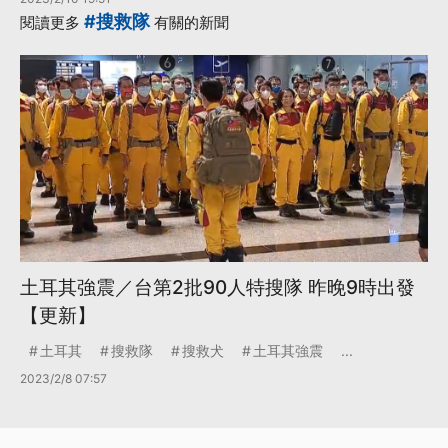
#搜救隊
閱讀更多
有關的新聞
土耳其強震／台第2批90人特搜隊 昨晚9時出發
【更新】
土耳其
搜救隊
搜救犬
土耳其強震
...
2023/2/8 07:57