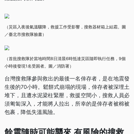
（災區入夜後氣溫驟降，救援工作受影響，搜救器材箱上結霜。圖
／臺北市搜救隊臉書）
（首批搜救隊於當地時間8日清晨6時抵達災區隨即執行任務，9個
小時後發現1名受困者。圖／消防署）
台灣搜救隊參與救出的最後一名倖存者，是在地震發
生後的70小時。鬆餅式崩塌的現場，倖存者被深埋土
堆下，且遭水泥梁柱緊壓，救援空間小，搜救人員必
須匍匐深入，才能將人拉出，所幸的是倖存者被棉被
包裹，降低失溫風險。
餘震隨時可能襲來 有風險的搜救