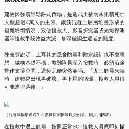
建物因強震呈鬆餅式倒塌，是造成土敘兩國累積死亡
人數超過4萬人的主因。鋼筋混凝土層層堆疊形成的
複雜坍塌情況，致使搜救犬、影音探測器或光纖探測
器等搜救手段效益大減，加深確認生還者的難度。
陳義豐說明，土耳其的屋舍防震和防水設計也不盡理
想，結構基礎不穩，救難隊員深入搜救時，必須沿途
施作支撐空間，避免瓦礫突然崩塌。「尤其餘震來臨
時，建物易出現再破壞、再下壓的循環，搜救人員很
可能遭埋遇難。」
（台灣搜救隊透過生命影像探測器發現受困者。圖／消防署）
在搜救中遇上餘震，按照正常SOP搜救人員應即刻撤