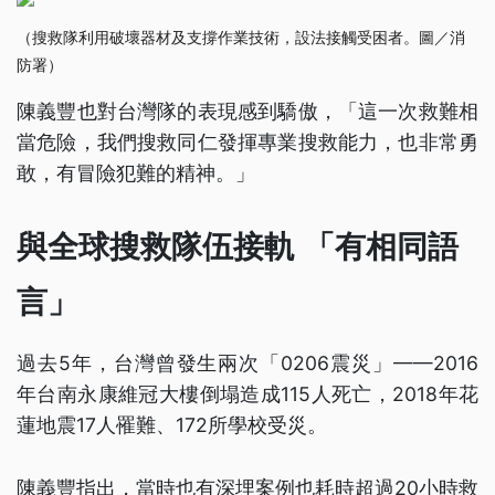
（搜救隊利用破壞器材及支撐作業技術，設法接觸受困者。圖／消
防署）
陳義豐也對台灣隊的表現感到驕傲，「這一次救難相
當危險，我們搜救同仁發揮專業搜救能力，也非常勇
敢，有冒險犯難的精神。」
與全球搜救隊伍接軌 「有相同語
言」
過去5年，台灣曾發生兩次「0206震災」——2016
年台南永康維冠大樓倒塌造成115人死亡，2018年花
蓮地震17人罹難、172所學校受災。
陳義豐指出，當時也有深埋案例也耗時超過20小時救