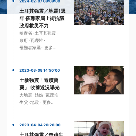
2024-02-07 08:09:00
土耳其強震／地震1週
年 罹難家屬上街抗議
政府救災不力
·
·
哈泰省
土耳其強震
·
·
政府
瓦礫堆
·
罹難者家屬
更多...
2023-08-08 14:50:00
土敘強震「奇蹟寶
寶」 收養近況曝光
·
·
·
大地震
姑姑
瓦礫堆
·
·
生父
地震
更多...
2023-04-04 20:26:00
土耳其強震／奇蹟生