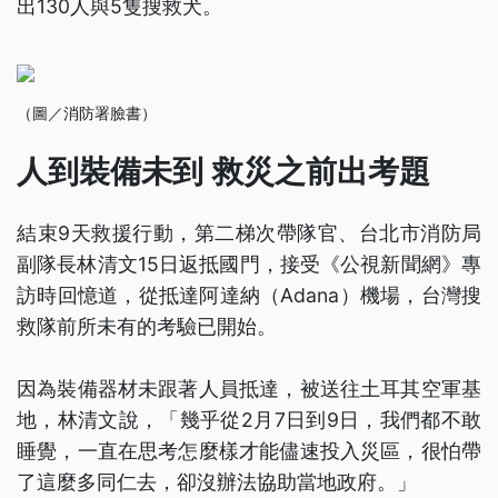
出130人與5隻搜救犬。
（圖／消防署臉書）
人到裝備未到 救災之前出考題
結束9天救援行動，第二梯次帶隊官、台北市消防局
副隊長林清文15日返抵國門，接受《公視新聞網》專
訪時回憶道，從抵達阿達納（Adana）機場，台灣搜
救隊前所未有的考驗已開始。
因為裝備器材未跟著人員抵達，被送往土耳其空軍基
地，林清文說，「幾乎從2月7日到9日，我們都不敢
睡覺，一直在思考怎麼樣才能儘速投入災區，很怕帶
了這麼多同仁去，卻沒辦法協助當地政府。」