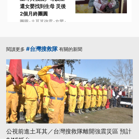
還女嬰找到生母 災後
2個月終團圓
·
·
·
團圓
土耳其強震
女嬰
·
·
安卡拉
生還
更多...
#台灣搜救隊
閱讀更多
有關的新聞
公視前進土耳其／台灣搜救隊離開強震災區 預計