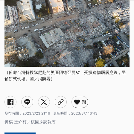
（俯瞰台灣特搜隊趕赴的災區阿德亞曼省，受損建物層層崩跌，呈
鬆餅式倒塌。圖／消防署）
人到裝備未到 救災之前出考題
低溫生火取暖 憂受困者失溫
鬆餅式倒塌 增搜救難度
餘震隨時可能襲來 有風險的搜救
與全球搜救隊伍接軌 「有相同語言」
土耳其強震
讚
發布時間：
2023/2/23 21:16
更新時間：
2023/3/7 16:43
黃棋 王介村／桃園採訪報導