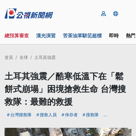
總預算審查
漢光演習
苦茶油苯駢芘超標
即時
熱門
首頁
全球
土耳其強震
土耳其強震／酷寒低溫下在「鬆
餅式崩塌」困境搶救生命 台灣搜
救隊：最難的救援
台灣搜救隊
搜救人員
倖存者
搜救隊
...