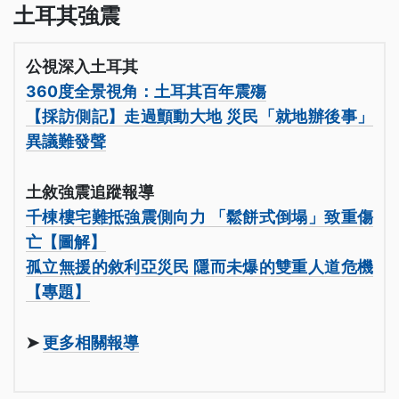
土耳其強震
公視深入土耳其
360度全景視角：土耳其百年震殤
【採訪側記】走過顫動大地 災民「就地辦後事」
異議難發聲
土敘強震追蹤報導
千棟樓宅難抵強震側向力 「鬆餅式倒塌」致重傷
亡【圖解】
孤立無援的敘利亞災民 隱而未爆的雙重人道危機
【專題】
➤
更多相關報導