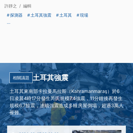
許靜之
/
編輯
探測器
土耳其強震
土耳其
現場
...
土耳其強震
相關議題
土耳其東南部卡拉曼馬拉斯（Kahramanmaraş）於6
日凌晨4時17分發生芮氏規模7.4強震，11分鐘後再發生
規模6.7餘震，連續強震造成多幢房屋倒塌，超過3萬人
罹難。